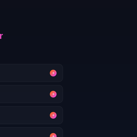
r
+
de yönlendirme sistemi
+
kesintisiz bağlantı için
+
hesabınız aktif hale gelir.
+