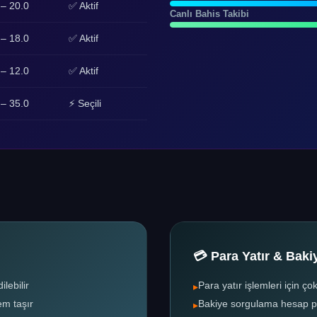
 – 20.0
✅ Aktif
Canlı Bahis Takibi
 – 18.0
✅ Aktif
 – 12.0
✅ Aktif
 – 35.0
⚡ Seçili
💳 Para Yatır & Baki
lebilir
Para yatır işlemleri için ç
em taşır
Bakiye sorgulama hesap pan