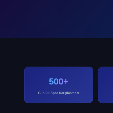
500+
Günlük Spor Karşılaşması