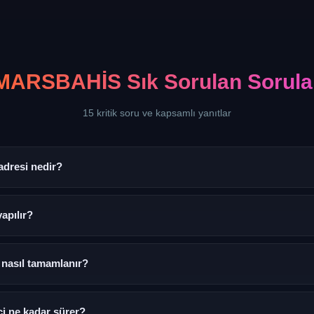
MARSBAHİS Sık Sorulan Sorula
15 kritik soru ve kapsamlı yanıtlar
dresi nedir?
i platformu üzerinden anlık olarak ulaşabilirsiniz. Adres değişikliklerin
apılır?
yap butonunu kullanarak hesabınıza erişebilirsiniz. Doğru URL kullanımı 
nasıl tamamlanır?
ıt sürecini başlatabilirsiniz. Doğrulama adımları tamamlandıktan sonra 
i ne kadar sürer?