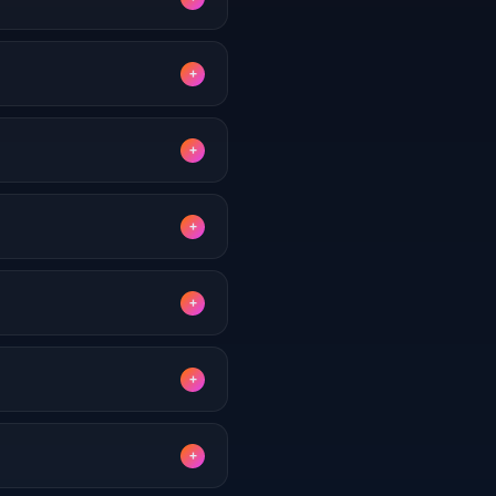
ebilir.
+
tadır.
+
ölümde görüntülenir.
+
 Oran güncellemeleri saniyeler
+
üzere tüm dallar
+
vuzları mevcuttur.
+