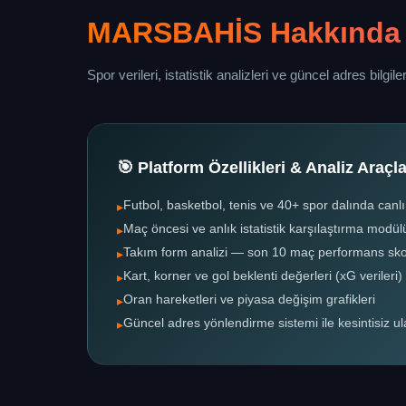
MARSBAHİS Hakkında K
Spor verileri, istatistik analizleri ve güncel adres bilgile
🎯 Platform Özellikleri & Analiz Araçla
Futbol, basketbol, tenis ve 40+ spor dalında canlı
Maç öncesi ve anlık istatistik karşılaştırma modül
Takım form analizi — son 10 maç performans sk
Kart, korner ve gol beklenti değerleri (xG verileri)
Oran hareketleri ve piyasa değişim grafikleri
Güncel adres yönlendirme sistemi ile kesintisiz u