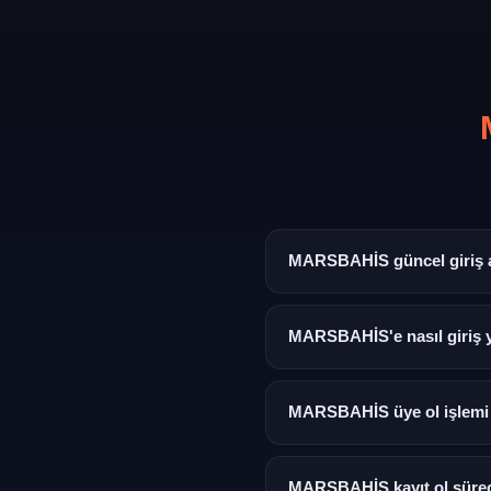
MARSBAHİS güncel giriş a
Güncel adres bilgisine bu bilg
otomatik devreye girer.
MARSBAHİS'e nasıl giriş y
Güncel adres üzerinden giriş 
önemlidir.
MARSBAHİS üye ol işlemi 
Üye ol formunu doldurarak kay
MARSBAHİS kayıt ol sürec