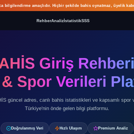
a bilgilendirme amaçlıdır. Hiçbir şekilde bahis oynatmaz, üyelik kab
Rehber
Analiz
İstatistik
SSS
HİS Giriş Rehberi
 & Spor Verileri Pl
güncel adres, canlı bahis istatistikleri ve kapsamlı spor ve
Türkiye'nin önde gelen bilgi platformu.
Doğrulanmış Veri
Hızlı Ulaşım
Premium Analiz