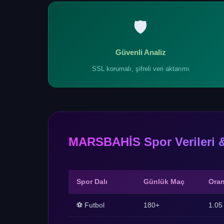
🛡️
Güvenli Analiz
SSL korumalı, şifreli veri aktarımı
MARSBAHİS Spor Verileri & 
Spor Dalı
Günlük Maç
Oran
⚽ Futbol
180+
1.05