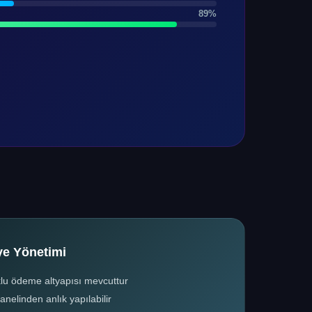
89%
ye Yönetimi
oklu ödeme altyapısı mevcuttur
elinden anlık yapılabilir