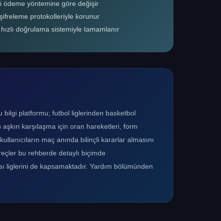
ri ödeme yöntemine göre değişir
 şifreleme protokolleriyle korunur
i hızlı doğrulama sistemiyle tamamlanır
u bilgi platformu; futbol liglerinden basketbol
 aşkın karşılaşma için oran hareketleri, form
, kullanıcıların maç anında bilinçli kararlar almasını
üreçler bu rehberde detaylı biçimde
ıtası liglerini de kapsamaktadır. Yardım bölümünden