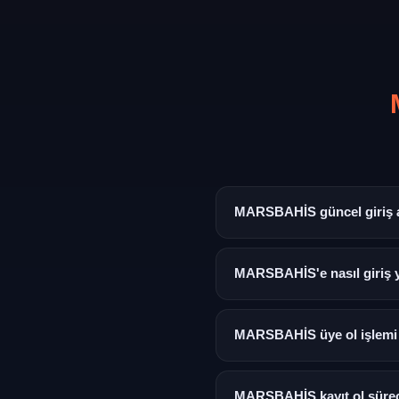
MARSBAHİS güncel giriş a
Güncel adres bilgisine bu bilg
otomatik devreye girer.
MARSBAHİS'e nasıl giriş y
Güncel adres üzerinden giriş 
önemlidir.
MARSBAHİS üye ol işlemi 
Üye ol formunu doldurarak kay
MARSBAHİS kayıt ol sürec