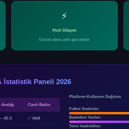
⚡
Hızlı Ulaşım
Güncel adres anlık güncellenir
İstatistik Paneli 2026
Platform Kullanım Dağılımı
 Aralığı
Canlı Bahis
Futbol Analizleri
Basketbol Verileri
 – 45.0
✅ Aktif
Tenis İstatistikleri