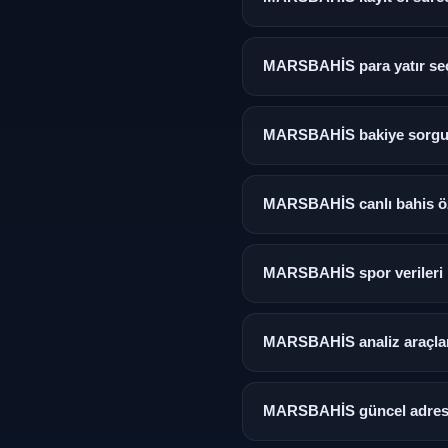
Kayıt ol işlemi ortalama 2-3 
MARSBAHİS para yatır seç
Para yatır işlemleri için ban
MARSBAHİS bakiye sorgula
Hesap panelinden bakiye bilgi
MARSBAHİS canlı bahis öze
Canlı bahis bölümünde 40'tan 
içinde yansıtılır.
MARSBAHİS spor verileri n
Spor verileri ve istatistik bö
kapsanmaktadır.
MARSBAHİS analiz araçları
Analiz araçları sezgisel aray
MARSBAHİS güncel adres de