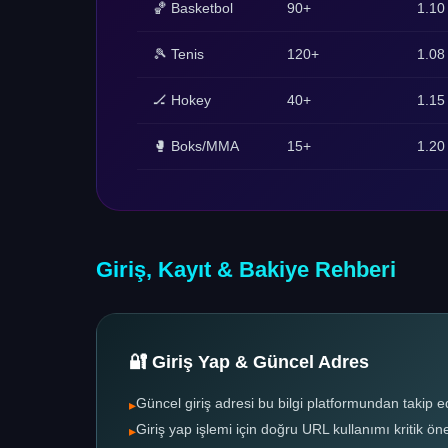
🏀 Basketbol
90+
1.10
🎾 Tenis
120+
1.08
🏒 Hokey
40+
1.15
🥊 Boks/MMA
15+
1.20
Giriş, Kayıt & Bakiye Rehberi
🔐 Giriş Yap & Güncel Adres
Güncel giriş adresi bu bilgi platformundan takip edi
Giriş yap işlemi için doğru URL kullanımı kritik ön