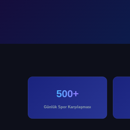
500+
Günlük Spor Karşılaşması