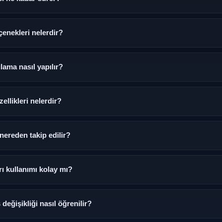
dakika içinde tamamlanmaktadır. Kimlik doğrulama adımı ek süre gerektir
enekleri nelerdir?
ka havalesi, kredi kartı ve e-cüzdan dahil çoklu ödeme yöntemi sunulmak
ma nasıl yapılır?
lerinize anlık ulaşabilirsiniz. Bakiye geçmişi ve işlem detayları da bu b
llikleri nelerdir?
fazla spor dalında anlık oranlar ve maç içi istatistikler sunulmaktadır.
ereden takip edilir?
lümünden anlık veriler izlenebilir. Futbol, basketbol ve tenis başta olmak 
 kullanımı kolay mı?
üzüyle kolayca kullanılabilir. Rehber bölümünde adım adım kullanım kıla
ğişikliği nasıl öğrenilir?