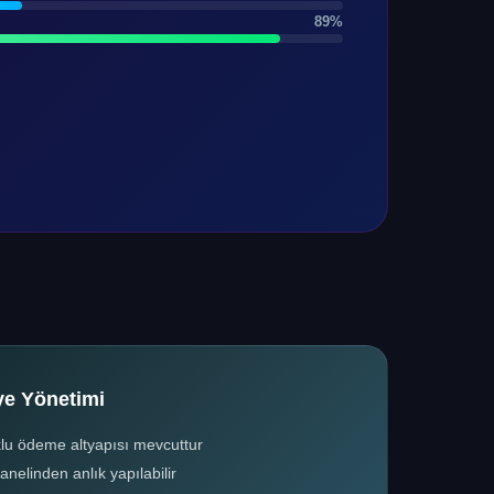
89%
ye Yönetimi
oklu ödeme altyapısı mevcuttur
elinden anlık yapılabilir