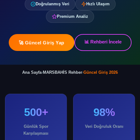
Doğrulanmış Veri
Hızlı Ulaşım
Premium Analiz
📊 Rehberi İncele
🚀 Güncel Giriş Yap
Ana Sayfa
›
MARSBAHİS Rehber
›
Güncel Giriş 2026
500+
98%
Günlük Spor
Veri Doğruluk Oranı
Karşılaşması