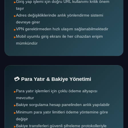
Giriş yap işlemi için doğru URL kullanımı kritik önem
taşır
Adres değişikliklerinde anlık yönlendirme sistemi
devreye girer
VPN gerektirmeden hızlı ulaşım sağlanabilmektedir
Mobil uyumlu giriş ekranı ile her cihazdan erişim
mümkündür
💳 Para Yatır & Bakiye Yönetimi
Para yatır işlemleri için çoklu ödeme altyapısı
mevcuttur
Bakiye sorgulama hesap panelinden anlık yapılabilir
Minimum para yatır limitleri ödeme yöntemine göre
değişir
Bakiye transferleri güvenli şifreleme protokolleriyle