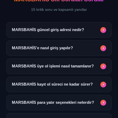
15 kritik soru ve kapsamlı yanıtlar
MARSBAHİS güncel giriş adresi nedir?
+
Güncel adres bilgisine bu bilgi platformu üzerinden anlık
olarak ulaşabilirsiniz. Adres değişikliklerinde yönlendirme
MARSBAHİS'e nasıl giriş yapılır?
+
sistemi otomatik devreye girer.
Güncel adres üzerinden giriş yap butonunu kullanarak
hesabınıza erişebilirsiniz. Doğru URL kullanımı kesintisiz
MARSBAHİS üye ol işlemi nasıl tamamlanır?
+
bağlantı için önemlidir.
Üye ol formunu doldurarak kayıt sürecini
başlatabilirsiniz. Doğrulama adımları tamamlandıktan
MARSBAHİS kayıt ol süreci ne kadar sürer?
+
sonra hesabınız aktif hale gelir.
Kayıt ol işlemi ortalama 2-3 dakika içinde
tamamlanmaktadır. Kimlik doğrulama adımı ek süre
MARSBAHİS para yatır seçenekleri nelerdir?
+
gerektirebilir.
Para yatır işlemleri için banka havalesi, kredi kartı ve e-