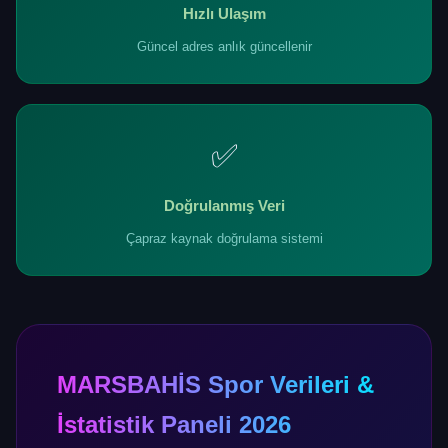
Hızlı Ulaşım
Güncel adres anlık güncellenir
✅
Doğrulanmış Veri
Çapraz kaynak doğrulama sistemi
MARSBAHİS Spor Verileri &
İstatistik Paneli 2026