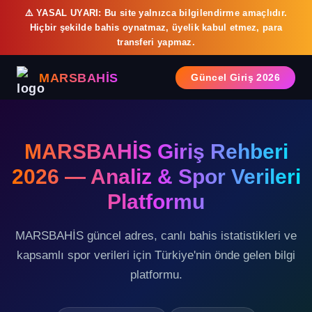
⚠️ YASAL UYARI: Bu site yalnızca bilgilendirme amaçlıdır.
Hiçbir şekilde bahis oynatmaz, üyelik kabul etmez, para
transferi yapmaz.
MARSBAHİS
Güncel Giriş 2026
MARSBAHİS Giriş Rehberi
2026 — Analiz & Spor Verileri
Platformu
MARSBAHİS güncel adres, canlı bahis istatistikleri ve
kapsamlı spor verileri için Türkiye'nin önde gelen bilgi
platformu.