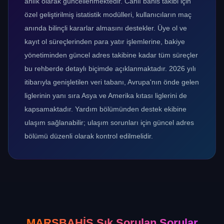
anlık olarak güncellenmektedir. Canlı bahis takibi için
özel geliştirilmiş istatistik modülleri, kullanıcıların maç
anında bilinçli kararlar almasını destekler. Üye ol ve
kayıt ol süreçlerinden para yatır işlemlerine, bakiye
yönetiminden güncel adres takibine kadar tüm süreçler
bu rehberde detaylı biçimde açıklanmaktadır. 2026 yılı
itibarıyla genişletilen veri tabanı, Avrupa'nın önde gelen
liglerinin yanı sıra Asya ve Amerika kıtası liglerini de
kapsamaktadır. Yardım bölümünden destek ekibine
ulaşım sağlanabilir; ulaşım sorunları için güncel adres
bölümü düzenli olarak kontrol edilmelidir.
MARSBAHİS Sık Sorulan Sorular