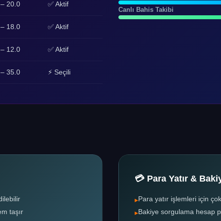
 – 20.0
✅ Aktif
Canlı Bahis Takibi
 – 18.0
✅ Aktif
 – 12.0
✅ Aktif
 – 35.0
⚡ Seçili
💳 Para Yatır & Baki
lebilir
Para yatır işlemleri için ç
em taşır
Bakiye sorgulama hesap pan