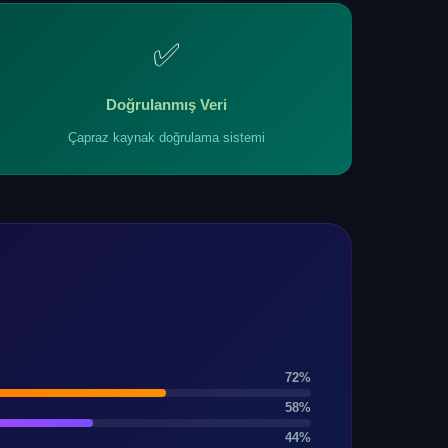
✅
Doğrulanmış Veri
Çapraz kaynak doğrulama sistemi
72%
58%
44%