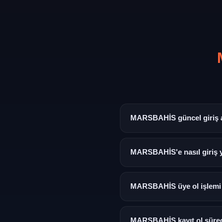
MARSBAHİS güncel giriş a
Güncel adres bilgisine bu bilg
otomatik devreye girer.
MARSBAHİS'e nasıl giriş y
Güncel adres üzerinden giriş 
önemlidir.
MARSBAHİS üye ol işlemi 
Üye ol formunu doldurarak kay
MARSBAHİS kayıt ol sürec