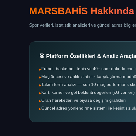
MARSBAHİS Hakkında K
Spor verileri, istatistik analizleri ve güncel adres bilgile
🎯 Platform Özellikleri & Analiz Araçla
Futbol, basketbol, tenis ve 40+ spor dalında canlı
Maç öncesi ve anlık istatistik karşılaştırma modül
Takım form analizi — son 10 maç performans sk
Kart, korner ve gol beklenti değerleri (xG verileri)
Oran hareketleri ve piyasa değişim grafikleri
Güncel adres yönlendirme sistemi ile kesintisiz u