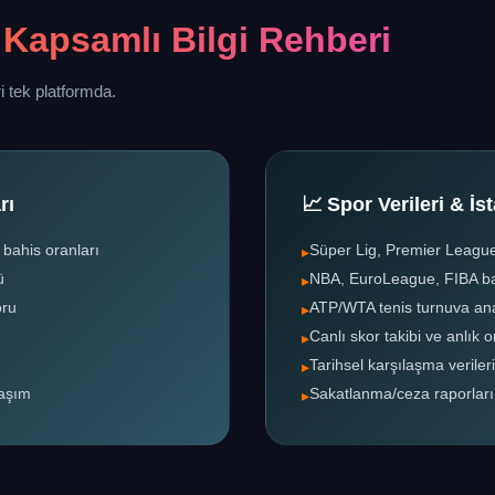
apsamlı Bilgi Rehberi
ri tek platformda.
rı
📈 Spor Verileri & İs
 bahis oranları
Süper Lig, Premier League,
ü
NBA, EuroLeague, FIBA bask
oru
ATP/WTA tenis turnuva anal
Canlı skor takibi ve anlık 
Tarihsel karşılaşma veriler
laşım
Sakatlanma/ceza raporları 