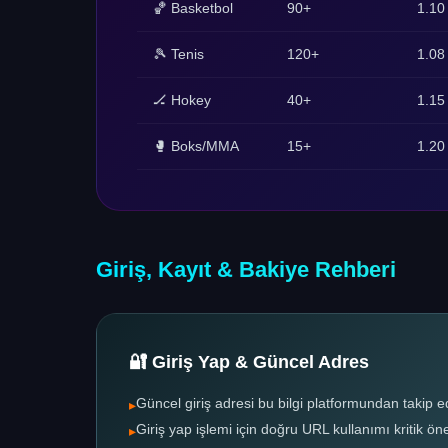
🏀 Basketbol
90+
1.10
🎾 Tenis
120+
1.08
🏒 Hokey
40+
1.15
🥊 Boks/MMA
15+
1.20
Giriş, Kayıt & Bakiye Rehberi
🔐 Giriş Yap & Güncel Adres
Güncel giriş adresi bu bilgi platformundan takip edi
Giriş yap işlemi için doğru URL kullanımı kritik ön