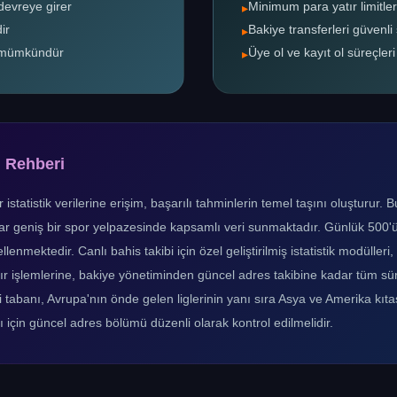
devreye girer
Minimum para yatır limitle
ir
Bakiye transferleri güvenli
im mümkündür
Üye ol ve kayıt ol süreçler
ı Rehberi
statistik verilerine erişim, başarılı tahminlerin temel taşını oluşturur. B
ar geniş bir spor yelpazesinde kapsamlı veri sunmaktadır. Günlük 500'ü
llenmektedir. Canlı bahis takibi için özel geliştirilmiş istatistik modülleri
atır işlemlerine, bakiye yönetiminden güncel adres takibine kadar tüm s
veri tabanı, Avrupa'nın önde gelen liglerinin yanı sıra Asya ve Amerika k
ı için güncel adres bölümü düzenli olarak kontrol edilmelidir.