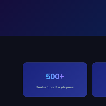
500+
Günlük Spor Karşılaşması