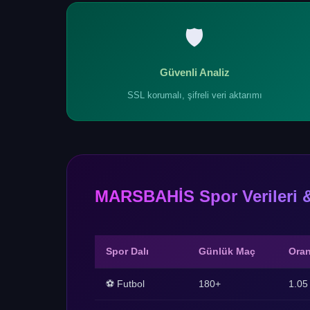
🛡️
Güvenli Analiz
SSL korumalı, şifreli veri aktarımı
MARSBAHİS Spor Verileri & 
Spor Dalı
Günlük Maç
Oran
⚽ Futbol
180+
1.05