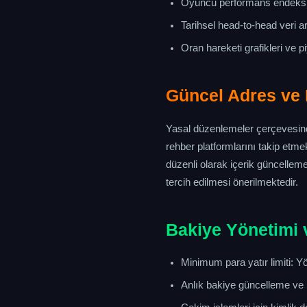
Oyuncu performans endeksle
Tarihsel head-to-head veri ar
Oran hareketi grafikleri ve p
Güncel Adres ve 
Yasal düzenlemeler çerçevesinde 
rehber platformlarını takip etme
düzenli olarak içerik güncellem
tercih edilmesi önerilmektedir.
Bakiye Yönetimi v
Minimum para yatır limiti:
Anlık bakiye güncelleme ve