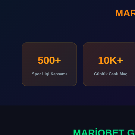
MARİ
500+
10K+
Spor Ligi Kapsamı
Günlük Canlı Maç
MARİOBET Gir