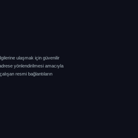
gilerine ulaşmak için güvenilir
l adrese yönlendirilmesi amacıyla
alışan resmi bağlantıların