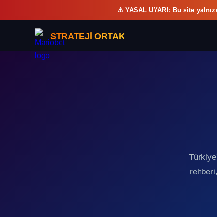
⚠️ YASAL UYARI: Bu site yalnızc
STRATEJİ ORTAK
Türkiye'
rehberi