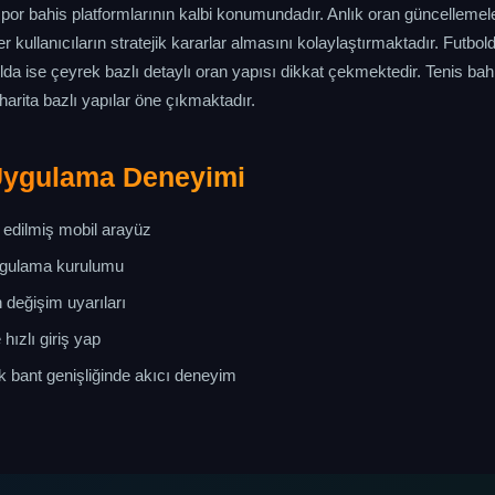
or bahis platformlarının kalbi konumundadır. Anlık oran güncellemeler
kler kullanıcıların stratejik kararlar almasını kolaylaştırmaktadır. Fut
da ise çeyrek bazlı detaylı oran yapısı dikkat çekmektedir. Tenis bahi
harita bazlı yapılar öne çıkmaktadır.
 Uygulama Deneyimi
 edilmiş mobil arayüz
ygulama kurulumu
n değişim uyarıları
hızlı giriş yap
k bant genişliğinde akıcı deneyim