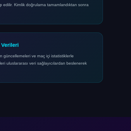
talep edilir. Kimlik doğrulama tamamlandıktan sonra
Verileri
 güncellemeleri ve maç içi istatistiklerle
eri uluslararası veri sağlayıcılardan beslenerek