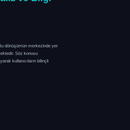
ir. Bu dönüşümün merkezinde yer
mektedir. Söz konusu
arak kullanıcıların bilinçli