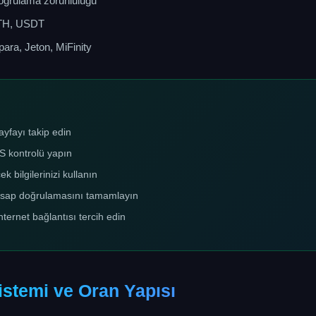
doğrulama zorunluluğu
ETH, USDT
ara, Jeton, MiFinity
yfayı takip edin
S kontrolü yapın
 bilgilerinizi kullanın
hesap doğrulamasını tamamlayın
internet bağlantısı tercih edin
istemi ve Oran Yapısı