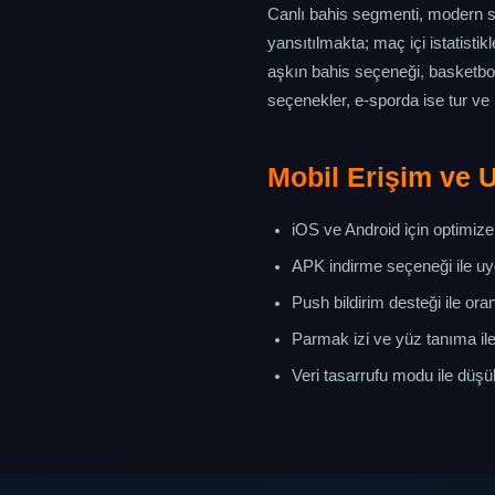
Canlı bahis segmenti, modern sp
yansıtılmakta; maç içi istatisti
aşkın bahis seçeneği, basketbol
seçenekler, e-sporda ise tur ve 
Mobil Erişim ve
iOS ve Android için optimize
APK indirme seçeneği ile u
Push bildirim desteği ile ora
Parmak izi ve yüz tanıma ile 
Veri tasarrufu modu ile düşü