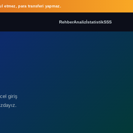
ul etmez, para transferi yapmaz.
Rehber
Analiz
İstatistik
SSS
cel giriş
ızdayız.