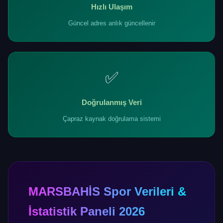
Hızlı Ulaşım
Güncel adres anlık güncellenir
✅
Doğrulanmış Veri
Çapraz kaynak doğrulama sistemi
MARSBAHİS Spor Verileri &
İstatistik Paneli 2026