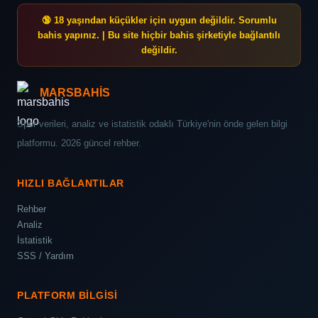
🔞 18 yaşından küçükler için uygun değildir. Sorumlu
bahis yapınız. | Bu site hiçbir bahis şirketiyle bağlantılı
değildir.
MARSBAHİS
Spor verileri, analiz ve istatistik odaklı Türkiye'nin önde gelen bilgi
platformu. 2026 güncel rehber.
HIZLI BAĞLANTILAR
Rehber
Analiz
İstatistik
SSS / Yardım
PLATFORM BILGISI