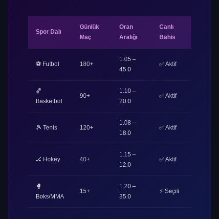
Günlük
Oran
Canlı
Spor Dalı
Maç
Aralığı
Bahis
1.05 –
⚽ Futbol
180+
✅ Aktif
45.0
🏀
1.10 –
90+
✅ Aktif
Basketbol
20.0
1.08 –
🎾 Tenis
120+
✅ Aktif
18.0
1.15 –
🏒 Hokey
40+
✅ Aktif
12.0
🥊
1.20 –
15+
⚡ Seçili
Boks/MMA
35.0