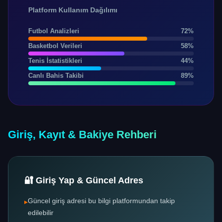
Platform Kullanım Dağılımı
Futbol Analizleri
72%
Basketbol Verileri
58%
Tenis İstatistikleri
44%
Canlı Bahis Takibi
89%
Giriş, Kayıt & Bakiye Rehberi
🔐 Giriş Yap & Güncel Adres
Güncel giriş adresi bu bilgi platformundan takip
edilebilir