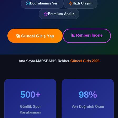
Doğrulanmış Veri
Hızlı Ulaşım
Premium Analiz
📊 Rehberi İncele
🚀 Güncel Giriş Yap
Ana Sayfa
›
MARSBAHİS Rehber
›
Güncel Giriş 2026
500+
98%
Günlük Spor
Veri Doğruluk Oranı
Karşılaşması