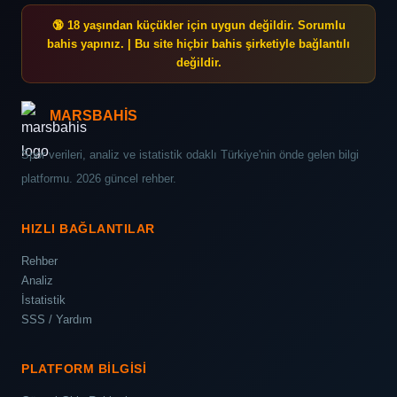
🔞 18 yaşından küçükler için uygun değildir. Sorumlu
bahis yapınız. | Bu site hiçbir bahis şirketiyle bağlantılı
değildir.
MARSBAHİS
Spor verileri, analiz ve istatistik odaklı Türkiye'nin önde gelen bilgi
platformu. 2026 güncel rehber.
HIZLI BAĞLANTILAR
Rehber
Analiz
İstatistik
SSS / Yardım
PLATFORM BILGISI