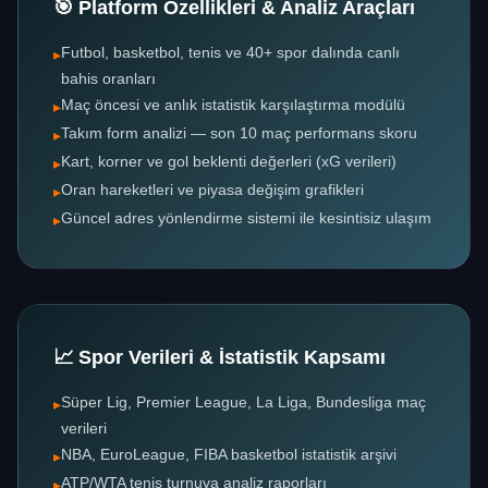
🎯 Platform Özellikleri & Analiz Araçları
Futbol, basketbol, tenis ve 40+ spor dalında canlı
bahis oranları
Maç öncesi ve anlık istatistik karşılaştırma modülü
Takım form analizi — son 10 maç performans skoru
Kart, korner ve gol beklenti değerleri (xG verileri)
Oran hareketleri ve piyasa değişim grafikleri
Güncel adres yönlendirme sistemi ile kesintisiz ulaşım
📈 Spor Verileri & İstatistik Kapsamı
Süper Lig, Premier League, La Liga, Bundesliga maç
verileri
NBA, EuroLeague, FIBA basketbol istatistik arşivi
ATP/WTA tenis turnuva analiz raporları