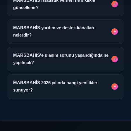
MARSBAHİS istatistik verileri ne sıklıkla
+
açıklanmaktadır.
güncellenir?
İstatistik verileri anlık güncellenmektedir. Doğrulanmış
veri kaynakları kullanılarak yüksek doğruluk oranı
MARSBAHİS yardım ve destek kanalları
+
sağlanmaktadır.
nelerdir?
Yardım bölümünden canlı destek, e-posta ve SSS
kanallarına ulaşım sağlanabilmektedir. 7/24 destek
MARSBAHİS'e ulaşım sorunu yaşandığında ne
+
hizmeti mevcuttur.
yapılmalı?
Ulaşım sorunu yaşandığında öncelikle güncel adres
bölümü kontrol edilmeli, ardından yardım kanallarına
MARSBAHİS 2026 yılında hangi yenilikleri
+
başvurulmalıdır.
sunuyor?
2026 yılında geliştirilmiş analiz araçları, genişletilmiş
spor verileri ve yenilenen canlı bahis arayüzü kullanıcı
deneyimini üst seviyeye taşımaktadır.