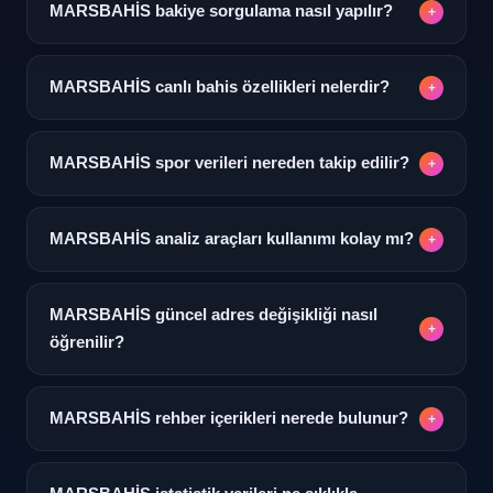
cüzdan dahil çoklu ödeme yöntemi sunulmaktadır.
MARSBAHİS bakiye sorgulama nasıl yapılır?
+
Hesap panelinden bakiye bilgilerinize anlık
ulaşabilirsiniz. Bakiye geçmişi ve işlem detayları da bu
MARSBAHİS canlı bahis özellikleri nelerdir?
+
bölümde görüntülenir.
Canlı bahis bölümünde 40'tan fazla spor dalında anlık
oranlar ve maç içi istatistikler sunulmaktadır. Oran
MARSBAHİS spor verileri nereden takip edilir?
+
güncellemeleri saniyeler içinde yansıtılır.
Spor verileri ve istatistik bölümünden anlık veriler
izlenebilir. Futbol, basketbol ve tenis başta olmak üzere
MARSBAHİS analiz araçları kullanımı kolay mı?
+
tüm dallar kapsanmaktadır.
Analiz araçları sezgisel arayüzüyle kolayca kullanılabilir.
Rehber bölümünde adım adım kullanım kılavuzları
MARSBAHİS güncel adres değişikliği nasıl
+
mevcuttur.
öğrenilir?
Bu bilgi platformunu düzenli takip ederek güncel adres
bilgisine her zaman ulaşabilirsiniz. Bildirim sistemi de
MARSBAHİS rehber içerikleri nerede bulunur?
+
mevcuttur.
Rehber bölümünde tüm kullanım kılavuzları, giriş yap
adımları ve platform özellikleri detaylı şekilde