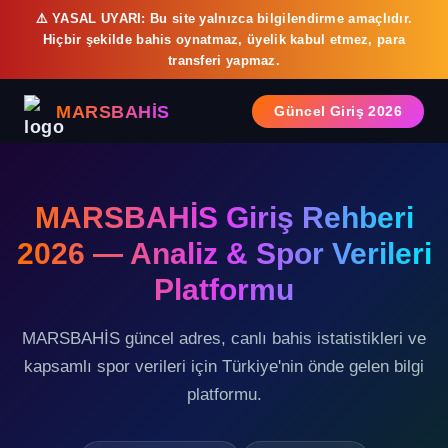
⚠️ YASAL UYARI: Bu site yalnızca bilgilendirme amaçlıdır.
Hiçbir şekilde bahis oynatmaz, üyelik kabul etmez, para
transferi yapmaz.
MARSBAHİS
Güncel Giriş 2026
MARSBAHİS Giriş Rehberi
2026 — Analiz & Spor Verileri
Platformu
MARSBAHİS güncel adres, canlı bahis istatistikleri ve
kapsamlı spor verileri için Türkiye'nin önde gelen bilgi
platformu.