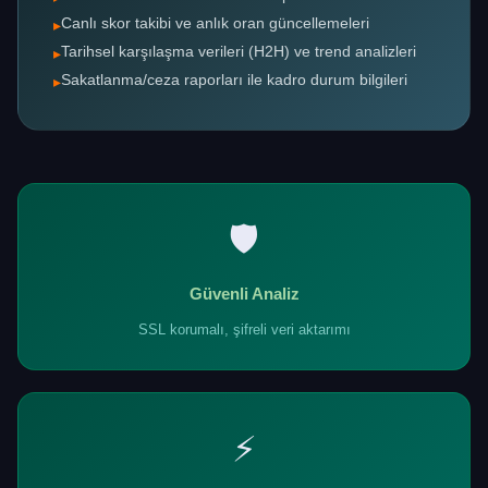
Canlı skor takibi ve anlık oran güncellemeleri
Tarihsel karşılaşma verileri (H2H) ve trend analizleri
Sakatlanma/ceza raporları ile kadro durum bilgileri
🛡️
Güvenli Analiz
SSL korumalı, şifreli veri aktarımı
⚡