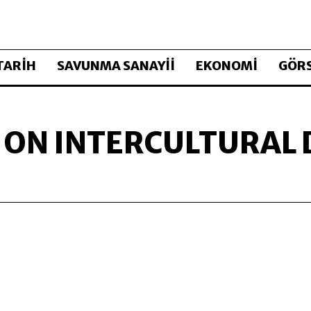
TARİH
SAVUNMA SANAYİİ
EKONOMİ
GÖRS
 ON INTERCULTURAL