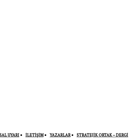
SAL UYARI
İLETIŞIM
YAZARLAR
STRATEJIK ORTAK – DERGI