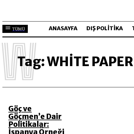
ANASAYFA
DIŞ POLİTİKA
TÜMÜ
W
Tag:
WHITE PAPER
Göç ve
Göçmen’e Dair
Politikalar:
İspanya Örneği