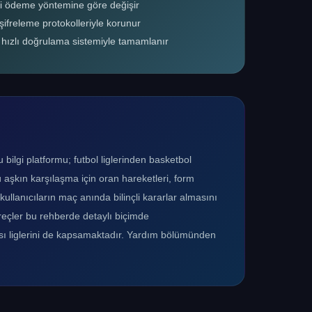
ri ödeme yöntemine göre değişir
 şifreleme protokolleriyle korunur
i hızlı doğrulama sistemiyle tamamlanır
u bilgi platformu; futbol liglerinden basketbol
 aşkın karşılaşma için oran hareketleri, form
, kullanıcıların maç anında bilinçli kararlar almasını
üreçler bu rehberde detaylı biçimde
ıtası liglerini de kapsamaktadır. Yardım bölümünden