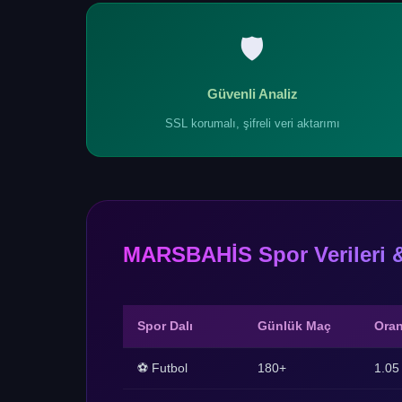
🛡️
Güvenli Analiz
SSL korumalı, şifreli veri aktarımı
MARSBAHİS Spor Verileri & 
Spor Dalı
Günlük Maç
Oran
⚽ Futbol
180+
1.05