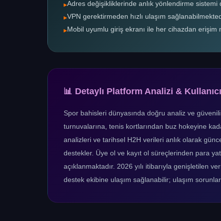
Adres değişikliklerinde anlık yönlendirme sistemi 
VPN gerektirmeden hızlı ulaşım sağlanabilmekted
Mobil uyumlu giriş ekranı ile her cihazdan eriş
📊 Detaylı Platform Analizi & Kullanıc
Spor bahisleri dünyasında doğru analiz ve güvenilir i
turnuvalarına, tenis kortlarından buz hokeyine kad
analizleri ve tarihsel H2H verileri anlık olarak günce
destekler. Üye ol ve kayıt ol süreçlerinden para y
açıklanmaktadır. 2026 yılı itibarıyla genişletilen 
destek ekibine ulaşım sağlanabilir; ulaşım sorunlar