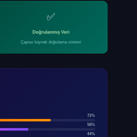
✅
Doğrulanmış Veri
Çapraz kaynak doğrulama sistemi
72%
58%
44%