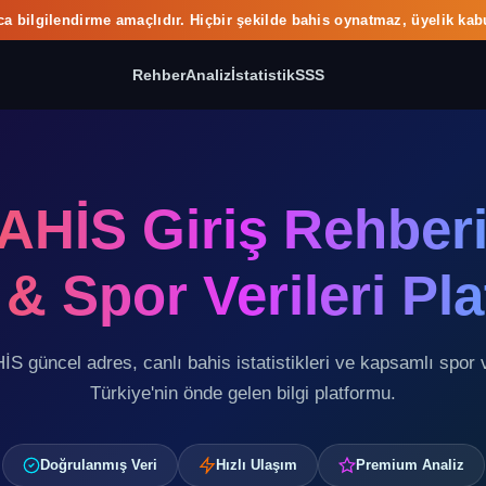
a bilgilendirme amaçlıdır. Hiçbir şekilde bahis oynatmaz, üyelik kab
Rehber
Analiz
İstatistik
SSS
HİS Giriş Rehberi
 & Spor Verileri Pl
güncel adres, canlı bahis istatistikleri ve kapsamlı spor ve
Türkiye'nin önde gelen bilgi platformu.
Doğrulanmış Veri
Hızlı Ulaşım
Premium Analiz