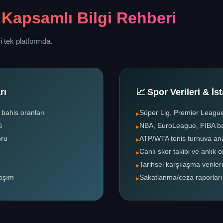
apsamlı Bilgi Rehberi
ri tek platformda.
rı
📈 Spor Verileri & İs
 bahis oranları
Süper Lig, Premier League,
ü
NBA, EuroLeague, FIBA bask
oru
ATP/WTA tenis turnuva anal
Canlı skor takibi ve anlık 
Tarihsel karşılaşma veriler
laşım
Sakatlanma/ceza raporları 