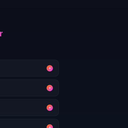
r
+
de yönlendirme sistemi
+
kesintisiz bağlantı için
+
hesabınız aktif hale gelir.
+