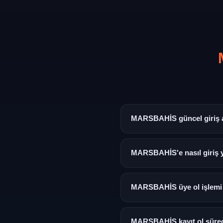
MARSBAHİS güncel giriş a
Güncel adres bilgisine bu bilg
otomatik devreye girer.
MARSBAHİS'e nasıl giriş y
Güncel adres üzerinden giriş 
önemlidir.
MARSBAHİS üye ol işlemi 
Üye ol formunu doldurarak kay
MARSBAHİS kayıt ol sürec