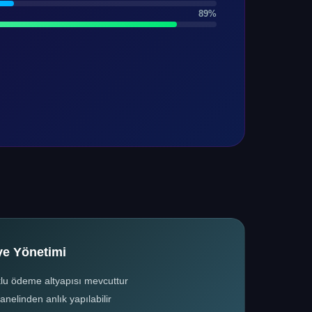
89%
ye Yönetimi
oklu ödeme altyapısı mevcuttur
elinden anlık yapılabilir