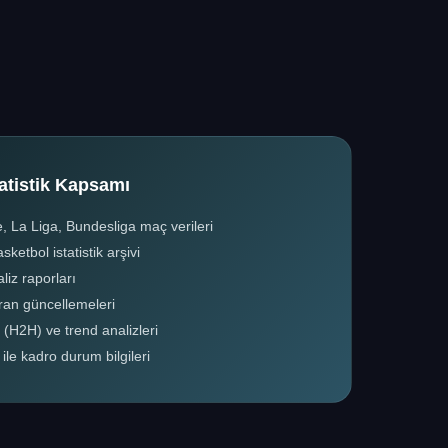
tatistik Kapsamı
 La Liga, Bundesliga maç verileri
etbol istatistik arşivi
iz raporları
oran güncellemeleri
i (H2H) ve trend analizleri
ile kadro durum bilgileri