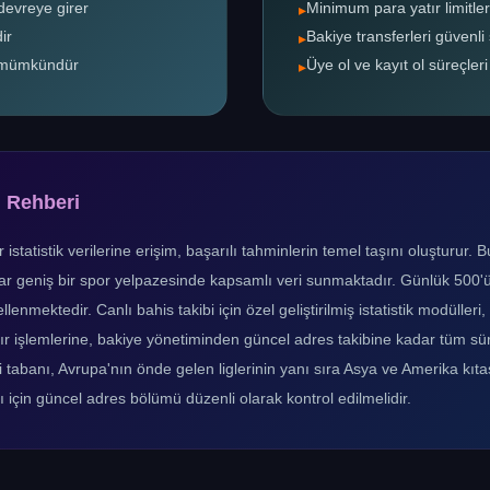
devreye girer
Minimum para yatır limitle
ir
Bakiye transferleri güvenli
im mümkündür
Üye ol ve kayıt ol süreçler
ı Rehberi
statistik verilerine erişim, başarılı tahminlerin temel taşını oluşturur. B
ar geniş bir spor yelpazesinde kapsamlı veri sunmaktadır. Günlük 500'ü
llenmektedir. Canlı bahis takibi için özel geliştirilmiş istatistik modülleri
atır işlemlerine, bakiye yönetiminden güncel adres takibine kadar tüm s
veri tabanı, Avrupa'nın önde gelen liglerinin yanı sıra Asya ve Amerika k
ı için güncel adres bölümü düzenli olarak kontrol edilmelidir.