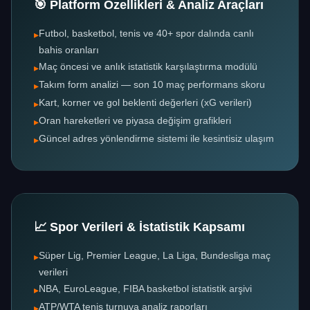
🎯 Platform Özellikleri & Analiz Araçları
Futbol, basketbol, tenis ve 40+ spor dalında canlı
bahis oranları
Maç öncesi ve anlık istatistik karşılaştırma modülü
Takım form analizi — son 10 maç performans skoru
Kart, korner ve gol beklenti değerleri (xG verileri)
Oran hareketleri ve piyasa değişim grafikleri
Güncel adres yönlendirme sistemi ile kesintisiz ulaşım
📈 Spor Verileri & İstatistik Kapsamı
Süper Lig, Premier League, La Liga, Bundesliga maç
verileri
NBA, EuroLeague, FIBA basketbol istatistik arşivi
ATP/WTA tenis turnuva analiz raporları