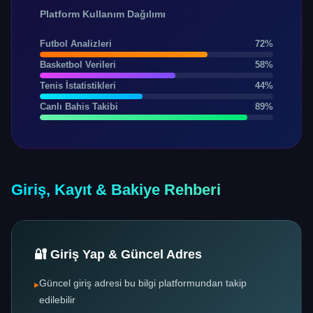
Platform Kullanım Dağılımı
Futbol Analizleri
72%
Basketbol Verileri
58%
Tenis İstatistikleri
44%
Canlı Bahis Takibi
89%
Giriş, Kayıt & Bakiye Rehberi
🔐 Giriş Yap & Güncel Adres
Güncel giriş adresi bu bilgi platformundan takip
edilebilir