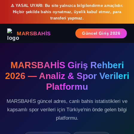
⚠️ YASAL UYARI: Bu site yalnızca bilgilendirme amaçlıdır.
Hiçbir şekilde bahis oynatmaz, üyelik kabul etmez, para
transferi yapmaz.
MARSBAHİS
Güncel Giriş 2026
MARSBAHİS Giriş Rehberi
2026 — Analiz & Spor Verileri
Platformu
MARSBAHİS güncel adres, canlı bahis istatistikleri ve
kapsamlı spor verileri için Türkiye'nin önde gelen bilgi
platformu.