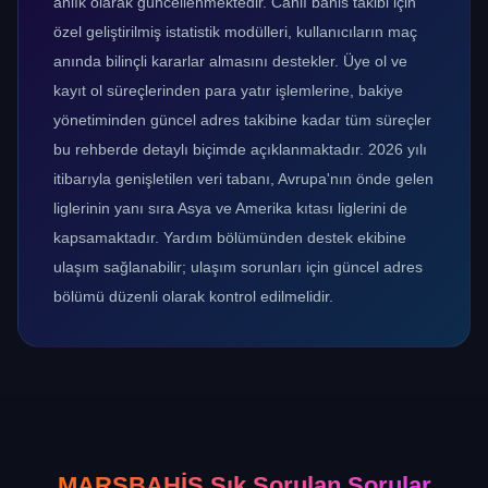
anlık olarak güncellenmektedir. Canlı bahis takibi için
özel geliştirilmiş istatistik modülleri, kullanıcıların maç
anında bilinçli kararlar almasını destekler. Üye ol ve
kayıt ol süreçlerinden para yatır işlemlerine, bakiye
yönetiminden güncel adres takibine kadar tüm süreçler
bu rehberde detaylı biçimde açıklanmaktadır. 2026 yılı
itibarıyla genişletilen veri tabanı, Avrupa'nın önde gelen
liglerinin yanı sıra Asya ve Amerika kıtası liglerini de
kapsamaktadır. Yardım bölümünden destek ekibine
ulaşım sağlanabilir; ulaşım sorunları için güncel adres
bölümü düzenli olarak kontrol edilmelidir.
MARSBAHİS Sık Sorulan Sorular