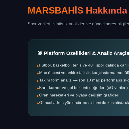
MARSBAHİS Hakkında K
Spor verileri, istatistik analizleri ve güncel adres bilgile
🎯 Platform Özellikleri & Analiz Araçla
Futbol, basketbol, tenis ve 40+ spor dalında canlı
Maç öncesi ve anlık istatistik karşılaştırma modül
Takım form analizi — son 10 maç performans sk
Kart, korner ve gol beklenti değerleri (xG verileri)
Oran hareketleri ve piyasa değişim grafikleri
Güncel adres yönlendirme sistemi ile kesintisiz u