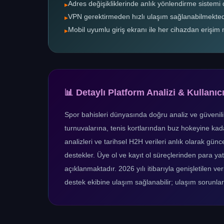
Adres değişikliklerinde anlık yönlendirme sistemi 
VPN gerektirmeden hızlı ulaşım sağlanabilmekted
Mobil uyumlu giriş ekranı ile her cihazdan eriş
📊 Detaylı Platform Analizi & Kullanıc
Spor bahisleri dünyasında doğru analiz ve güvenilir i
turnuvalarına, tenis kortlarından buz hokeyine kad
analizleri ve tarihsel H2H verileri anlık olarak günce
destekler. Üye ol ve kayıt ol süreçlerinden para y
açıklanmaktadır. 2026 yılı itibarıyla genişletilen 
destek ekibine ulaşım sağlanabilir; ulaşım sorunlar