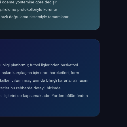
ri ödeme yöntemine göre değişir
 şifreleme protokolleriyle korunur
i hızlı doğrulama sistemiyle tamamlanır
u bilgi platformu; futbol liglerinden basketbol
 aşkın karşılaşma için oran hareketleri, form
, kullanıcıların maç anında bilinçli kararlar almasını
üreçler bu rehberde detaylı biçimde
ıtası liglerini de kapsamaktadır. Yardım bölümünden