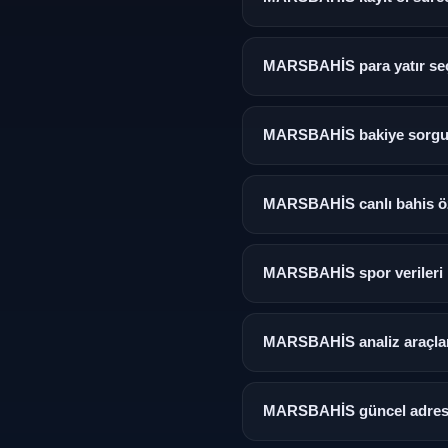
Kayıt ol işlemi ortalama 2-3 
MARSBAHİS para yatır seç
Para yatır işlemleri için ban
MARSBAHİS bakiye sorgula
Hesap panelinden bakiye bilgi
MARSBAHİS canlı bahis öze
Canlı bahis bölümünde 40'tan 
içinde yansıtılır.
MARSBAHİS spor verileri n
Spor verileri ve istatistik bö
kapsanmaktadır.
MARSBAHİS analiz araçları
Analiz araçları sezgisel aray
MARSBAHİS güncel adres de