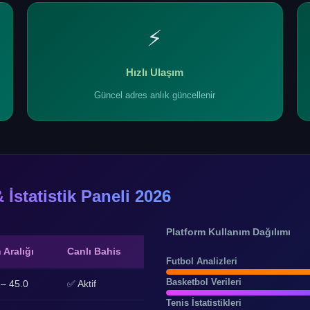
⚡
Hızlı Ulaşım
Güncel adres anlık güncellenir
İstatistik Paneli 2026
Platform Kullanım Dağılımı
 Aralığı
Canlı Bahis
Futbol Analizleri
Basketbol Verileri
 – 45.0
✅ Aktif
Tenis İstatistikleri