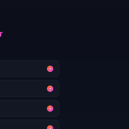
r
+
de yönlendirme sistemi
+
kesintisiz bağlantı için
+
hesabınız aktif hale gelir.
+