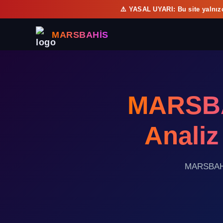
⚠️ YASAL UYARI: Bu site yalnızc
MARSBAHİS
MARSBA
Analiz
MARSBAHİS 