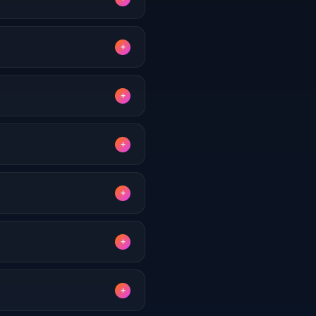
ebilir.
+
tadır.
+
ölümde görüntülenir.
+
 Oran güncellemeleri saniyeler
+
üzere tüm dallar
+
vuzları mevcuttur.
+