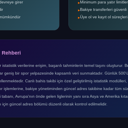
devreye girer
Minimum para yatır limitle
ir
Bakiye transferleri güvenli
im mümkündür
Üye ol ve kayıt ol süreçler
ı Rehberi
statistik verilerine erişim, başarılı tahminlerin temel taşını oluşturur. B
ar geniş bir spor yelpazesinde kapsamlı veri sunmaktadır. Günlük 500'ü
llenmektedir. Canlı bahis takibi için özel geliştirilmiş istatistik modülleri
atır işlemlerine, bakiye yönetiminden güncel adres takibine kadar tüm s
veri tabanı, Avrupa'nın önde gelen liglerinin yanı sıra Asya ve Amerika k
ı için güncel adres bölümü düzenli olarak kontrol edilmelidir.