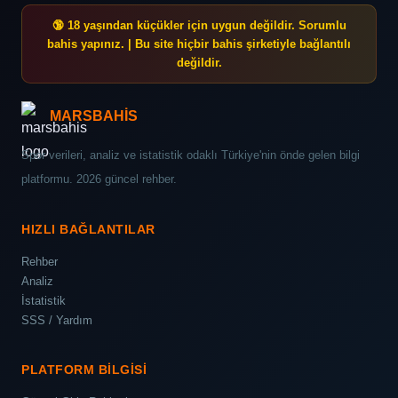
🔞 18 yaşından küçükler için uygun değildir. Sorumlu
bahis yapınız. | Bu site hiçbir bahis şirketiyle bağlantılı
değildir.
MARSBAHİS
Spor verileri, analiz ve istatistik odaklı Türkiye'nin önde gelen bilgi
platformu. 2026 güncel rehber.
HIZLI BAĞLANTILAR
Rehber
Analiz
İstatistik
SSS / Yardım
PLATFORM BILGISI