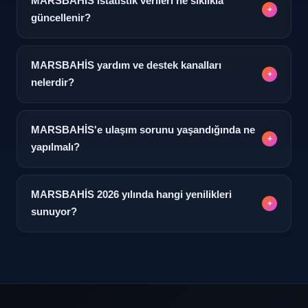
MARSBAHİS istatistik verileri ne sıklıkla
+
açıklanmaktadır.
güncellenir?
İstatistik verileri anlık güncellenmektedir. Doğrulanmış
veri kaynakları kullanılarak yüksek doğruluk oranı
MARSBAHİS yardım ve destek kanalları
+
sağlanmaktadır.
nelerdir?
Yardım bölümünden canlı destek, e-posta ve SSS
kanallarına ulaşım sağlanabilmektedir. 7/24 destek
MARSBAHİS'e ulaşım sorunu yaşandığında ne
+
hizmeti mevcuttur.
yapılmalı?
Ulaşım sorunu yaşandığında öncelikle güncel adres
bölümü kontrol edilmeli, ardından yardım kanallarına
MARSBAHİS 2026 yılında hangi yenilikleri
+
başvurulmalıdır.
sunuyor?
2026 yılında geliştirilmiş analiz araçları, genişletilmiş
spor verileri ve yenilenen canlı bahis arayüzü kullanıcı
deneyimini üst seviyeye taşımaktadır.