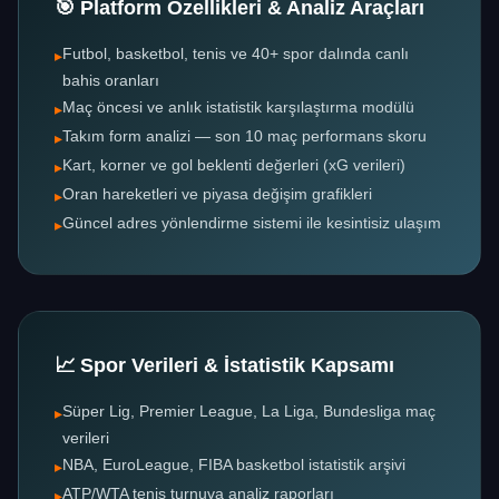
🎯 Platform Özellikleri & Analiz Araçları
Futbol, basketbol, tenis ve 40+ spor dalında canlı
bahis oranları
Maç öncesi ve anlık istatistik karşılaştırma modülü
Takım form analizi — son 10 maç performans skoru
Kart, korner ve gol beklenti değerleri (xG verileri)
Oran hareketleri ve piyasa değişim grafikleri
Güncel adres yönlendirme sistemi ile kesintisiz ulaşım
📈 Spor Verileri & İstatistik Kapsamı
Süper Lig, Premier League, La Liga, Bundesliga maç
verileri
NBA, EuroLeague, FIBA basketbol istatistik arşivi
ATP/WTA tenis turnuva analiz raporları