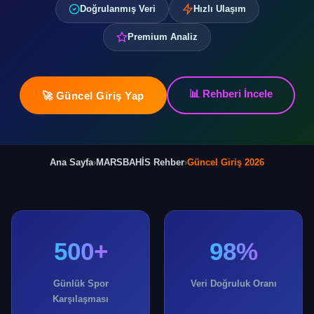
Doğrulanmış Veri
Hızlı Ulaşım
Premium Analiz
📊 Rehberi İncele
🚀 Güncel Giriş Yap
Ana Sayfa
›
MARSBAHİS Rehber
›
Güncel Giriş 2026
500+
98%
Günlük Spor
Veri Doğruluk Oranı
Karşılaşması