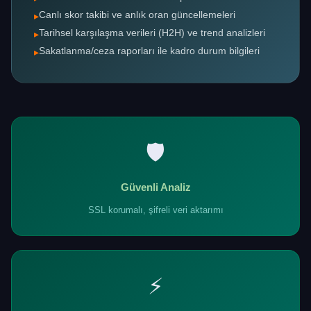
Canlı skor takibi ve anlık oran güncellemeleri
Tarihsel karşılaşma verileri (H2H) ve trend analizleri
Sakatlanma/ceza raporları ile kadro durum bilgileri
🛡️
Güvenli Analiz
SSL korumalı, şifreli veri aktarımı
⚡