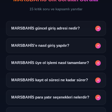
15 kritik soru ve kapsamlı yanıtlar
MARSBAHİS güncel giriş adresi nedir?
+
Güncel adres bilgisine bu bilgi platformu üzerinden anlık
olarak ulaşabilirsiniz. Adres değişikliklerinde yönlendirme
MARSBAHİS'e nasıl giriş yapılır?
+
sistemi otomatik devreye girer.
Güncel adres üzerinden giriş yap butonunu kullanarak
hesabınıza erişebilirsiniz. Doğru URL kullanımı kesintisiz
MARSBAHİS üye ol işlemi nasıl tamamlanır?
+
bağlantı için önemlidir.
Üye ol formunu doldurarak kayıt sürecini
başlatabilirsiniz. Doğrulama adımları tamamlandıktan
MARSBAHİS kayıt ol süreci ne kadar sürer?
+
sonra hesabınız aktif hale gelir.
Kayıt ol işlemi ortalama 2-3 dakika içinde
tamamlanmaktadır. Kimlik doğrulama adımı ek süre
MARSBAHİS para yatır seçenekleri nelerdir?
+
gerektirebilir.
Para yatır işlemleri için banka havalesi, kredi kartı ve e-