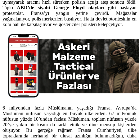
uymayarak aracını hızlı sürerken polisin açtığı ateş sonucu öldü.
Tıpkı
ABD’de siyahi George Floyd olayları gibi
başlayan
protestolar, Fransa’yı yangın yerine çevirdi. Mağazalar
yağmalanıyor, polis merkezleri basılıyor. Hatta devlet otoritesinin en
kötü hali ile karşılaşılıyor ve göstericiler polisleri kelepçeliyor.
6 milyondan fazla Müslümanın yaşadığı Fransa, Avrupa’da
Müslüman nüfusun yaşadığı en büyük ülkelerden. 67 milyonluk
nüfusun yüzde 10’undan fazlası Müslüman, toplam nüfusun yüzde
20’ye yakın bir kısmı da farklı etnik ve dine mensup kişilerden
oluşuyor. Bu gerçeğe rağmen Fransa Cumhuriyeti, ülke
topraklarında herhangi bir ulusal azınlığın bulunmadığını, daha