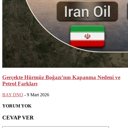
Gerçekte Hürmüz Boğazı’nın Kapanma Nedeni ve
Petrol Farkları
BAY DNO
-
9 Mart 2026
YORUM YOK
CEVAP VER