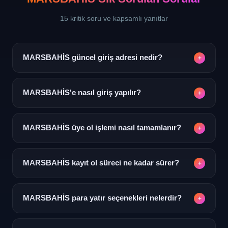
15 kritik soru ve kapsamlı yanıtlar
MARSBAHİS güncel giriş adresi nedir?
+
Güncel adres bilgisine bu bilgi platformu üzerinden anlık
olarak ulaşabilirsiniz. Adres değişikliklerinde yönlendirme
MARSBAHİS'e nasıl giriş yapılır?
+
sistemi otomatik devreye girer.
Güncel adres üzerinden giriş yap butonunu kullanarak
hesabınıza erişebilirsiniz. Doğru URL kullanımı kesintisiz
MARSBAHİS üye ol işlemi nasıl tamamlanır?
+
bağlantı için önemlidir.
Üye ol formunu doldurarak kayıt sürecini
başlatabilirsiniz. Doğrulama adımları tamamlandıktan
MARSBAHİS kayıt ol süreci ne kadar sürer?
+
sonra hesabınız aktif hale gelir.
Kayıt ol işlemi ortalama 2-3 dakika içinde
tamamlanmaktadır. Kimlik doğrulama adımı ek süre
MARSBAHİS para yatır seçenekleri nelerdir?
+
gerektirebilir.
Para yatır işlemleri için banka havalesi, kredi kartı ve e-