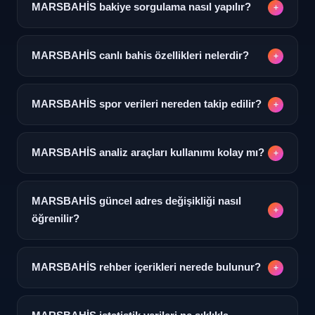
cüzdan dahil çoklu ödeme yöntemi sunulmaktadır.
MARSBAHİS bakiye sorgulama nasıl yapılır?
+
Hesap panelinden bakiye bilgilerinize anlık
ulaşabilirsiniz. Bakiye geçmişi ve işlem detayları da bu
MARSBAHİS canlı bahis özellikleri nelerdir?
+
bölümde görüntülenir.
Canlı bahis bölümünde 40'tan fazla spor dalında anlık
oranlar ve maç içi istatistikler sunulmaktadır. Oran
MARSBAHİS spor verileri nereden takip edilir?
+
güncellemeleri saniyeler içinde yansıtılır.
Spor verileri ve istatistik bölümünden anlık veriler
izlenebilir. Futbol, basketbol ve tenis başta olmak üzere
MARSBAHİS analiz araçları kullanımı kolay mı?
+
tüm dallar kapsanmaktadır.
Analiz araçları sezgisel arayüzüyle kolayca kullanılabilir.
Rehber bölümünde adım adım kullanım kılavuzları
MARSBAHİS güncel adres değişikliği nasıl
+
mevcuttur.
öğrenilir?
Bu bilgi platformunu düzenli takip ederek güncel adres
bilgisine her zaman ulaşabilirsiniz. Bildirim sistemi de
MARSBAHİS rehber içerikleri nerede bulunur?
+
mevcuttur.
Rehber bölümünde tüm kullanım kılavuzları, giriş yap
adımları ve platform özellikleri detaylı şekilde