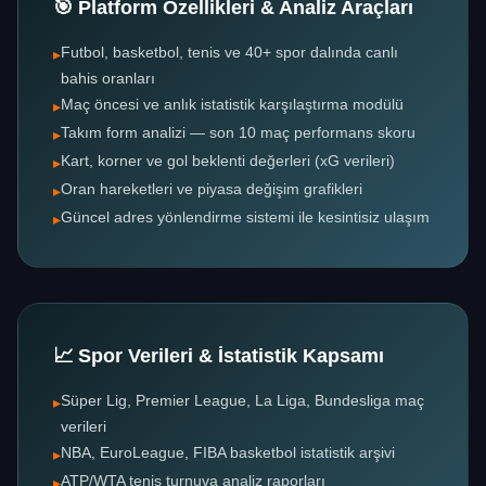
🎯 Platform Özellikleri & Analiz Araçları
Futbol, basketbol, tenis ve 40+ spor dalında canlı
bahis oranları
Maç öncesi ve anlık istatistik karşılaştırma modülü
Takım form analizi — son 10 maç performans skoru
Kart, korner ve gol beklenti değerleri (xG verileri)
Oran hareketleri ve piyasa değişim grafikleri
Güncel adres yönlendirme sistemi ile kesintisiz ulaşım
📈 Spor Verileri & İstatistik Kapsamı
Süper Lig, Premier League, La Liga, Bundesliga maç
verileri
NBA, EuroLeague, FIBA basketbol istatistik arşivi
ATP/WTA tenis turnuva analiz raporları