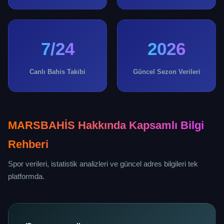
7/24
2026
Canlı Bahis Takibi
Güncel Sezon Verileri
MARSBAHİS Hakkında Kapsamlı Bilgi
Rehberi
Spor verileri, istatistik analizleri ve güncel adres bilgileri tek
platformda.