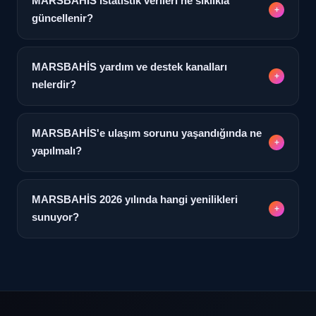
MARSBAHİS istatistik verileri ne sıklıkla
+
açıklanmaktadır.
güncellenir?
İstatistik verileri anlık güncellenmektedir. Doğrulanmış
veri kaynakları kullanılarak yüksek doğruluk oranı
MARSBAHİS yardım ve destek kanalları
+
sağlanmaktadır.
nelerdir?
Yardım bölümünden canlı destek, e-posta ve SSS
kanallarına ulaşım sağlanabilmektedir. 7/24 destek
MARSBAHİS'e ulaşım sorunu yaşandığında ne
+
hizmeti mevcuttur.
yapılmalı?
Ulaşım sorunu yaşandığında öncelikle güncel adres
bölümü kontrol edilmeli, ardından yardım kanallarına
MARSBAHİS 2026 yılında hangi yenilikleri
+
başvurulmalıdır.
sunuyor?
2026 yılında geliştirilmiş analiz araçları, genişletilmiş
spor verileri ve yenilenen canlı bahis arayüzü kullanıcı
deneyimini üst seviyeye taşımaktadır.