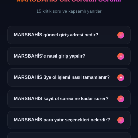
15 kritik soru ve kapsamlı yanıtlar
MARSBAHİS güncel giriş adresi nedir?
+
Güncel adres bilgisine bu bilgi platformu üzerinden anlık
olarak ulaşabilirsiniz. Adres değişikliklerinde yönlendirme
MARSBAHİS'e nasıl giriş yapılır?
+
sistemi otomatik devreye girer.
Güncel adres üzerinden giriş yap butonunu kullanarak
hesabınıza erişebilirsiniz. Doğru URL kullanımı kesintisiz
MARSBAHİS üye ol işlemi nasıl tamamlanır?
+
bağlantı için önemlidir.
Üye ol formunu doldurarak kayıt sürecini
başlatabilirsiniz. Doğrulama adımları tamamlandıktan
MARSBAHİS kayıt ol süreci ne kadar sürer?
+
sonra hesabınız aktif hale gelir.
Kayıt ol işlemi ortalama 2-3 dakika içinde
tamamlanmaktadır. Kimlik doğrulama adımı ek süre
MARSBAHİS para yatır seçenekleri nelerdir?
+
gerektirebilir.
Para yatır işlemleri için banka havalesi, kredi kartı ve e-