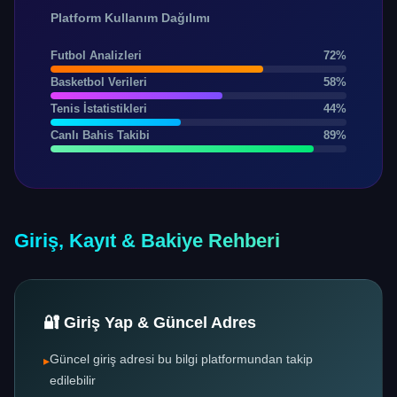
Platform Kullanım Dağılımı
Futbol Analizleri
72%
Basketbol Verileri
58%
Tenis İstatistikleri
44%
Canlı Bahis Takibi
89%
Giriş, Kayıt & Bakiye Rehberi
🔐 Giriş Yap & Güncel Adres
Güncel giriş adresi bu bilgi platformundan takip
edilebilir