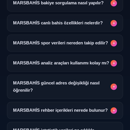
cüzdan dahil çoklu ödeme yöntemi sunulmaktadır.
MARSBAHİS bakiye sorgulama nasıl yapılır?
+
Hesap panelinden bakiye bilgilerinize anlık
ulaşabilirsiniz. Bakiye geçmişi ve işlem detayları da bu
MARSBAHİS canlı bahis özellikleri nelerdir?
+
bölümde görüntülenir.
Canlı bahis bölümünde 40'tan fazla spor dalında anlık
oranlar ve maç içi istatistikler sunulmaktadır. Oran
MARSBAHİS spor verileri nereden takip edilir?
+
güncellemeleri saniyeler içinde yansıtılır.
Spor verileri ve istatistik bölümünden anlık veriler
izlenebilir. Futbol, basketbol ve tenis başta olmak üzere
MARSBAHİS analiz araçları kullanımı kolay mı?
+
tüm dallar kapsanmaktadır.
Analiz araçları sezgisel arayüzüyle kolayca kullanılabilir.
Rehber bölümünde adım adım kullanım kılavuzları
MARSBAHİS güncel adres değişikliği nasıl
+
mevcuttur.
öğrenilir?
Bu bilgi platformunu düzenli takip ederek güncel adres
bilgisine her zaman ulaşabilirsiniz. Bildirim sistemi de
MARSBAHİS rehber içerikleri nerede bulunur?
+
mevcuttur.
Rehber bölümünde tüm kullanım kılavuzları, giriş yap
adımları ve platform özellikleri detaylı şekilde