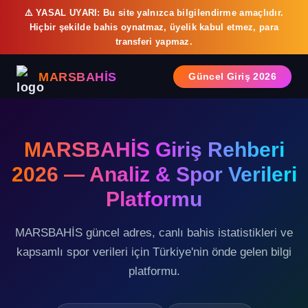
⚠️ YASAL UYARI: Bu site yalnızca bilgilendirme amaçlıdır.
Hiçbir şekilde bahis oynatmaz, üyelik kabul etmez, para
transferi yapmaz.
MARSBAHİS
Güncel Giriş 2026
MARSBAHİS Giriş Rehberi
2026 — Analiz & Spor Verileri
Platformu
MARSBAHİS güncel adres, canlı bahis istatistikleri ve
kapsamlı spor verileri için Türkiye'nin önde gelen bilgi
platformu.