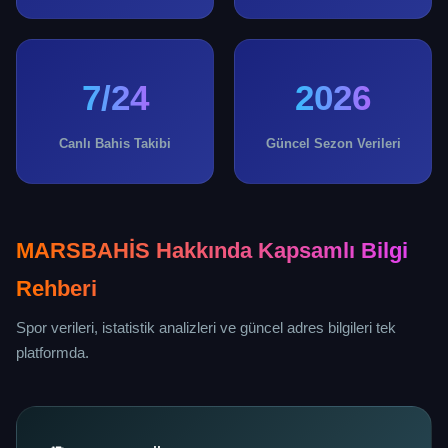
7/24
2026
Canlı Bahis Takibi
Güncel Sezon Verileri
MARSBAHİS Hakkında Kapsamlı Bilgi
Rehberi
Spor verileri, istatistik analizleri ve güncel adres bilgileri tek
platformda.