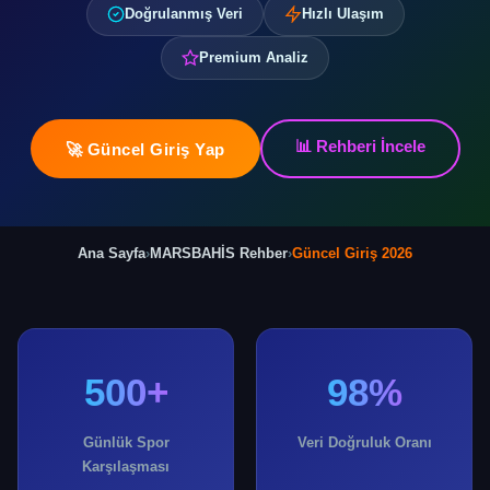
Doğrulanmış Veri
Hızlı Ulaşım
Premium Analiz
📊 Rehberi İncele
🚀 Güncel Giriş Yap
Ana Sayfa
›
MARSBAHİS Rehber
›
Güncel Giriş 2026
500+
98%
Günlük Spor
Veri Doğruluk Oranı
Karşılaşması