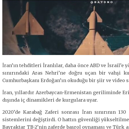
İran’ın tehditleri İranlılar, daha önce ABD ve İsrail’
sınırındaki Aras Nehri’ne doğru uçan bir vahşi ku
Cumhurbaşkanı Erdoğan’ın okuduğu bir şiir ve video
İran, yıllardır Azerbaycan-Ermenistan geriliminde Eri
dışında iç dinamikleri de kurgulara uyar.
2020’de Karabağ Zaferi sonrası İran sınırının 130
sistemlerini değiştirdi. O hattın güvenliği yükseltil
Bayraktar TB-2’nin zaferde başrol oynaması ve Türk ask