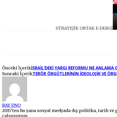
STRATEJİK ORTAK E-DERGİ
Facebook
Twitter
Pinterest
WhatsApp
İSRAIL’DEKI YARGI REFORMU NE ANLAMA 
Önceki İçerik
TERÖR ÖRGÜTLERININ İDEOLOJIK VE ÖRG
Sonraki İçerik
BAY DNO
2015’ten bu yana sosyal medyada dış politika, tarih ve g
çalışıyorum.