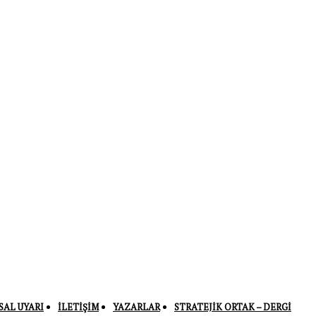
SAL UYARI
İLETIŞIM
YAZARLAR
STRATEJIK ORTAK – DERGI