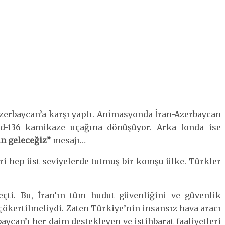
e Azerbaycan’a karşı yaptı. Animasyonda İran-Azerbaycan
hid-136 kamikaze uçağına dönüşüyor. Arka fonda ise
ün geleceğiz”
mesajı…
eri hep üst seviyelerde tutmuş bir komşu ülke. Türkler
çti. Bu, İran’ın tüm hudut güvenliğini ve güvenlik
çökertilmeliydi. Zaten Türkiye’nin insansız hava aracı
aycan’ı her daim destekleyen ve istihbarat faaliyetleri