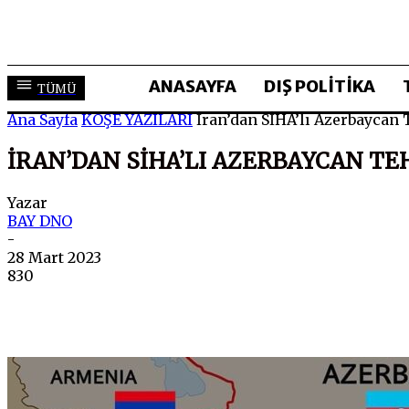
ANASAYFA
DIŞ POLİTİKA
TÜMÜ
Ana Sayfa
KÖŞE YAZILARI
İran’dan SİHA’lı Azerbaycan 
İRAN’DAN SİHA’LI AZERBAYCAN TE
Yazar
BAY DNO
-
28 Mart 2023
830