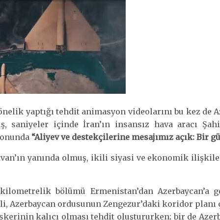
e yönelik yaptığı tehdit animasyon videolarını bu kez d
ş, saniyeler içinde İran’ın insansız hava aracı Şa
 sonunda
“Aliyev ve destekçilerine mesajımız açık: Bir g
van’ın yanında olmuş, ikili siyasi ve ekonomik ilişkil
 kilometrelik bölümü Ermenistan’dan Azerbaycan’a ge
meli, Azerbaycan ordusunun Zengezur’daki koridor planı 
erinin kalıcı olması tehdit oluştururken; bir de Azerb