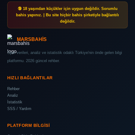
🔞 18 yaşından küçükler için uygun değildir. Sorumlu
bahis yapınız. | Bu site hiçbir bahis şirketiyle bağlantılı
değildir.
MARSBAHİS
Spor verileri, analiz ve istatistik odaklı Türkiye'nin önde gelen bilgi
platformu. 2026 güncel rehber.
HIZLI BAĞLANTILAR
Rehber
Analiz
İstatistik
SSS / Yardım
PLATFORM BILGISI