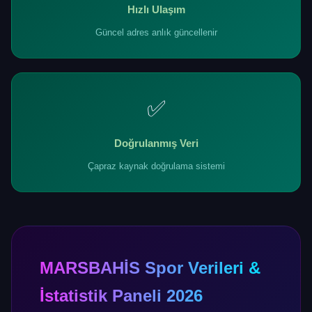
Hızlı Ulaşım
Güncel adres anlık güncellenir
✅
Doğrulanmış Veri
Çapraz kaynak doğrulama sistemi
MARSBAHİS Spor Verileri &
İstatistik Paneli 2026