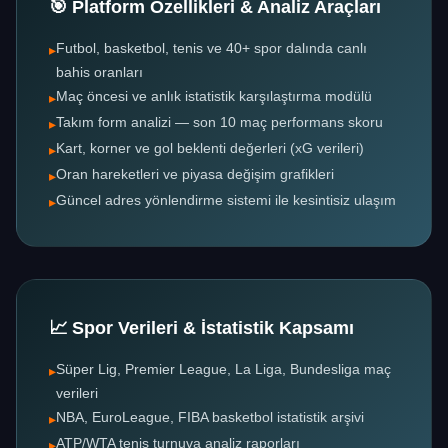
🎯 Platform Özellikleri & Analiz Araçları
Futbol, basketbol, tenis ve 40+ spor dalında canlı
bahis oranları
Maç öncesi ve anlık istatistik karşılaştırma modülü
Takım form analizi — son 10 maç performans skoru
Kart, korner ve gol beklenti değerleri (xG verileri)
Oran hareketleri ve piyasa değişim grafikleri
Güncel adres yönlendirme sistemi ile kesintisiz ulaşım
📈 Spor Verileri & İstatistik Kapsamı
Süper Lig, Premier League, La Liga, Bundesliga maç
verileri
NBA, EuroLeague, FIBA basketbol istatistik arşivi
ATP/WTA tenis turnuva analiz raporları