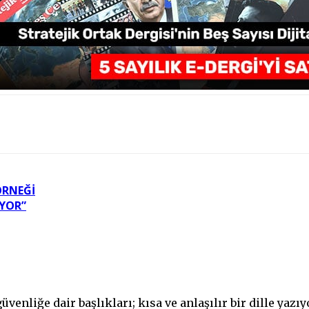
 ÖRNEĞI
YOR”
üvenliğe dair başlıkları; kısa ve anlaşılır bir dille yaz