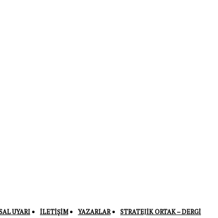
SAL UYARI
İLETIŞIM
YAZARLAR
STRATEJIK ORTAK – DERGI