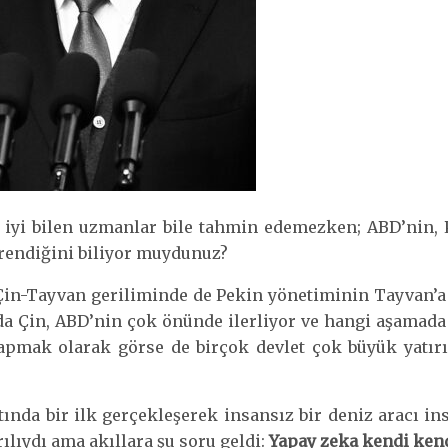
 iyi bilen uzmanlar bile tahmin edemezken; ABD’nin, 
ğrendiğini biliyor muydunuz?
in-Tayvan geriliminde de Pekin yönetiminin Tayvan’a
Çin, ABD’nin çok önünde ilerliyor ve hangi aşamada o
pmak olarak görse de birçok devlet çok büyük yatırı
ında bir ilk gerçekleşerek insansız bir deniz aracı in
rılıydı ama akıllara şu soru geldi:
Yapay zeka kendi kend