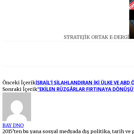
STRATEJİK ORTAK E-DERGİ
Facebook
Twitter
Pinterest
WhatsApp
İSRAIL’I SILAHLANDIRAN İKI ÜLKE VE ABD
Önceki İçerik
“EKILEN RÜZGÂRLAR FIRTINAYA DÖNÜŞÜ
Sonraki İçerik
BAY DNO
2015’ten bu yana sosyal medyada dış politika, tarih ve g