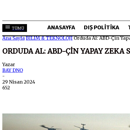
ANASAYFA
DIŞ POLİTİKA
TÜMÜ
Ana Sayfa
BİLİM & TEKNOLOJİ
Orduda Al: ABD-Çin Yap
ORDUDA AL: ABD-ÇIN YAPAY ZEKA 
Yazar
BAY DNO
-
29 Nisan 2024
652