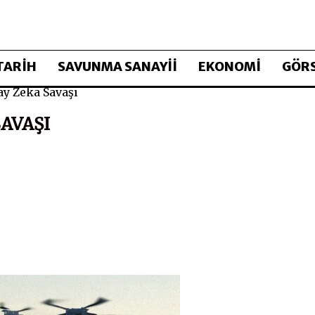
TARİH
SAVUNMA SANAYİİ
EKONOMİ
GÖRS
ay Zeka Savaşı
SAVAŞI