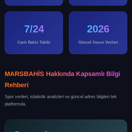
7/24
2026
Canlı Bahis Takibi
Güncel Sezon Verileri
MARSBAHİS Hakkında Kapsamlı Bilgi
Rehberi
Spor verileri, istatistik analizleri ve güncel adres bilgileri tek
platformda.