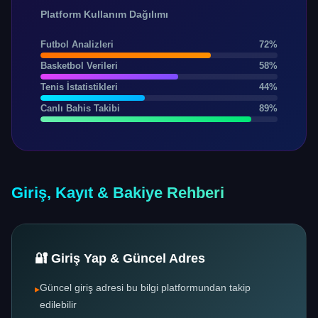
Platform Kullanım Dağılımı
Futbol Analizleri
72%
Basketbol Verileri
58%
Tenis İstatistikleri
44%
Canlı Bahis Takibi
89%
Giriş, Kayıt & Bakiye Rehberi
🔐 Giriş Yap & Güncel Adres
Güncel giriş adresi bu bilgi platformundan takip
edilebilir