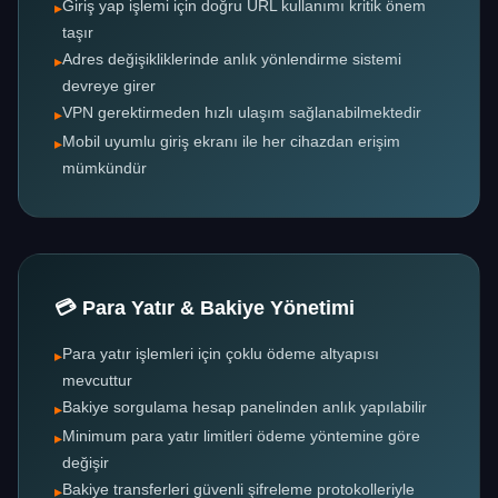
Giriş yap işlemi için doğru URL kullanımı kritik önem
taşır
Adres değişikliklerinde anlık yönlendirme sistemi
devreye girer
VPN gerektirmeden hızlı ulaşım sağlanabilmektedir
Mobil uyumlu giriş ekranı ile her cihazdan erişim
mümkündür
💳 Para Yatır & Bakiye Yönetimi
Para yatır işlemleri için çoklu ödeme altyapısı
mevcuttur
Bakiye sorgulama hesap panelinden anlık yapılabilir
Minimum para yatır limitleri ödeme yöntemine göre
değişir
Bakiye transferleri güvenli şifreleme protokolleriyle