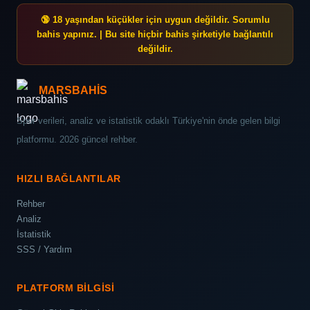
🔞 18 yaşından küçükler için uygun değildir. Sorumlu
bahis yapınız. | Bu site hiçbir bahis şirketiyle bağlantılı
değildir.
MARSBAHİS
Spor verileri, analiz ve istatistik odaklı Türkiye'nin önde gelen bilgi
platformu. 2026 güncel rehber.
HIZLI BAĞLANTILAR
Rehber
Analiz
İstatistik
SSS / Yardım
PLATFORM BILGISI