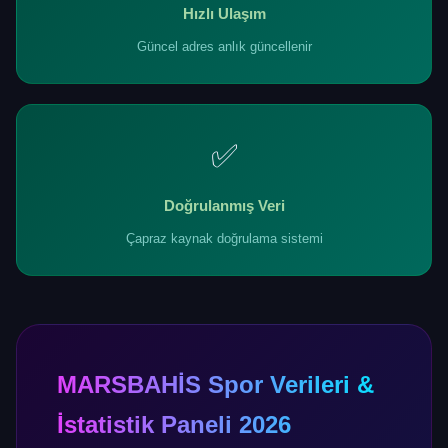
Hızlı Ulaşım
Güncel adres anlık güncellenir
✅
Doğrulanmış Veri
Çapraz kaynak doğrulama sistemi
MARSBAHİS Spor Verileri &
İstatistik Paneli 2026