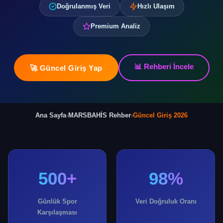
Doğrulanmış Veri
Hızlı Ulaşım
Premium Analiz
📊 Rehberi İncele
🚀 Güncel Giriş Yap
Ana Sayfa
›
MARSBAHİS Rehber
›
Güncel Giriş 2026
500+
98%
Günlük Spor
Veri Doğruluk Oranı
Karşılaşması