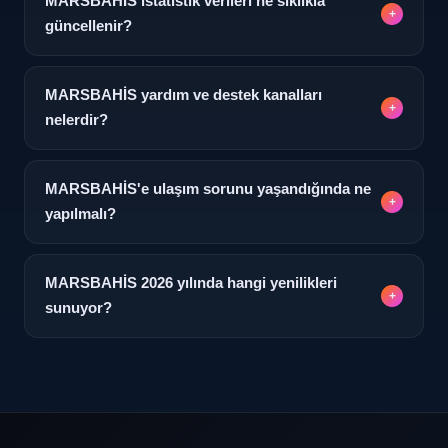
MARSBAHİS istatistik verileri ne sıklıkla
+
açıklanmaktadır.
güncellenir?
İstatistik verileri anlık güncellenmektedir. Doğrulanmış
veri kaynakları kullanılarak yüksek doğruluk oranı
MARSBAHİS yardım ve destek kanalları
+
sağlanmaktadır.
nelerdir?
Yardım bölümünden canlı destek, e-posta ve SSS
kanallarına ulaşım sağlanabilmektedir. 7/24 destek
MARSBAHİS'e ulaşım sorunu yaşandığında ne
+
hizmeti mevcuttur.
yapılmalı?
Ulaşım sorunu yaşandığında öncelikle güncel adres
bölümü kontrol edilmeli, ardından yardım kanallarına
MARSBAHİS 2026 yılında hangi yenilikleri
+
başvurulmalıdır.
sunuyor?
2026 yılında geliştirilmiş analiz araçları, genişletilmiş
spor verileri ve yenilenen canlı bahis arayüzü kullanıcı
deneyimini üst seviyeye taşımaktadır.