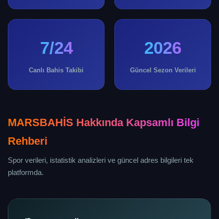
7/24
2026
Canlı Bahis Takibi
Güncel Sezon Verileri
MARSBAHİS Hakkında Kapsamlı Bilgi
Rehberi
Spor verileri, istatistik analizleri ve güncel adres bilgileri tek
platformda.