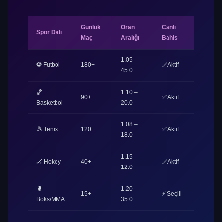
Günlük
Oran
Canlı
Spor Dalı
Maç
Aralığı
Bahis
1.05 –
⚽ Futbol
180+
✅ Aktif
45.0
🏀
1.10 –
90+
✅ Aktif
Basketbol
20.0
1.08 –
🎾 Tenis
120+
✅ Aktif
18.0
1.15 –
🏒 Hokey
40+
✅ Aktif
12.0
🥊
1.20 –
15+
⚡ Seçili
Boks/MMA
35.0