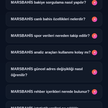
cüzdan dahil çoklu ödeme yöntemi sunulmaktadır.
MARSBAHİS bakiye sorgulama nasıl yapılır?
+
Hesap panelinden bakiye bilgilerinize anlık
ulaşabilirsiniz. Bakiye geçmişi ve işlem detayları da bu
MARSBAHİS canlı bahis özellikleri nelerdir?
+
bölümde görüntülenir.
Canlı bahis bölümünde 40'tan fazla spor dalında anlık
oranlar ve maç içi istatistikler sunulmaktadır. Oran
MARSBAHİS spor verileri nereden takip edilir?
+
güncellemeleri saniyeler içinde yansıtılır.
Spor verileri ve istatistik bölümünden anlık veriler
izlenebilir. Futbol, basketbol ve tenis başta olmak üzere
MARSBAHİS analiz araçları kullanımı kolay mı?
+
tüm dallar kapsanmaktadır.
Analiz araçları sezgisel arayüzüyle kolayca kullanılabilir.
Rehber bölümünde adım adım kullanım kılavuzları
MARSBAHİS güncel adres değişikliği nasıl
+
mevcuttur.
öğrenilir?
Bu bilgi platformunu düzenli takip ederek güncel adres
bilgisine her zaman ulaşabilirsiniz. Bildirim sistemi de
MARSBAHİS rehber içerikleri nerede bulunur?
+
mevcuttur.
Rehber bölümünde tüm kullanım kılavuzları, giriş yap
adımları ve platform özellikleri detaylı şekilde