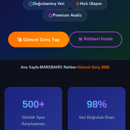
Doğrulanmış Veri
Hızlı Ulaşım
Premium Analiz
📊 Rehberi İncele
🚀 Güncel Giriş Yap
Ana Sayfa
›
MARSBAHİS Rehber
›
Güncel Giriş 2026
500+
98%
Günlük Spor
Veri Doğruluk Oranı
Karşılaşması