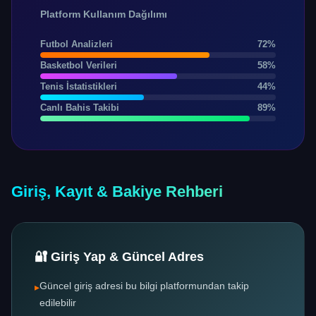
Platform Kullanım Dağılımı
Futbol Analizleri
72%
Basketbol Verileri
58%
Tenis İstatistikleri
44%
Canlı Bahis Takibi
89%
Giriş, Kayıt & Bakiye Rehberi
🔐 Giriş Yap & Güncel Adres
Güncel giriş adresi bu bilgi platformundan takip
edilebilir