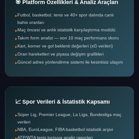
🎯 Platform Özellikleri & Analiz Araçları
Futbol, basketbol, tenis ve 40+ spor dalında canlı
bahis oranları
Maç öncesi ve anlık istatistik karşılaştırma modülü
Takım form analizi — son 10 maç performans skoru
Kart, korner ve gol beklenti değerleri (xG verileri)
Oran hareketleri ve piyasa değişim grafikleri
Güncel adres yönlendirme sistemi ile kesintisiz ulaşım
📈 Spor Verileri & İstatistik Kapsamı
Süper Lig, Premier League, La Liga, Bundesliga maç
verileri
NBA, EuroLeague, FIBA basketbol istatistik arşivi
ATP/WTA tenis turnuva analiz raporları