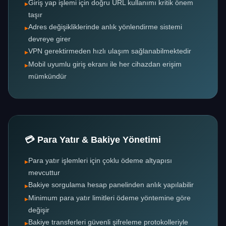
Giriş yap işlemi için doğru URL kullanımı kritik önem
taşır
Adres değişikliklerinde anlık yönlendirme sistemi
devreye girer
VPN gerektirmeden hızlı ulaşım sağlanabilmektedir
Mobil uyumlu giriş ekranı ile her cihazdan erişim
mümkündür
💳 Para Yatır & Bakiye Yönetimi
Para yatır işlemleri için çoklu ödeme altyapısı
mevcuttur
Bakiye sorgulama hesap panelinden anlık yapılabilir
Minimum para yatır limitleri ödeme yöntemine göre
değişir
Bakiye transferleri güvenli şifreleme protokolleriyle