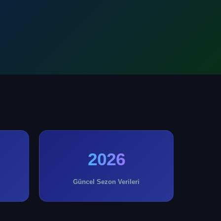
2026
Güncel Sezon Verileri