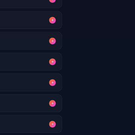
ebilir.
+
tadır.
+
ölümde görüntülenir.
+
 Oran güncellemeleri saniyeler
+
üzere tüm dallar
+
vuzları mevcuttur.
+