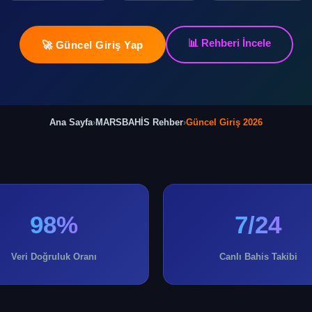
📊 Rehberi İncele
🚀 Güncel Giriş Yap
Ana Sayfa
›
MARSBAHİS Rehber
›
Güncel Giriş 2026
98%
7/24
Veri Doğruluk Oranı
Canlı Bahis Takibi