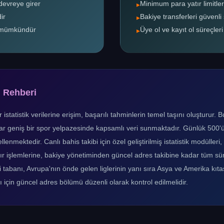
devreye girer
Minimum para yatır limitle
ir
Bakiye transferleri güvenli
im mümkündür
Üye ol ve kayıt ol süreçler
ı Rehberi
statistik verilerine erişim, başarılı tahminlerin temel taşını oluşturur. B
ar geniş bir spor yelpazesinde kapsamlı veri sunmaktadır. Günlük 500'ü
llenmektedir. Canlı bahis takibi için özel geliştirilmiş istatistik modülleri
atır işlemlerine, bakiye yönetiminden güncel adres takibine kadar tüm s
veri tabanı, Avrupa'nın önde gelen liglerinin yanı sıra Asya ve Amerika k
ı için güncel adres bölümü düzenli olarak kontrol edilmelidir.