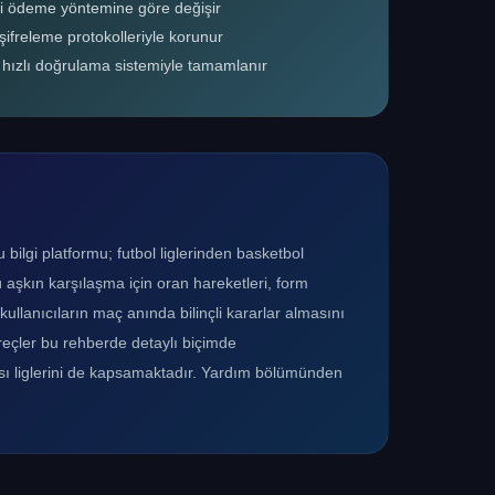
ri ödeme yöntemine göre değişir
 şifreleme protokolleriyle korunur
i hızlı doğrulama sistemiyle tamamlanır
u bilgi platformu; futbol liglerinden basketbol
 aşkın karşılaşma için oran hareketleri, form
, kullanıcıların maç anında bilinçli kararlar almasını
üreçler bu rehberde detaylı biçimde
ıtası liglerini de kapsamaktadır. Yardım bölümünden