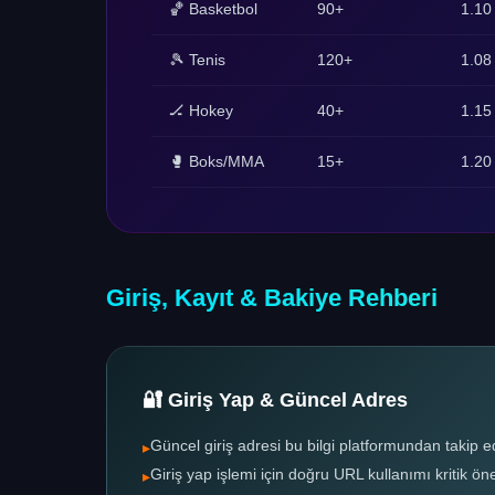
🏀 Basketbol
90+
1.10
🎾 Tenis
120+
1.08
🏒 Hokey
40+
1.15
🥊 Boks/MMA
15+
1.20
Giriş, Kayıt & Bakiye Rehberi
🔐 Giriş Yap & Güncel Adres
Güncel giriş adresi bu bilgi platformundan takip edi
Giriş yap işlemi için doğru URL kullanımı kritik ön