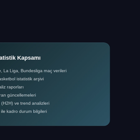
tatistik Kapsamı
 La Liga, Bundesliga maç verileri
etbol istatistik arşivi
iz raporları
oran güncellemeleri
i (H2H) ve trend analizleri
ile kadro durum bilgileri