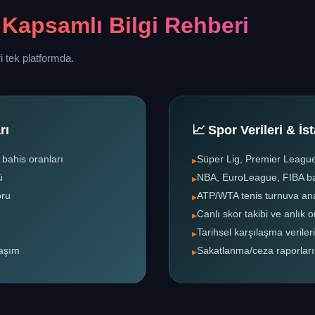
apsamlı Bilgi Rehberi
ri tek platformda.
rı
📈 Spor Verileri & İs
 bahis oranları
Süper Lig, Premier League,
ü
NBA, EuroLeague, FIBA bask
oru
ATP/WTA tenis turnuva anal
Canlı skor takibi ve anlık 
Tarihsel karşılaşma veriler
laşım
Sakatlanma/ceza raporları 