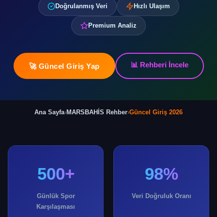
Doğrulanmış Veri
Hızlı Ulaşım
Premium Analiz
📊 Rehberi İncele
🚀 Güncel Giriş Yap
Ana Sayfa
›
MARSBAHİS Rehber
›
Güncel Giriş 2026
500+
98%
Günlük Spor
Veri Doğruluk Oranı
Karşılaşması