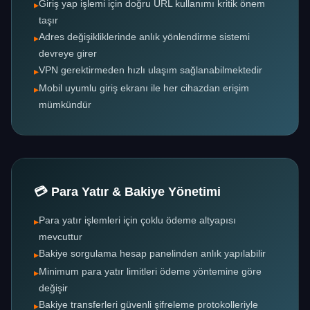
Giriş yap işlemi için doğru URL kullanımı kritik önem
taşır
Adres değişikliklerinde anlık yönlendirme sistemi
devreye girer
VPN gerektirmeden hızlı ulaşım sağlanabilmektedir
Mobil uyumlu giriş ekranı ile her cihazdan erişim
mümkündür
💳 Para Yatır & Bakiye Yönetimi
Para yatır işlemleri için çoklu ödeme altyapısı
mevcuttur
Bakiye sorgulama hesap panelinden anlık yapılabilir
Minimum para yatır limitleri ödeme yöntemine göre
değişir
Bakiye transferleri güvenli şifreleme protokolleriyle