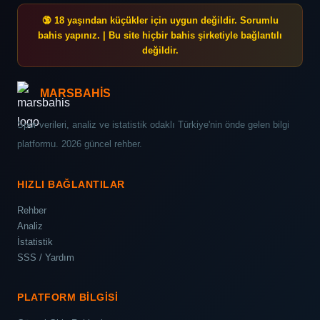
🔞 18 yaşından küçükler için uygun değildir. Sorumlu
bahis yapınız. | Bu site hiçbir bahis şirketiyle bağlantılı
değildir.
MARSBAHİS
Spor verileri, analiz ve istatistik odaklı Türkiye'nin önde gelen bilgi
platformu. 2026 güncel rehber.
HIZLI BAĞLANTILAR
Rehber
Analiz
İstatistik
SSS / Yardım
PLATFORM BILGISI