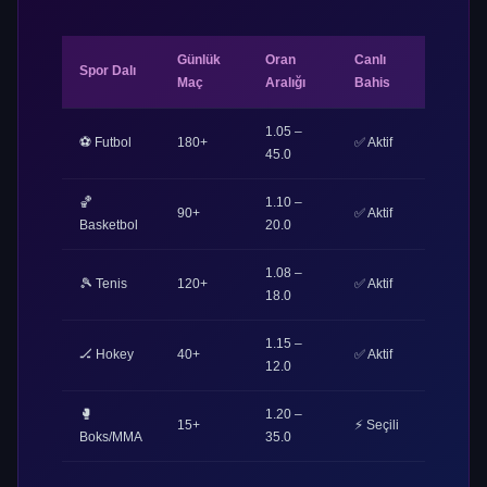
Günlük
Oran
Canlı
Spor Dalı
Maç
Aralığı
Bahis
1.05 –
⚽ Futbol
180+
✅ Aktif
45.0
🏀
1.10 –
90+
✅ Aktif
Basketbol
20.0
1.08 –
🎾 Tenis
120+
✅ Aktif
18.0
1.15 –
🏒 Hokey
40+
✅ Aktif
12.0
🥊
1.20 –
15+
⚡ Seçili
Boks/MMA
35.0