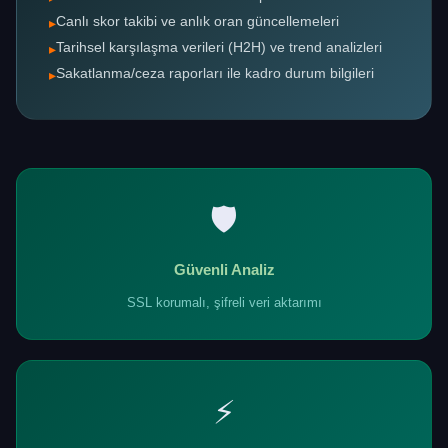
Canlı skor takibi ve anlık oran güncellemeleri
Tarihsel karşılaşma verileri (H2H) ve trend analizleri
Sakatlanma/ceza raporları ile kadro durum bilgileri
🛡️
Güvenli Analiz
SSL korumalı, şifreli veri aktarımı
⚡