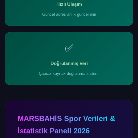
Hızlı Ulaşım
Güncel adres anlık güncellenir
✅
Doğrulanmış Veri
Çapraz kaynak doğrulama sistemi
MARSBAHİS Spor Verileri &
İstatistik Paneli 2026