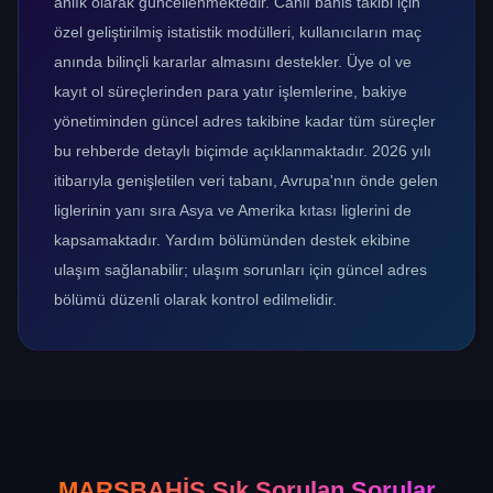
anlık olarak güncellenmektedir. Canlı bahis takibi için
özel geliştirilmiş istatistik modülleri, kullanıcıların maç
anında bilinçli kararlar almasını destekler. Üye ol ve
kayıt ol süreçlerinden para yatır işlemlerine, bakiye
yönetiminden güncel adres takibine kadar tüm süreçler
bu rehberde detaylı biçimde açıklanmaktadır. 2026 yılı
itibarıyla genişletilen veri tabanı, Avrupa'nın önde gelen
liglerinin yanı sıra Asya ve Amerika kıtası liglerini de
kapsamaktadır. Yardım bölümünden destek ekibine
ulaşım sağlanabilir; ulaşım sorunları için güncel adres
bölümü düzenli olarak kontrol edilmelidir.
MARSBAHİS Sık Sorulan Sorular