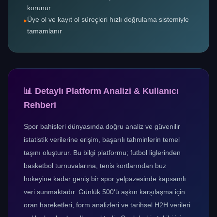
korunur
Üye ol ve kayıt ol süreçleri hızlı doğrulama sistemiyle
tamamlanır
📊 Detaylı Platform Analizi & Kullanıcı
Rehberi
Spor bahisleri dünyasında doğru analiz ve güvenilir
istatistik verilerine erişim, başarılı tahminlerin temel
taşını oluşturur. Bu bilgi platformu; futbol liglerinden
basketbol turnuvalarına, tenis kortlarından buz
hokeyine kadar geniş bir spor yelpazesinde kapsamlı
veri sunmaktadır. Günlük 500'ü aşkın karşılaşma için
oran hareketleri, form analizleri ve tarihsel H2H verileri