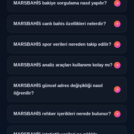
cüzdan dahil çoklu ödeme yöntemi sunulmaktadır.
MARSBAHİS bakiye sorgulama nasıl yapılır?
+
Hesap panelinden bakiye bilgilerinize anlık
ulaşabilirsiniz. Bakiye geçmişi ve işlem detayları da bu
MARSBAHİS canlı bahis özellikleri nelerdir?
+
bölümde görüntülenir.
Canlı bahis bölümünde 40'tan fazla spor dalında anlık
oranlar ve maç içi istatistikler sunulmaktadır. Oran
MARSBAHİS spor verileri nereden takip edilir?
+
güncellemeleri saniyeler içinde yansıtılır.
Spor verileri ve istatistik bölümünden anlık veriler
izlenebilir. Futbol, basketbol ve tenis başta olmak üzere
MARSBAHİS analiz araçları kullanımı kolay mı?
+
tüm dallar kapsanmaktadır.
Analiz araçları sezgisel arayüzüyle kolayca kullanılabilir.
Rehber bölümünde adım adım kullanım kılavuzları
MARSBAHİS güncel adres değişikliği nasıl
+
mevcuttur.
öğrenilir?
Bu bilgi platformunu düzenli takip ederek güncel adres
bilgisine her zaman ulaşabilirsiniz. Bildirim sistemi de
MARSBAHİS rehber içerikleri nerede bulunur?
+
mevcuttur.
Rehber bölümünde tüm kullanım kılavuzları, giriş yap
adımları ve platform özellikleri detaylı şekilde