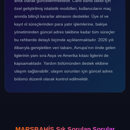
anlık olarak güncellenmektedir. Canlı bahis takibi için
özel geliştirilmiş istatistik modülleri, kullanıcıların maç
anında bilinçli kararlar almasını destekler. Üye ol ve
kayıt ol süreçlerinden para yatır işlemlerine, bakiye
yönetiminden güncel adres takibine kadar tüm süreçler
bu rehberde detaylı biçimde açıklanmaktadır. 2026 yılı
itibarıyla genişletilen veri tabanı, Avrupa'nın önde gelen
liglerinin yanı sıra Asya ve Amerika kıtası liglerini de
kapsamaktadır. Yardım bölümünden destek ekibine
ulaşım sağlanabilir; ulaşım sorunları için güncel adres
bölümü düzenli olarak kontrol edilmelidir.
MARSBAHİS Sık Sorulan Sorular