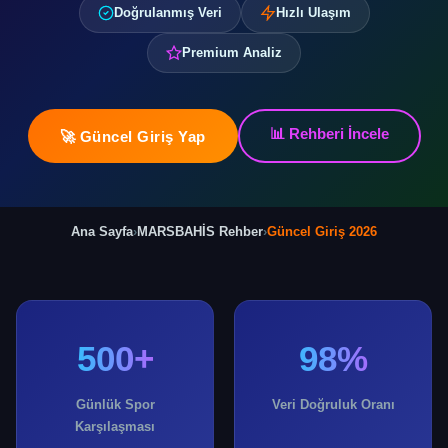
Doğrulanmış Veri
Hızlı Ulaşım
Premium Analiz
📊 Rehberi İncele
🚀 Güncel Giriş Yap
Ana Sayfa
›
MARSBAHİS Rehber
›
Güncel Giriş 2026
500+
98%
Günlük Spor
Veri Doğruluk Oranı
Karşılaşması