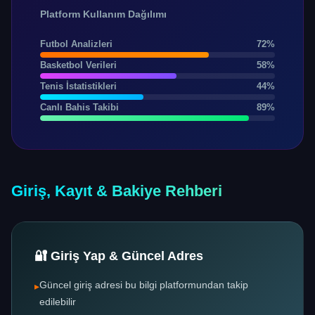
Platform Kullanım Dağılımı
Futbol Analizleri
72%
Basketbol Verileri
58%
Tenis İstatistikleri
44%
Canlı Bahis Takibi
89%
Giriş, Kayıt & Bakiye Rehberi
🔐 Giriş Yap & Güncel Adres
Güncel giriş adresi bu bilgi platformundan takip
edilebilir