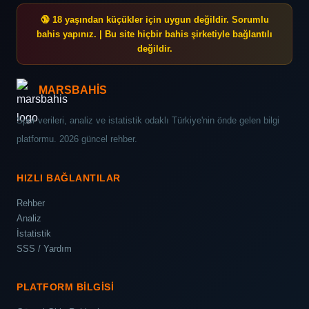
🔞 18 yaşından küçükler için uygun değildir. Sorumlu
bahis yapınız. | Bu site hiçbir bahis şirketiyle bağlantılı
değildir.
MARSBAHİS
Spor verileri, analiz ve istatistik odaklı Türkiye'nin önde gelen bilgi
platformu. 2026 güncel rehber.
HIZLI BAĞLANTILAR
Rehber
Analiz
İstatistik
SSS / Yardım
PLATFORM BILGISI