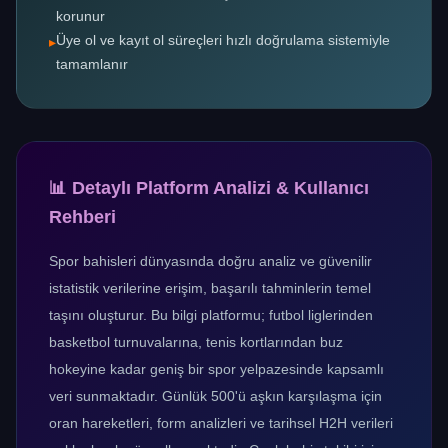
korunur
Üye ol ve kayıt ol süreçleri hızlı doğrulama sistemiyle
tamamlanır
📊 Detaylı Platform Analizi & Kullanıcı
Rehberi
Spor bahisleri dünyasında doğru analiz ve güvenilir
istatistik verilerine erişim, başarılı tahminlerin temel
taşını oluşturur. Bu bilgi platformu; futbol liglerinden
basketbol turnuvalarına, tenis kortlarından buz
hokeyine kadar geniş bir spor yelpazesinde kapsamlı
veri sunmaktadır. Günlük 500'ü aşkın karşılaşma için
oran hareketleri, form analizleri ve tarihsel H2H verileri