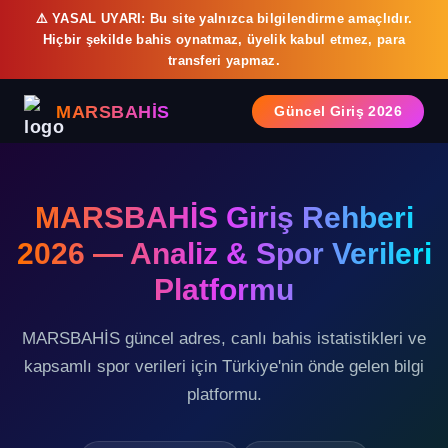
⚠️ YASAL UYARI: Bu site yalnızca bilgilendirme amaçlıdır.
Hiçbir şekilde bahis oynatmaz, üyelik kabul etmez, para
transferi yapmaz.
MARSBAHİS
Güncel Giriş 2026
MARSBAHİS Giriş Rehberi
2026 — Analiz & Spor Verileri
Platformu
MARSBAHİS güncel adres, canlı bahis istatistikleri ve
kapsamlı spor verileri için Türkiye'nin önde gelen bilgi
platformu.