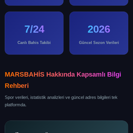
7/24
2026
Canlı Bahis Takibi
Güncel Sezon Verileri
MARSBAHİS Hakkında Kapsamlı Bilgi
Rehberi
Spor verileri, istatistik analizleri ve güncel adres bilgileri tek
platformda.