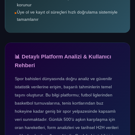
korunur
Üye ol ve kayıt ol süreçleri hızlı doğrulama sistemiyle
tamamlanır
📊 Detaylı Platform Analizi & Kullanıcı
Rehberi
Spor bahisleri dünyasında doğru analiz ve güvenilir
istatistik verilerine erişim, başarılı tahminlerin temel
taşını oluşturur. Bu bilgi platformu; futbol liglerinden
basketbol turnuvalarına, tenis kortlarından buz
hokeyine kadar geniş bir spor yelpazesinde kapsamlı
veri sunmaktadır. Günlük 500'ü aşkın karşılaşma için
oran hareketleri, form analizleri ve tarihsel H2H verileri