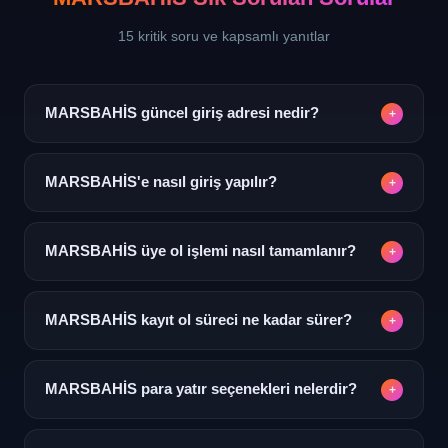
15 kritik soru ve kapsamlı yanıtlar
MARSBAHİS güncel giriş adresi nedir?
+
Güncel adres bilgisine bu bilgi platformu üzerinden anlık
olarak ulaşabilirsiniz. Adres değişikliklerinde yönlendirme
MARSBAHİS'e nasıl giriş yapılır?
+
sistemi otomatik devreye girer.
Güncel adres üzerinden giriş yap butonunu kullanarak
hesabınıza erişebilirsiniz. Doğru URL kullanımı kesintisiz
MARSBAHİS üye ol işlemi nasıl tamamlanır?
+
bağlantı için önemlidir.
Üye ol formunu doldurarak kayıt sürecini
başlatabilirsiniz. Doğrulama adımları tamamlandıktan
MARSBAHİS kayıt ol süreci ne kadar sürer?
+
sonra hesabınız aktif hale gelir.
Kayıt ol işlemi ortalama 2-3 dakika içinde
tamamlanmaktadır. Kimlik doğrulama adımı ek süre
MARSBAHİS para yatır seçenekleri nelerdir?
+
gerektirebilir.
Para yatır işlemleri için banka havalesi, kredi kartı ve e-