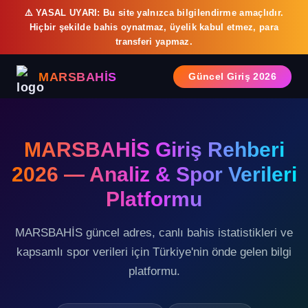
⚠️ YASAL UYARI: Bu site yalnızca bilgilendirme amaçlıdır.
Hiçbir şekilde bahis oynatmaz, üyelik kabul etmez, para
transferi yapmaz.
MARSBAHİS
Güncel Giriş 2026
MARSBAHİS Giriş Rehberi
2026 — Analiz & Spor Verileri
Platformu
MARSBAHİS güncel adres, canlı bahis istatistikleri ve
kapsamlı spor verileri için Türkiye'nin önde gelen bilgi
platformu.