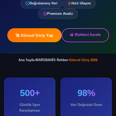
Doğrulanmış Veri
Hızlı Ulaşım
Premium Analiz
📊 Rehberi İncele
🚀 Güncel Giriş Yap
Ana Sayfa
›
MARSBAHİS Rehber
›
Güncel Giriş 2026
500+
98%
Günlük Spor
Veri Doğruluk Oranı
Karşılaşması