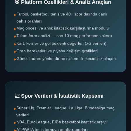
🎯 Platform Özellikleri & Analiz Araçları
Futbol, basketbol, tenis ve 40+ spor dalında canlı
bahis oranları
Maç öncesi ve anlık istatistik karşılaştırma modülü
Takım form analizi — son 10 maç performans skoru
Kart, korner ve gol beklenti değerleri (xG verileri)
Oran hareketleri ve piyasa değişim grafikleri
Güncel adres yönlendirme sistemi ile kesintisiz ulaşım
📈 Spor Verileri & İstatistik Kapsamı
Süper Lig, Premier League, La Liga, Bundesliga maç
verileri
NBA, EuroLeague, FIBA basketbol istatistik arşivi
ATP/WTA tenis turnuva analiz raporları