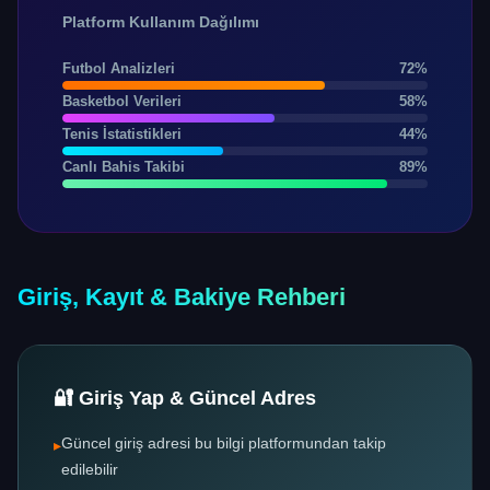
Platform Kullanım Dağılımı
Futbol Analizleri
72%
Basketbol Verileri
58%
Tenis İstatistikleri
44%
Canlı Bahis Takibi
89%
Giriş, Kayıt & Bakiye Rehberi
🔐 Giriş Yap & Güncel Adres
Güncel giriş adresi bu bilgi platformundan takip
edilebilir