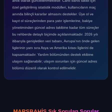
anlık olarak güncellenmektedir. Canlı bahis takibi için
özel geliştirilmiş istatistik modülleri, kullanıcıların maç
anında bilinçli kararlar almasını destekler. Üye ol ve
kayıt ol süreçlerinden para yatır işlemlerine, bakiye
yönetiminden güncel adres takibine kadar tüm süreçler
bu rehberde detaylı biçimde açıklanmaktadır. 2026 yılı
itibarıyla genişletilen veri tabanı, Avrupa'nın önde gelen
liglerinin yanı sıra Asya ve Amerika kıtası liglerini de
kapsamaktadır. Yardım bölümünden destek ekibine
ulaşım sağlanabilir; ulaşım sorunları için güncel adres
bölümü düzenli olarak kontrol edilmelidir.
MARSBAHİS Sık Sorulan Sorular