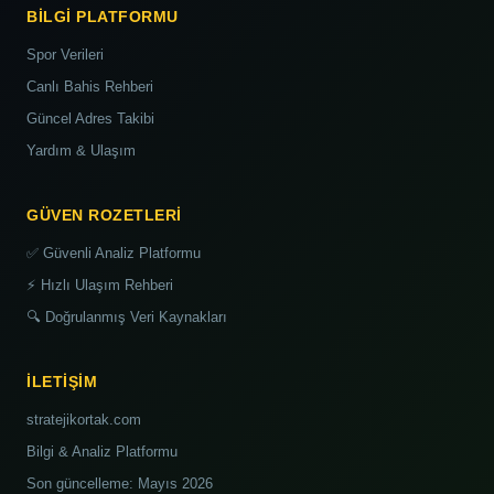
BILGI PLATFORMU
Spor Verileri
Canlı Bahis Rehberi
Güncel Adres Takibi
Yardım & Ulaşım
GÜVEN ROZETLERI
✅ Güvenli Analiz Platformu
⚡ Hızlı Ulaşım Rehberi
🔍 Doğrulanmış Veri Kaynakları
İLETIŞIM
stratejikortak.com
Bilgi & Analiz Platformu
Son güncelleme: Mayıs 2026