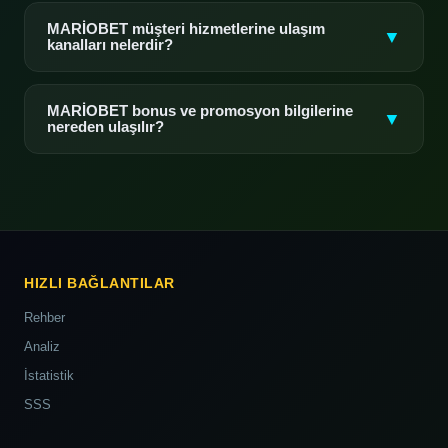
iOS 13 ve üzeri iPhone/iPad modelleri ile Android 8.0 ve
üzeri cihazlarla tam uyumlu çalışmaktadır. APK dosyası
MARİOBET müşteri hizmetlerine ulaşım
▼
kanalları nelerdir?
resmi kanaldan indirilebilmektedir.
7/24 canlı sohbet, e-posta desteği ve Telegram kanalı
üzerinden müşteri hizmetlerine ulaşım
MARİOBET bonus ve promosyon bilgilerine
▼
nereden ulaşılır?
sağlanabilmektedir. Ortalama yanıt süresi canlı
sohbette 2 dakikanın altındadır.
Promosyonlar sekmesinde hoşgeldin bonusu, kayıp
bonusu, yatırım bonusu ve freespin kampanyaları
detaylı çevrim koşullarıyla birlikte listelenmektedir.
Kampanyalar haftalık güncellenmektedir.
HIZLI BAĞLANTILAR
Rehber
Analiz
İstatistik
SSS