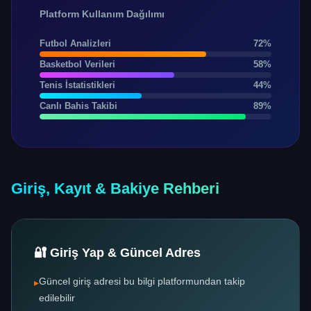
Platform Kullanım Dağılımı
Futbol Analizleri
72%
Basketbol Verileri
58%
Tenis İstatistikleri
44%
Canlı Bahis Takibi
89%
Giriş, Kayıt & Bakiye Rehberi
🔐 Giriş Yap & Güncel Adres
Güncel giriş adresi bu bilgi platformundan takip
edilebilir