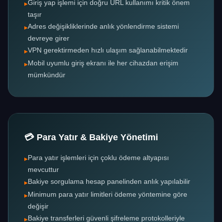
Giriş yap işlemi için doğru URL kullanımı kritik önem
taşır
Adres değişikliklerinde anlık yönlendirme sistemi
devreye girer
VPN gerektirmeden hızlı ulaşım sağlanabilmektedir
Mobil uyumlu giriş ekranı ile her cihazdan erişim
mümkündür
💳 Para Yatır & Bakiye Yönetimi
Para yatır işlemleri için çoklu ödeme altyapısı
mevcuttur
Bakiye sorgulama hesap panelinden anlık yapılabilir
Minimum para yatır limitleri ödeme yöntemine göre
değişir
Bakiye transferleri güvenli şifreleme protokolleriyle