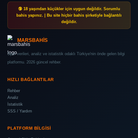
🔞 18 yaşından küçükler için uygun değildir. Sorumlu
bahis yapınız. | Bu site hiçbir bahis şirketiyle bağlantılı
değildir.
MARSBAHİS
Spor verileri, analiz ve istatistik odaklı Türkiye'nin önde gelen bilgi
platformu. 2026 güncel rehber.
HIZLI BAĞLANTILAR
Rehber
Analiz
İstatistik
SSS / Yardım
PLATFORM BILGISI