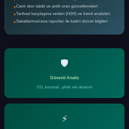
Canlı skor takibi ve anlık oran güncellemeleri
Tarihsel karşılaşma verileri (H2H) ve trend analizleri
Sakatlanma/ceza raporları ile kadro durum bilgileri
🛡️
Güvenli Analiz
SSL korumalı, şifreli veri aktarımı
⚡