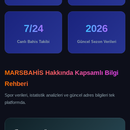
7/24
2026
Canlı Bahis Takibi
Güncel Sezon Verileri
MARSBAHİS Hakkında Kapsamlı Bilgi
Rehberi
Spor verileri, istatistik analizleri ve güncel adres bilgileri tek
platformda.