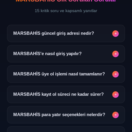
15 kritik soru ve kapsamlı yanıtlar
MARSBAHİS güncel giriş adresi nedir?
+
Güncel adres bilgisine bu bilgi platformu üzerinden anlık
olarak ulaşabilirsiniz. Adres değişikliklerinde yönlendirme
MARSBAHİS'e nasıl giriş yapılır?
+
sistemi otomatik devreye girer.
Güncel adres üzerinden giriş yap butonunu kullanarak
hesabınıza erişebilirsiniz. Doğru URL kullanımı kesintisiz
MARSBAHİS üye ol işlemi nasıl tamamlanır?
+
bağlantı için önemlidir.
Üye ol formunu doldurarak kayıt sürecini
başlatabilirsiniz. Doğrulama adımları tamamlandıktan
MARSBAHİS kayıt ol süreci ne kadar sürer?
+
sonra hesabınız aktif hale gelir.
Kayıt ol işlemi ortalama 2-3 dakika içinde
tamamlanmaktadır. Kimlik doğrulama adımı ek süre
MARSBAHİS para yatır seçenekleri nelerdir?
+
gerektirebilir.
Para yatır işlemleri için banka havalesi, kredi kartı ve e-