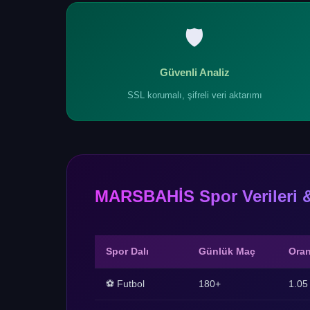
🛡️
Güvenli Analiz
SSL korumalı, şifreli veri aktarımı
MARSBAHİS Spor Verileri & 
Spor Dalı
Günlük Maç
Oran
⚽ Futbol
180+
1.05