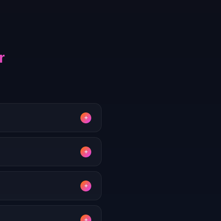
r
+
de yönlendirme sistemi
+
kesintisiz bağlantı için
+
hesabınız aktif hale gelir.
+