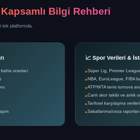
apsamlı Bilgi Rehberi
ri tek platformda.
rı
📈 Spor Verileri & İs
 bahis oranları
Süper Lig, Premier League,
ü
NBA, EuroLeague, FIBA bask
oru
ATP/WTA tenis turnuva anal
Canlı skor takibi ve anlık 
Tarihsel karşılaşma veriler
laşım
Sakatlanma/ceza raporları 