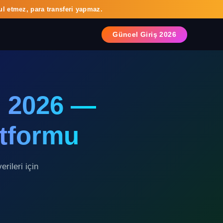
ul etmez, para transferi yapmaz.
Güncel Giriş 2026
 2026 —
atformu
rileri için