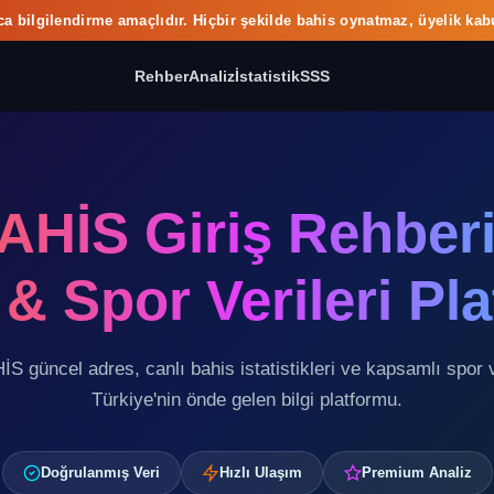
a bilgilendirme amaçlıdır. Hiçbir şekilde bahis oynatmaz, üyelik kab
Rehber
Analiz
İstatistik
SSS
HİS Giriş Rehberi
 & Spor Verileri Pl
güncel adres, canlı bahis istatistikleri ve kapsamlı spor ve
Türkiye'nin önde gelen bilgi platformu.
Doğrulanmış Veri
Hızlı Ulaşım
Premium Analiz