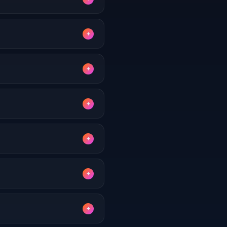
ebilir.
+
tadır.
+
ölümde görüntülenir.
+
 Oran güncellemeleri saniyeler
+
üzere tüm dallar
+
vuzları mevcuttur.
+