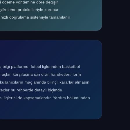
ri ödeme yöntemine göre değişir
 şifreleme protokolleriyle korunur
i hızlı doğrulama sistemiyle tamamlanır
u bilgi platformu; futbol liglerinden basketbol
 aşkın karşılaşma için oran hareketleri, form
, kullanıcıların maç anında bilinçli kararlar almasını
üreçler bu rehberde detaylı biçimde
ıtası liglerini de kapsamaktadır. Yardım bölümünden