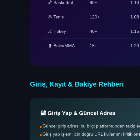
🏀 Basketbol
90+
1.10
🎾 Tenis
120+
1.08
🏒 Hokey
40+
1.15
🥊 Boks/MMA
15+
1.20
Giriş, Kayıt & Bakiye Rehberi
🔐 Giriş Yap & Güncel Adres
Güncel giriş adresi bu bilgi platformundan takip edi
Giriş yap işlemi için doğru URL kullanımı kritik ön