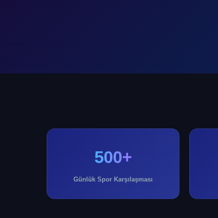
500+
Günlük Spor Karşılaşması