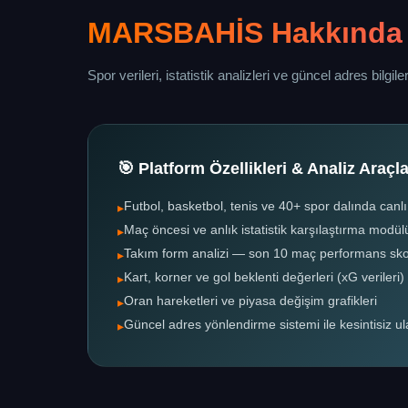
MARSBAHİS Hakkında K
Spor verileri, istatistik analizleri ve güncel adres bilgile
🎯 Platform Özellikleri & Analiz Araçla
Futbol, basketbol, tenis ve 40+ spor dalında canlı
Maç öncesi ve anlık istatistik karşılaştırma modül
Takım form analizi — son 10 maç performans sk
Kart, korner ve gol beklenti değerleri (xG verileri)
Oran hareketleri ve piyasa değişim grafikleri
Güncel adres yönlendirme sistemi ile kesintisiz u