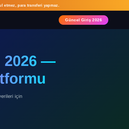
ul etmez, para transferi yapmaz.
Güncel Giriş 2026
 2026 —
atformu
rileri için