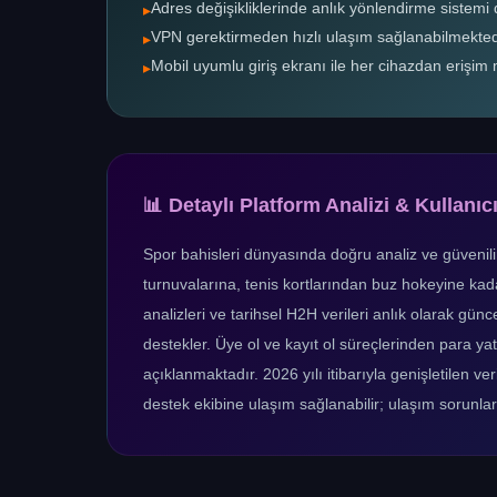
Adres değişikliklerinde anlık yönlendirme sistemi 
VPN gerektirmeden hızlı ulaşım sağlanabilmekted
Mobil uyumlu giriş ekranı ile her cihazdan eriş
📊 Detaylı Platform Analizi & Kullanıc
Spor bahisleri dünyasında doğru analiz ve güvenilir i
turnuvalarına, tenis kortlarından buz hokeyine kad
analizleri ve tarihsel H2H verileri anlık olarak günce
destekler. Üye ol ve kayıt ol süreçlerinden para y
açıklanmaktadır. 2026 yılı itibarıyla genişletilen 
destek ekibine ulaşım sağlanabilir; ulaşım sorunlar