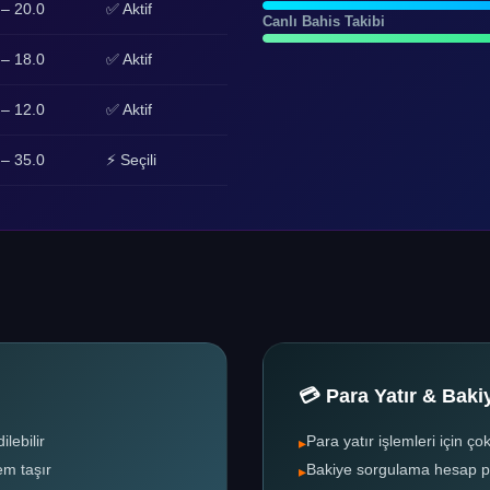
 – 20.0
✅ Aktif
Canlı Bahis Takibi
 – 18.0
✅ Aktif
 – 12.0
✅ Aktif
 – 35.0
⚡ Seçili
💳 Para Yatır & Baki
lebilir
Para yatır işlemleri için ç
em taşır
Bakiye sorgulama hesap pan