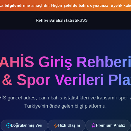
a bilgilendirme amaçlıdır. Hiçbir şekilde bahis oynatmaz, üyelik kab
Rehber
Analiz
İstatistik
SSS
HİS Giriş Rehberi
 & Spor Verileri Pl
güncel adres, canlı bahis istatistikleri ve kapsamlı spor ve
Türkiye'nin önde gelen bilgi platformu.
Doğrulanmış Veri
Hızlı Ulaşım
Premium Analiz