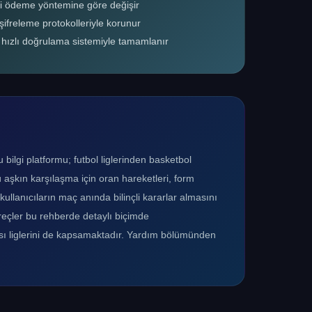
ri ödeme yöntemine göre değişir
 şifreleme protokolleriyle korunur
i hızlı doğrulama sistemiyle tamamlanır
u bilgi platformu; futbol liglerinden basketbol
 aşkın karşılaşma için oran hareketleri, form
, kullanıcıların maç anında bilinçli kararlar almasını
üreçler bu rehberde detaylı biçimde
ıtası liglerini de kapsamaktadır. Yardım bölümünden