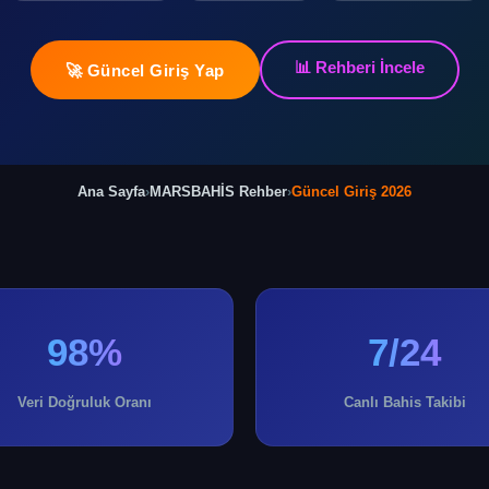
📊 Rehberi İncele
🚀 Güncel Giriş Yap
Ana Sayfa
›
MARSBAHİS Rehber
›
Güncel Giriş 2026
98%
7/24
Veri Doğruluk Oranı
Canlı Bahis Takibi