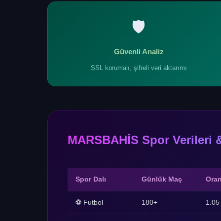
🛡️
Güvenli Analiz
SSL korumalı, şifreli veri aktarımı
MARSBAHİS Spor Verileri & 
Spor Dalı
Günlük Maç
Oran
⚽ Futbol
180+
1.05