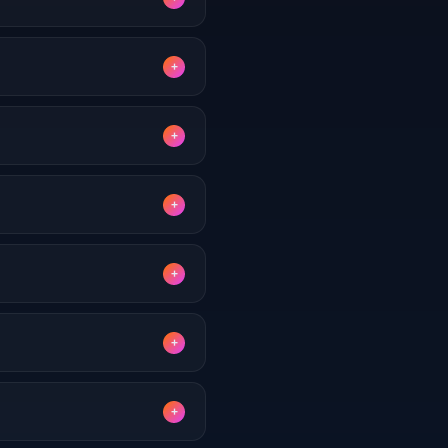
ebilir.
+
tadır.
+
ölümde görüntülenir.
+
 Oran güncellemeleri saniyeler
+
üzere tüm dallar
+
vuzları mevcuttur.
+