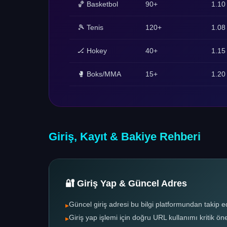
🏀 Basketbol
90+
1.10
🎾 Tenis
120+
1.08
🏒 Hokey
40+
1.15
🥊 Boks/MMA
15+
1.20
Giriş, Kayıt & Bakiye Rehberi
🔐 Giriş Yap & Güncel Adres
Güncel giriş adresi bu bilgi platformundan takip edi
Giriş yap işlemi için doğru URL kullanımı kritik ön