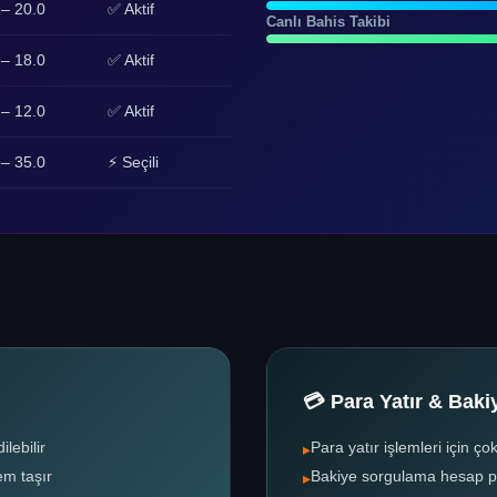
 – 20.0
✅ Aktif
Canlı Bahis Takibi
 – 18.0
✅ Aktif
 – 12.0
✅ Aktif
 – 35.0
⚡ Seçili
💳 Para Yatır & Baki
lebilir
Para yatır işlemleri için ç
em taşır
Bakiye sorgulama hesap pan