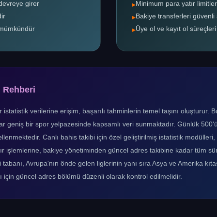
devreye girer
Minimum para yatır limitle
ir
Bakiye transferleri güvenli
im mümkündür
Üye ol ve kayıt ol süreçler
ı Rehberi
statistik verilerine erişim, başarılı tahminlerin temel taşını oluşturur. B
ar geniş bir spor yelpazesinde kapsamlı veri sunmaktadır. Günlük 500'ü
llenmektedir. Canlı bahis takibi için özel geliştirilmiş istatistik modülleri
atır işlemlerine, bakiye yönetiminden güncel adres takibine kadar tüm s
veri tabanı, Avrupa'nın önde gelen liglerinin yanı sıra Asya ve Amerika k
ı için güncel adres bölümü düzenli olarak kontrol edilmelidir.