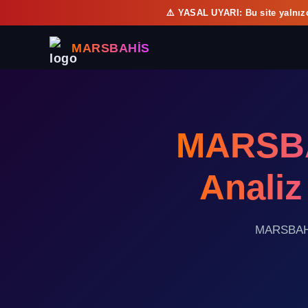
⚠️ YASAL UYARI: Bu site yalnızc
MARSBAHİS
MARSBA
Analiz
MARSBAHİS 