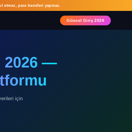
ul etmez, para transferi yapmaz.
Güncel Giriş 2026
 2026 —
atformu
rileri için