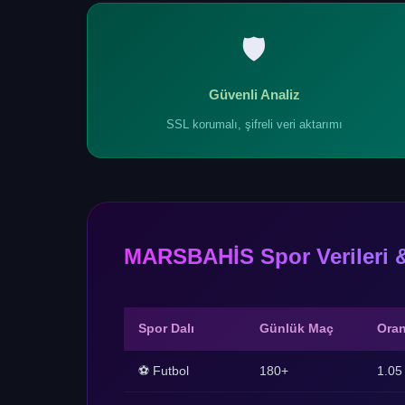
🛡️
Güvenli Analiz
SSL korumalı, şifreli veri aktarımı
MARSBAHİS Spor Verileri & 
Spor Dalı
Günlük Maç
Oran
⚽ Futbol
180+
1.05