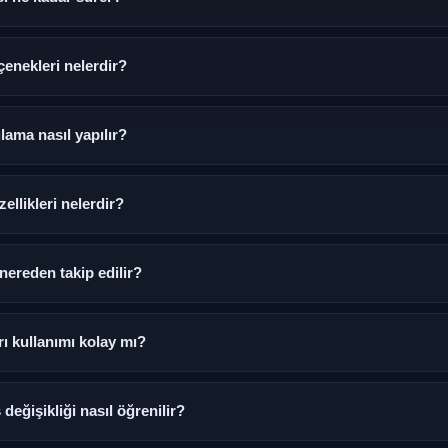
dakika içinde tamamlanmaktadır. Kimlik doğrulama adımı ek süre gerektir
enekleri nelerdir?
ka havalesi, kredi kartı ve e-cüzdan dahil çoklu ödeme yöntemi sunulmak
ma nasıl yapılır?
lerinize anlık ulaşabilirsiniz. Bakiye geçmişi ve işlem detayları da bu b
llikleri nelerdir?
fazla spor dalında anlık oranlar ve maç içi istatistikler sunulmaktadır.
ereden takip edilir?
lümünden anlık veriler izlenebilir. Futbol, basketbol ve tenis başta olmak 
 kullanımı kolay mı?
üzüyle kolayca kullanılabilir. Rehber bölümünde adım adım kullanım kıla
ğişikliği nasıl öğrenilir?