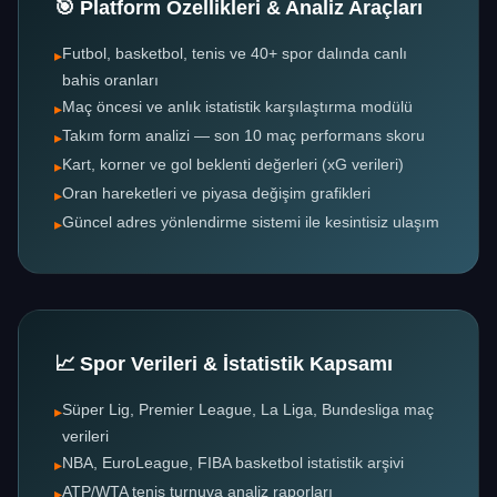
🎯 Platform Özellikleri & Analiz Araçları
Futbol, basketbol, tenis ve 40+ spor dalında canlı
bahis oranları
Maç öncesi ve anlık istatistik karşılaştırma modülü
Takım form analizi — son 10 maç performans skoru
Kart, korner ve gol beklenti değerleri (xG verileri)
Oran hareketleri ve piyasa değişim grafikleri
Güncel adres yönlendirme sistemi ile kesintisiz ulaşım
📈 Spor Verileri & İstatistik Kapsamı
Süper Lig, Premier League, La Liga, Bundesliga maç
verileri
NBA, EuroLeague, FIBA basketbol istatistik arşivi
ATP/WTA tenis turnuva analiz raporları