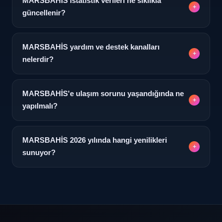
MARSBAHİS istatistik verileri ne sıklıkla
+
açıklanmaktadır.
güncellenir?
İstatistik verileri anlık güncellenmektedir. Doğrulanmış
veri kaynakları kullanılarak yüksek doğruluk oranı
MARSBAHİS yardım ve destek kanalları
+
sağlanmaktadır.
nelerdir?
Yardım bölümünden canlı destek, e-posta ve SSS
kanallarına ulaşım sağlanabilmektedir. 7/24 destek
MARSBAHİS'e ulaşım sorunu yaşandığında ne
+
hizmeti mevcuttur.
yapılmalı?
Ulaşım sorunu yaşandığında öncelikle güncel adres
bölümü kontrol edilmeli, ardından yardım kanallarına
MARSBAHİS 2026 yılında hangi yenilikleri
+
başvurulmalıdır.
sunuyor?
2026 yılında geliştirilmiş analiz araçları, genişletilmiş
spor verileri ve yenilenen canlı bahis arayüzü kullanıcı
deneyimini üst seviyeye taşımaktadır.