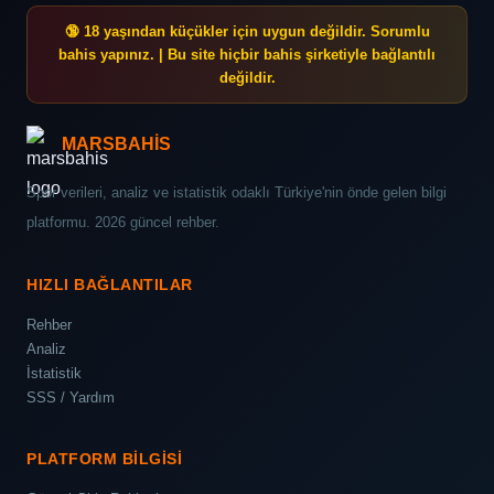
🔞 18 yaşından küçükler için uygun değildir. Sorumlu
bahis yapınız. | Bu site hiçbir bahis şirketiyle bağlantılı
değildir.
MARSBAHİS
Spor verileri, analiz ve istatistik odaklı Türkiye'nin önde gelen bilgi
platformu. 2026 güncel rehber.
HIZLI BAĞLANTILAR
Rehber
Analiz
İstatistik
SSS / Yardım
PLATFORM BILGISI