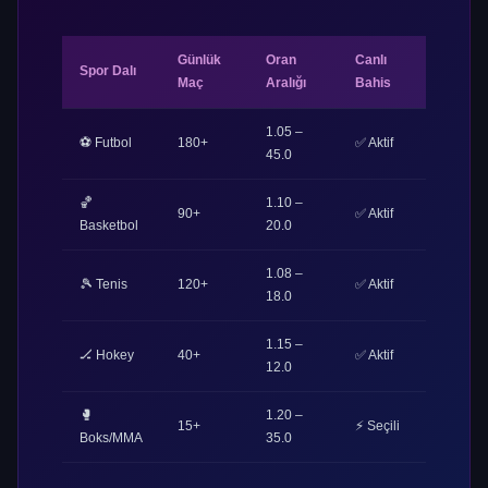
Günlük
Oran
Canlı
Spor Dalı
Maç
Aralığı
Bahis
1.05 –
⚽ Futbol
180+
✅ Aktif
45.0
🏀
1.10 –
90+
✅ Aktif
Basketbol
20.0
1.08 –
🎾 Tenis
120+
✅ Aktif
18.0
1.15 –
🏒 Hokey
40+
✅ Aktif
12.0
🥊
1.20 –
15+
⚡ Seçili
Boks/MMA
35.0