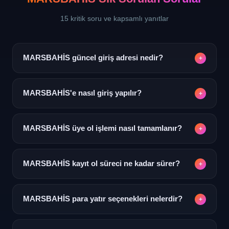
15 kritik soru ve kapsamlı yanıtlar
MARSBAHİS güncel giriş adresi nedir?
+
Güncel adres bilgisine bu bilgi platformu üzerinden anlık
olarak ulaşabilirsiniz. Adres değişikliklerinde yönlendirme
MARSBAHİS'e nasıl giriş yapılır?
+
sistemi otomatik devreye girer.
Güncel adres üzerinden giriş yap butonunu kullanarak
hesabınıza erişebilirsiniz. Doğru URL kullanımı kesintisiz
MARSBAHİS üye ol işlemi nasıl tamamlanır?
+
bağlantı için önemlidir.
Üye ol formunu doldurarak kayıt sürecini
başlatabilirsiniz. Doğrulama adımları tamamlandıktan
MARSBAHİS kayıt ol süreci ne kadar sürer?
+
sonra hesabınız aktif hale gelir.
Kayıt ol işlemi ortalama 2-3 dakika içinde
tamamlanmaktadır. Kimlik doğrulama adımı ek süre
MARSBAHİS para yatır seçenekleri nelerdir?
+
gerektirebilir.
Para yatır işlemleri için banka havalesi, kredi kartı ve e-