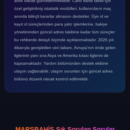
anlık olarak güncellenmektedir. Canlı bahis takibi için
özel geliştirilmiş istatistik modülleri, kullanıcıların maç
anında bilinçli kararlar almasını destekler. Üye ol ve
kayıt ol süreçlerinden para yatır işlemlerine, bakiye
yönetiminden güncel adres takibine kadar tüm süreçler
bu rehberde detaylı biçimde açıklanmaktadır. 2026 yılı
itibarıyla genişletilen veri tabanı, Avrupa'nın önde gelen
liglerinin yanı sıra Asya ve Amerika kıtası liglerini de
kapsamaktadır. Yardım bölümünden destek ekibine
ulaşım sağlanabilir; ulaşım sorunları için güncel adres
bölümü düzenli olarak kontrol edilmelidir.
MARSBAHİS Sık Sorulan Sorular