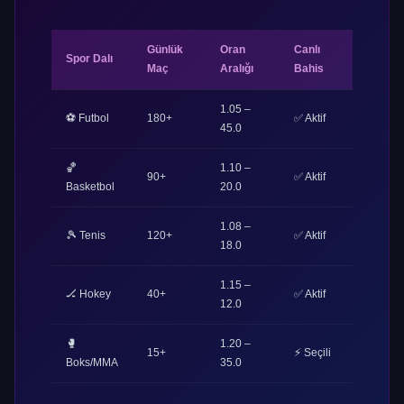
Günlük
Oran
Canlı
Spor Dalı
Maç
Aralığı
Bahis
1.05 –
⚽ Futbol
180+
✅ Aktif
45.0
🏀
1.10 –
90+
✅ Aktif
Basketbol
20.0
1.08 –
🎾 Tenis
120+
✅ Aktif
18.0
1.15 –
🏒 Hokey
40+
✅ Aktif
12.0
🥊
1.20 –
15+
⚡ Seçili
Boks/MMA
35.0