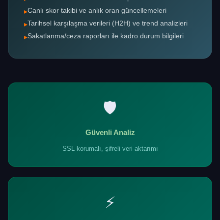
Canlı skor takibi ve anlık oran güncellemeleri
Tarihsel karşılaşma verileri (H2H) ve trend analizleri
Sakatlanma/ceza raporları ile kadro durum bilgileri
🛡️
Güvenli Analiz
SSL korumalı, şifreli veri aktarımı
⚡