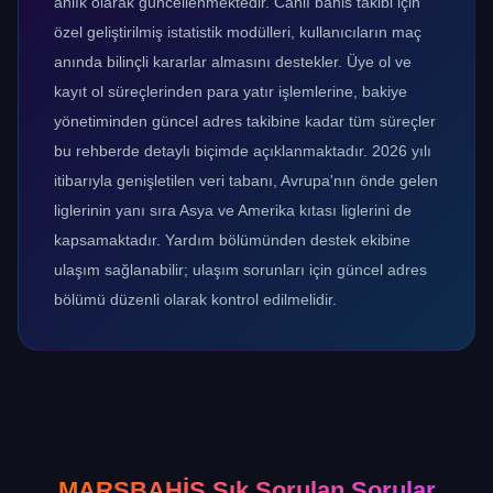
anlık olarak güncellenmektedir. Canlı bahis takibi için
özel geliştirilmiş istatistik modülleri, kullanıcıların maç
anında bilinçli kararlar almasını destekler. Üye ol ve
kayıt ol süreçlerinden para yatır işlemlerine, bakiye
yönetiminden güncel adres takibine kadar tüm süreçler
bu rehberde detaylı biçimde açıklanmaktadır. 2026 yılı
itibarıyla genişletilen veri tabanı, Avrupa'nın önde gelen
liglerinin yanı sıra Asya ve Amerika kıtası liglerini de
kapsamaktadır. Yardım bölümünden destek ekibine
ulaşım sağlanabilir; ulaşım sorunları için güncel adres
bölümü düzenli olarak kontrol edilmelidir.
MARSBAHİS Sık Sorulan Sorular