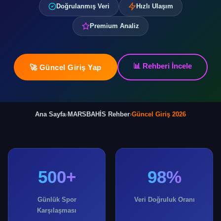
Doğrulanmış Veri
Hızlı Ulaşım
Premium Analiz
📊 Rehberi İncele
🚀 Güncel Giriş Yap
Ana Sayfa
›
MARSBAHİS Rehber
›
Güncel Giriş 2026
500+
98%
Günlük Spor
Veri Doğruluk Oranı
Karşılaşması