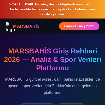
⚠️ YASAL UYARI: Bu site yalnızca bilgilendirme amaçlıdır.
Hiçbir şekilde bahis oynatmaz, üyelik kabul etmez, para
transferi yapmaz.
MARSBAHİS
Güncel Giriş 2026
MARSBAHİS Giriş Rehberi
2026 — Analiz & Spor Verileri
Platformu
MARSBAHİS güncel adres, canlı bahis istatistikleri ve
kapsamlı spor verileri için Türkiye'nin önde gelen bilgi
platformu.