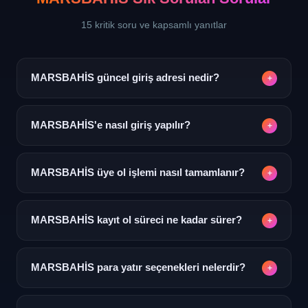
15 kritik soru ve kapsamlı yanıtlar
MARSBAHİS güncel giriş adresi nedir?
+
Güncel adres bilgisine bu bilgi platformu üzerinden anlık
olarak ulaşabilirsiniz. Adres değişikliklerinde yönlendirme
MARSBAHİS'e nasıl giriş yapılır?
+
sistemi otomatik devreye girer.
Güncel adres üzerinden giriş yap butonunu kullanarak
hesabınıza erişebilirsiniz. Doğru URL kullanımı kesintisiz
MARSBAHİS üye ol işlemi nasıl tamamlanır?
+
bağlantı için önemlidir.
Üye ol formunu doldurarak kayıt sürecini
başlatabilirsiniz. Doğrulama adımları tamamlandıktan
MARSBAHİS kayıt ol süreci ne kadar sürer?
+
sonra hesabınız aktif hale gelir.
Kayıt ol işlemi ortalama 2-3 dakika içinde
tamamlanmaktadır. Kimlik doğrulama adımı ek süre
MARSBAHİS para yatır seçenekleri nelerdir?
+
gerektirebilir.
Para yatır işlemleri için banka havalesi, kredi kartı ve e-