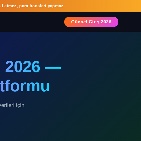
ul etmez, para transferi yapmaz.
Güncel Giriş 2026
 2026 —
atformu
rileri için