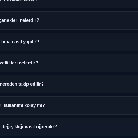
dakika içinde tamamlanmaktadır. Kimlik doğrulama adımı ek süre gerektir
enekleri nelerdir?
ka havalesi, kredi kartı ve e-cüzdan dahil çoklu ödeme yöntemi sunulmak
ma nasıl yapılır?
lerinize anlık ulaşabilirsiniz. Bakiye geçmişi ve işlem detayları da bu b
llikleri nelerdir?
fazla spor dalında anlık oranlar ve maç içi istatistikler sunulmaktadır.
ereden takip edilir?
lümünden anlık veriler izlenebilir. Futbol, basketbol ve tenis başta olmak 
 kullanımı kolay mı?
üzüyle kolayca kullanılabilir. Rehber bölümünde adım adım kullanım kıla
ğişikliği nasıl öğrenilir?