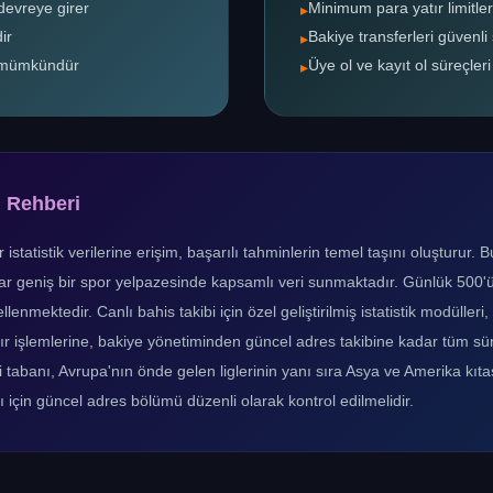
devreye girer
Minimum para yatır limitle
ir
Bakiye transferleri güvenli
im mümkündür
Üye ol ve kayıt ol süreçler
ı Rehberi
statistik verilerine erişim, başarılı tahminlerin temel taşını oluşturur. B
ar geniş bir spor yelpazesinde kapsamlı veri sunmaktadır. Günlük 500'ü
llenmektedir. Canlı bahis takibi için özel geliştirilmiş istatistik modülleri
atır işlemlerine, bakiye yönetiminden güncel adres takibine kadar tüm s
veri tabanı, Avrupa'nın önde gelen liglerinin yanı sıra Asya ve Amerika k
ı için güncel adres bölümü düzenli olarak kontrol edilmelidir.