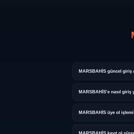
MARSBAHİS güncel giriş a
Güncel adres bilgisine bu bilg
otomatik devreye girer.
MARSBAHİS'e nasıl giriş y
Güncel adres üzerinden giriş 
önemlidir.
MARSBAHİS üye ol işlemi 
Üye ol formunu doldurarak kay
MARSBAHİS kayıt ol sürec