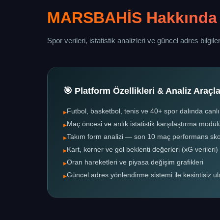
MARSBAHİS Hakkında K
Spor verileri, istatistik analizleri ve güncel adres bilgile
🎯 Platform Özellikleri & Analiz Araçla
Futbol, basketbol, tenis ve 40+ spor dalında canlı
Maç öncesi ve anlık istatistik karşılaştırma modül
Takım form analizi — son 10 maç performans sk
Kart, korner ve gol beklenti değerleri (xG verileri)
Oran hareketleri ve piyasa değişim grafikleri
Güncel adres yönlendirme sistemi ile kesintisiz u