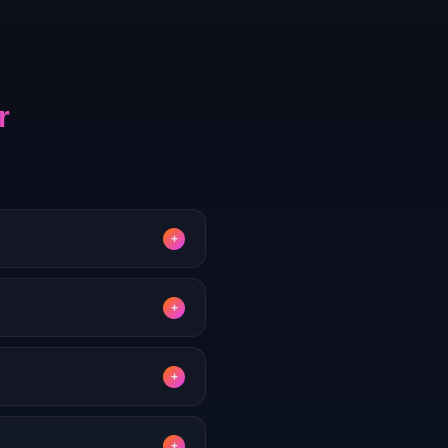
r
+
de yönlendirme sistemi
+
kesintisiz bağlantı için
+
hesabınız aktif hale gelir.
+