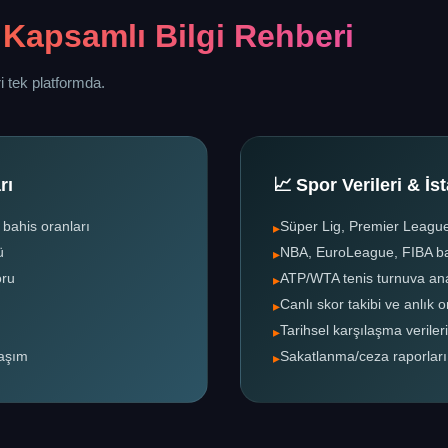
apsamlı Bilgi Rehberi
ri tek platformda.
rı
📈 Spor Verileri & İs
 bahis oranları
Süper Lig, Premier League,
ü
NBA, EuroLeague, FIBA bask
oru
ATP/WTA tenis turnuva anal
Canlı skor takibi ve anlık 
Tarihsel karşılaşma veriler
laşım
Sakatlanma/ceza raporları 