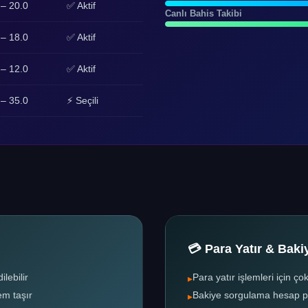
 – 20.0
✅ Aktif
Canlı Bahis Takibi
 – 18.0
✅ Aktif
 – 12.0
✅ Aktif
 – 35.0
⚡ Seçili
💳 Para Yatır & Baki
lebilir
Para yatır işlemleri için ç
em taşır
Bakiye sorgulama hesap pan