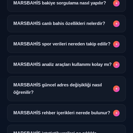
cüzdan dahil çoklu ödeme yöntemi sunulmaktadır.
MARSBAHİS bakiye sorgulama nasıl yapılır?
+
Hesap panelinden bakiye bilgilerinize anlık
ulaşabilirsiniz. Bakiye geçmişi ve işlem detayları da bu
MARSBAHİS canlı bahis özellikleri nelerdir?
+
bölümde görüntülenir.
Canlı bahis bölümünde 40'tan fazla spor dalında anlık
oranlar ve maç içi istatistikler sunulmaktadır. Oran
MARSBAHİS spor verileri nereden takip edilir?
+
güncellemeleri saniyeler içinde yansıtılır.
Spor verileri ve istatistik bölümünden anlık veriler
izlenebilir. Futbol, basketbol ve tenis başta olmak üzere
MARSBAHİS analiz araçları kullanımı kolay mı?
+
tüm dallar kapsanmaktadır.
Analiz araçları sezgisel arayüzüyle kolayca kullanılabilir.
Rehber bölümünde adım adım kullanım kılavuzları
MARSBAHİS güncel adres değişikliği nasıl
+
mevcuttur.
öğrenilir?
Bu bilgi platformunu düzenli takip ederek güncel adres
bilgisine her zaman ulaşabilirsiniz. Bildirim sistemi de
MARSBAHİS rehber içerikleri nerede bulunur?
+
mevcuttur.
Rehber bölümünde tüm kullanım kılavuzları, giriş yap
adımları ve platform özellikleri detaylı şekilde