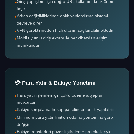
Giriş yap işlemi için doğru URL kullanımı kritik önem
taşır
Adres değişikliklerinde anlık yönlendirme sistemi
devreye girer
VPN gerektirmeden hızlı ulaşım sağlanabilmektedir
Mobil uyumlu giriş ekranı ile her cihazdan erişim
mümkündür
💳 Para Yatır & Bakiye Yönetimi
Para yatır işlemleri için çoklu ödeme altyapısı
mevcuttur
Bakiye sorgulama hesap panelinden anlık yapılabilir
Minimum para yatır limitleri ödeme yöntemine göre
değişir
Bakiye transferleri güvenli şifreleme protokolleriyle