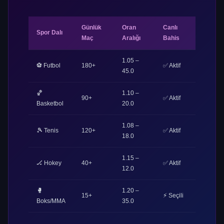
Günlük
Oran
Canlı
Spor Dalı
Maç
Aralığı
Bahis
1.05 –
⚽ Futbol
180+
✅ Aktif
45.0
🏀
1.10 –
90+
✅ Aktif
Basketbol
20.0
1.08 –
🎾 Tenis
120+
✅ Aktif
18.0
1.15 –
🏒 Hokey
40+
✅ Aktif
12.0
🥊
1.20 –
15+
⚡ Seçili
Boks/MMA
35.0