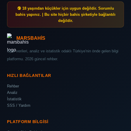
🔞 18 yaşından küçükler için uygun değildir. Sorumlu
bahis yapınız. | Bu site hiçbir bahis şirketiyle bağlantılı
değildir.
MARSBAHİS
Spor verileri, analiz ve istatistik odaklı Türkiye'nin önde gelen bilgi
platformu. 2026 güncel rehber.
HIZLI BAĞLANTILAR
Rehber
Analiz
İstatistik
SSS / Yardım
PLATFORM BILGISI