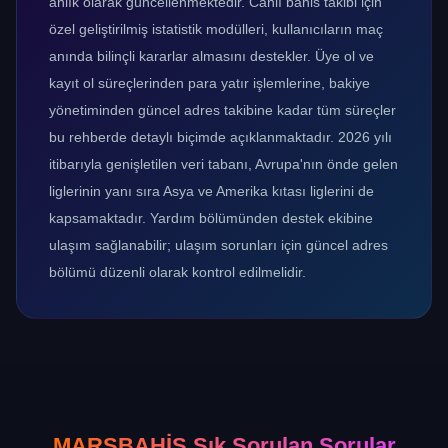
anlık olarak güncellenmektedir. Canlı bahis takibi için
özel geliştirilmiş istatistik modülleri, kullanıcıların maç
anında bilinçli kararlar almasını destekler. Üye ol ve
kayıt ol süreçlerinden para yatır işlemlerine, bakiye
yönetiminden güncel adres takibine kadar tüm süreçler
bu rehberde detaylı biçimde açıklanmaktadır. 2026 yılı
itibarıyla genişletilen veri tabanı, Avrupa'nın önde gelen
liglerinin yanı sıra Asya ve Amerika kıtası liglerini de
kapsamaktadır. Yardım bölümünden destek ekibine
ulaşım sağlanabilir; ulaşım sorunları için güncel adres
bölümü düzenli olarak kontrol edilmelidir.
MARSBAHİS Sık Sorulan Sorular