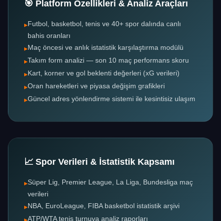
🎯 Platform Özellikleri & Analiz Araçları
Futbol, basketbol, tenis ve 40+ spor dalında canlı
bahis oranları
Maç öncesi ve anlık istatistik karşılaştırma modülü
Takım form analizi — son 10 maç performans skoru
Kart, korner ve gol beklenti değerleri (xG verileri)
Oran hareketleri ve piyasa değişim grafikleri
Güncel adres yönlendirme sistemi ile kesintisiz ulaşım
📈 Spor Verileri & İstatistik Kapsamı
Süper Lig, Premier League, La Liga, Bundesliga maç
verileri
NBA, EuroLeague, FIBA basketbol istatistik arşivi
ATP/WTA tenis turnuva analiz raporları