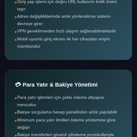
Giriş yap işlemi için doğru URL kullanımı kritik önem
taşır
Adres değişikliklerinde anlık yönlendirme sistemi
devreye girer
VPN gerektirmeden hızlı ulaşım sağlanabilmektedir
Mobil uyumlu giriş ekranı ile her cihazdan erişim
mümkündür
💳 Para Yatır & Bakiye Yönetimi
Para yatır işlemleri için çoklu ödeme altyapısı
mevcuttur
Bakiye sorgulama hesap panelinden anlık yapılabilir
Minimum para yatır limitleri ödeme yöntemine göre
değişir
Bakiye transferleri güvenli şifreleme protokolleriyle