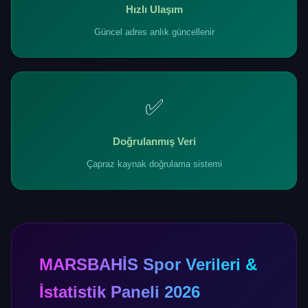
Hızlı Ulaşım
Güncel adres anlık güncellenir
✅
Doğrulanmış Veri
Çapraz kaynak doğrulama sistemi
MARSBAHİS Spor Verileri &
İstatistik Paneli 2026