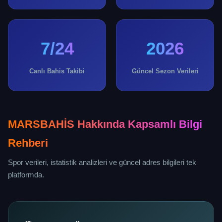
7/24
2026
Canlı Bahis Takibi
Güncel Sezon Verileri
MARSBAHİS Hakkında Kapsamlı Bilgi
Rehberi
Spor verileri, istatistik analizleri ve güncel adres bilgileri tek
platformda.