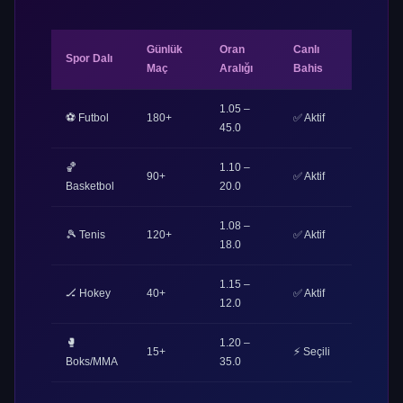
Günlük
Oran
Canlı
Spor Dalı
Maç
Aralığı
Bahis
1.05 –
⚽ Futbol
180+
✅ Aktif
45.0
🏀
1.10 –
90+
✅ Aktif
Basketbol
20.0
1.08 –
🎾 Tenis
120+
✅ Aktif
18.0
1.15 –
🏒 Hokey
40+
✅ Aktif
12.0
🥊
1.20 –
15+
⚡ Seçili
Boks/MMA
35.0