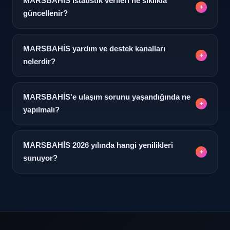
MARSBAHİS istatistik verileri ne sıklıkla
+
açıklanmaktadır.
güncellenir?
İstatistik verileri anlık güncellenmektedir. Doğrulanmış
veri kaynakları kullanılarak yüksek doğruluk oranı
MARSBAHİS yardım ve destek kanalları
+
sağlanmaktadır.
nelerdir?
Yardım bölümünden canlı destek, e-posta ve SSS
kanallarına ulaşım sağlanabilmektedir. 7/24 destek
MARSBAHİS'e ulaşım sorunu yaşandığında ne
+
hizmeti mevcuttur.
yapılmalı?
Ulaşım sorunu yaşandığında öncelikle güncel adres
bölümü kontrol edilmeli, ardından yardım kanallarına
MARSBAHİS 2026 yılında hangi yenilikleri
+
başvurulmalıdır.
sunuyor?
2026 yılında geliştirilmiş analiz araçları, genişletilmiş
spor verileri ve yenilenen canlı bahis arayüzü kullanıcı
deneyimini üst seviyeye taşımaktadır.