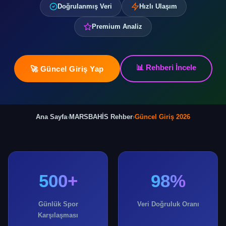
Doğrulanmış Veri
Hızlı Ulaşım
Premium Analiz
📊 Rehberi İncele
🚀 Güncel Giriş Yap
Ana Sayfa
›
MARSBAHİS Rehber
›
Güncel Giriş 2026
500+
98%
Günlük Spor
Veri Doğruluk Oranı
Karşılaşması