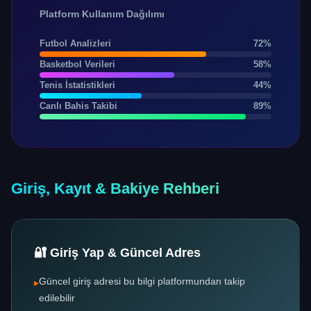
Platform Kullanım Dağılımı
Futbol Analizleri
72%
Basketbol Verileri
58%
Tenis İstatistikleri
44%
Canlı Bahis Takibi
89%
Giriş, Kayıt & Bakiye Rehberi
🔐 Giriş Yap & Güncel Adres
Güncel giriş adresi bu bilgi platformundan takip
edilebilir