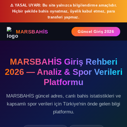
⚠️ YASAL UYARI: Bu site yalnızca bilgilendirme amaçlıdır.
Hiçbir şekilde bahis oynatmaz, üyelik kabul etmez, para
transferi yapmaz.
MARSBAHİS
Güncel Giriş 2026
MARSBAHİS Giriş Rehberi
2026 — Analiz & Spor Verileri
Platformu
MARSBAHİS güncel adres, canlı bahis istatistikleri ve
kapsamlı spor verileri için Türkiye'nin önde gelen bilgi
platformu.