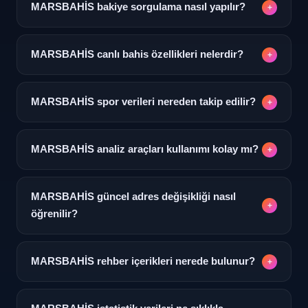
cüzdan dahil çoklu ödeme yöntemi sunulmaktadır.
MARSBAHİS bakiye sorgulama nasıl yapılır?
+
Hesap panelinden bakiye bilgilerinize anlık
ulaşabilirsiniz. Bakiye geçmişi ve işlem detayları da bu
MARSBAHİS canlı bahis özellikleri nelerdir?
+
bölümde görüntülenir.
Canlı bahis bölümünde 40'tan fazla spor dalında anlık
oranlar ve maç içi istatistikler sunulmaktadır. Oran
MARSBAHİS spor verileri nereden takip edilir?
+
güncellemeleri saniyeler içinde yansıtılır.
Spor verileri ve istatistik bölümünden anlık veriler
izlenebilir. Futbol, basketbol ve tenis başta olmak üzere
MARSBAHİS analiz araçları kullanımı kolay mı?
+
tüm dallar kapsanmaktadır.
Analiz araçları sezgisel arayüzüyle kolayca kullanılabilir.
Rehber bölümünde adım adım kullanım kılavuzları
MARSBAHİS güncel adres değişikliği nasıl
+
mevcuttur.
öğrenilir?
Bu bilgi platformunu düzenli takip ederek güncel adres
bilgisine her zaman ulaşabilirsiniz. Bildirim sistemi de
MARSBAHİS rehber içerikleri nerede bulunur?
+
mevcuttur.
Rehber bölümünde tüm kullanım kılavuzları, giriş yap
adımları ve platform özellikleri detaylı şekilde