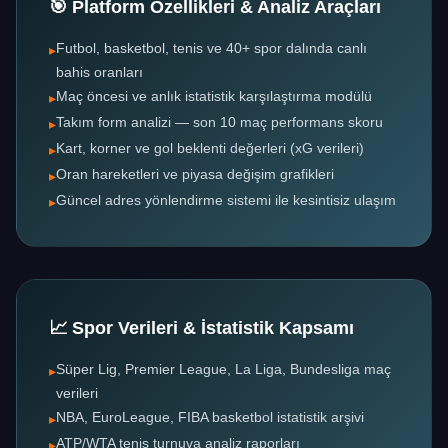
🎯 Platform Özellikleri & Analiz Araçları
Futbol, basketbol, tenis ve 40+ spor dalında canlı
bahis oranları
Maç öncesi ve anlık istatistik karşılaştırma modülü
Takım form analizi — son 10 maç performans skoru
Kart, korner ve gol beklenti değerleri (xG verileri)
Oran hareketleri ve piyasa değişim grafikleri
Güncel adres yönlendirme sistemi ile kesintisiz ulaşım
📈 Spor Verileri & İstatistik Kapsamı
Süper Lig, Premier League, La Liga, Bundesliga maç
verileri
NBA, EuroLeague, FIBA basketbol istatistik arşivi
ATP/WTA tenis turnuva analiz raporları