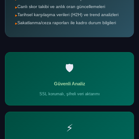
Canlı skor takibi ve anlık oran güncellemeleri
Tarihsel karşılaşma verileri (H2H) ve trend analizleri
Sakatlanma/ceza raporları ile kadro durum bilgileri
🛡️
Güvenli Analiz
SSL korumalı, şifreli veri aktarımı
⚡