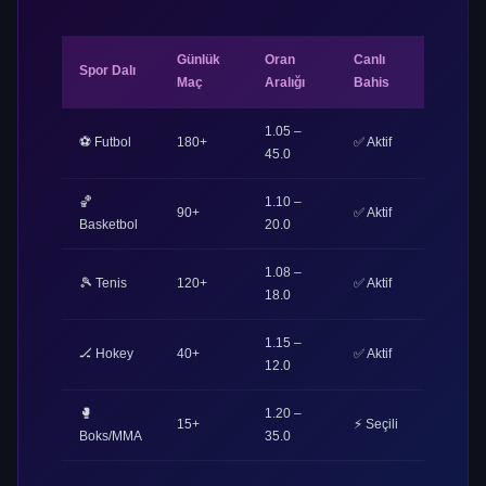
Günlük
Oran
Canlı
Spor Dalı
Maç
Aralığı
Bahis
1.05 –
⚽ Futbol
180+
✅ Aktif
45.0
🏀
1.10 –
90+
✅ Aktif
Basketbol
20.0
1.08 –
🎾 Tenis
120+
✅ Aktif
18.0
1.15 –
🏒 Hokey
40+
✅ Aktif
12.0
🥊
1.20 –
15+
⚡ Seçili
Boks/MMA
35.0