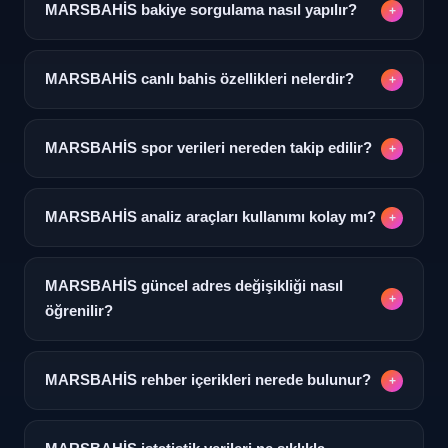
cüzdan dahil çoklu ödeme yöntemi sunulmaktadır.
MARSBAHİS bakiye sorgulama nasıl yapılır?
+
Hesap panelinden bakiye bilgilerinize anlık
ulaşabilirsiniz. Bakiye geçmişi ve işlem detayları da bu
MARSBAHİS canlı bahis özellikleri nelerdir?
+
bölümde görüntülenir.
Canlı bahis bölümünde 40'tan fazla spor dalında anlık
oranlar ve maç içi istatistikler sunulmaktadır. Oran
MARSBAHİS spor verileri nereden takip edilir?
+
güncellemeleri saniyeler içinde yansıtılır.
Spor verileri ve istatistik bölümünden anlık veriler
izlenebilir. Futbol, basketbol ve tenis başta olmak üzere
MARSBAHİS analiz araçları kullanımı kolay mı?
+
tüm dallar kapsanmaktadır.
Analiz araçları sezgisel arayüzüyle kolayca kullanılabilir.
Rehber bölümünde adım adım kullanım kılavuzları
MARSBAHİS güncel adres değişikliği nasıl
+
mevcuttur.
öğrenilir?
Bu bilgi platformunu düzenli takip ederek güncel adres
bilgisine her zaman ulaşabilirsiniz. Bildirim sistemi de
MARSBAHİS rehber içerikleri nerede bulunur?
+
mevcuttur.
Rehber bölümünde tüm kullanım kılavuzları, giriş yap
adımları ve platform özellikleri detaylı şekilde