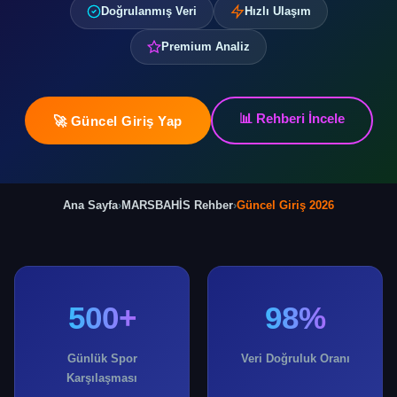
Doğrulanmış Veri
Hızlı Ulaşım
Premium Analiz
📊 Rehberi İncele
🚀 Güncel Giriş Yap
Ana Sayfa
›
MARSBAHİS Rehber
›
Güncel Giriş 2026
500+
98%
Günlük Spor
Veri Doğruluk Oranı
Karşılaşması