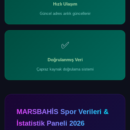
Hızlı Ulaşım
Güncel adres anlık güncellenir
✅
Doğrulanmış Veri
Çapraz kaynak doğrulama sistemi
MARSBAHİS Spor Verileri &
İstatistik Paneli 2026