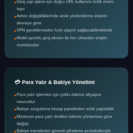
Giriş yap işlemi için doğru URL kullanımı kritik önem
taşır
Adres değişikliklerinde anlık yönlendirme sistemi
devreye girer
VPN gerektirmeden hızlı ulaşım sağlanabilmektedir
Mobil uyumlu giriş ekranı ile her cihazdan erişim
mümkündür
💳 Para Yatır & Bakiye Yönetimi
Para yatır işlemleri için çoklu ödeme altyapısı
mevcuttur
Bakiye sorgulama hesap panelinden anlık yapılabilir
Minimum para yatır limitleri ödeme yöntemine göre
değişir
Bakiye transferleri güvenli şifreleme protokolleriyle