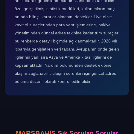
anlık olarak güncellenmektedir. Canlı bahis takibi için
özel geliştirilmiş istatistik modülleri, kullanıcıların maç
anında bilinçli kararlar almasını destekler. Üye ol ve
kayıt ol süreçlerinden para yatır işlemlerine, bakiye
yönetiminden güncel adres takibine kadar tüm süreçler
bu rehberde detaylı biçimde açıklanmaktadır. 2026 yılı
itibarıyla genişletilen veri tabanı, Avrupa'nın önde gelen
liglerinin yanı sıra Asya ve Amerika kıtası liglerini de
kapsamaktadır. Yardım bölümünden destek ekibine
ulaşım sağlanabilir; ulaşım sorunları için güncel adres
bölümü düzenli olarak kontrol edilmelidir.
MARSBAHİS Sık Sorulan Sorular