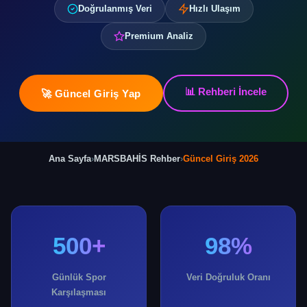
Doğrulanmış Veri
Hızlı Ulaşım
Premium Analiz
📊 Rehberi İncele
🚀 Güncel Giriş Yap
Ana Sayfa
›
MARSBAHİS Rehber
›
Güncel Giriş 2026
500+
98%
Günlük Spor
Veri Doğruluk Oranı
Karşılaşması