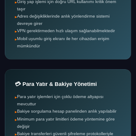
Giriş yap işlemi için doğru URL kullanımı kritik önem
taşır
Adres değişikliklerinde anlık yönlendirme sistemi
devreye girer
VPN gerektirmeden hızlı ulaşım sağlanabilmektedir
Mobil uyumlu giriş ekranı ile her cihazdan erişim
mümkündür
💳 Para Yatır & Bakiye Yönetimi
Para yatır işlemleri için çoklu ödeme altyapısı
mevcuttur
Bakiye sorgulama hesap panelinden anlık yapılabilir
Minimum para yatır limitleri ödeme yöntemine göre
değişir
Bakiye transferleri güvenli şifreleme protokolleriyle