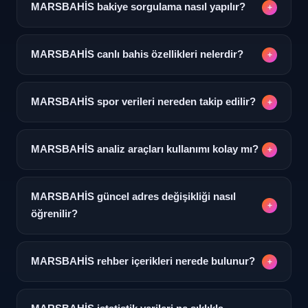
cüzdan dahil çoklu ödeme yöntemi sunulmaktadır.
MARSBAHİS bakiye sorgulama nasıl yapılır?
+
Hesap panelinden bakiye bilgilerinize anlık
ulaşabilirsiniz. Bakiye geçmişi ve işlem detayları da bu
MARSBAHİS canlı bahis özellikleri nelerdir?
+
bölümde görüntülenir.
Canlı bahis bölümünde 40'tan fazla spor dalında anlık
oranlar ve maç içi istatistikler sunulmaktadır. Oran
MARSBAHİS spor verileri nereden takip edilir?
+
güncellemeleri saniyeler içinde yansıtılır.
Spor verileri ve istatistik bölümünden anlık veriler
izlenebilir. Futbol, basketbol ve tenis başta olmak üzere
MARSBAHİS analiz araçları kullanımı kolay mı?
+
tüm dallar kapsanmaktadır.
Analiz araçları sezgisel arayüzüyle kolayca kullanılabilir.
Rehber bölümünde adım adım kullanım kılavuzları
MARSBAHİS güncel adres değişikliği nasıl
+
mevcuttur.
öğrenilir?
Bu bilgi platformunu düzenli takip ederek güncel adres
bilgisine her zaman ulaşabilirsiniz. Bildirim sistemi de
MARSBAHİS rehber içerikleri nerede bulunur?
+
mevcuttur.
Rehber bölümünde tüm kullanım kılavuzları, giriş yap
adımları ve platform özellikleri detaylı şekilde