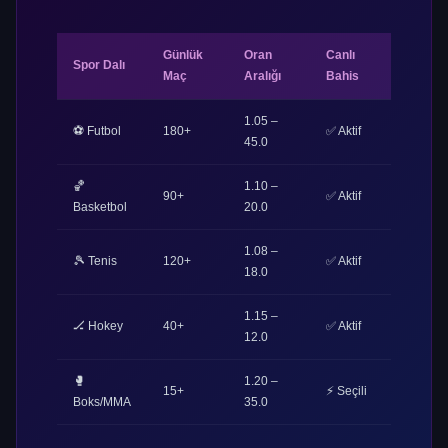
Günlük
Oran
Canlı
Spor Dalı
Maç
Aralığı
Bahis
1.05 –
⚽ Futbol
180+
✅ Aktif
45.0
🏀
1.10 –
90+
✅ Aktif
Basketbol
20.0
1.08 –
🎾 Tenis
120+
✅ Aktif
18.0
1.15 –
🏒 Hokey
40+
✅ Aktif
12.0
🥊
1.20 –
15+
⚡ Seçili
Boks/MMA
35.0