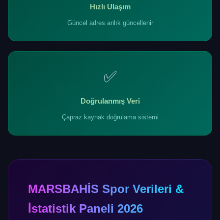
Hızlı Ulaşım
Güncel adres anlık güncellenir
✅
Doğrulanmış Veri
Çapraz kaynak doğrulama sistemi
MARSBAHİS Spor Verileri &
İstatistik Paneli 2026