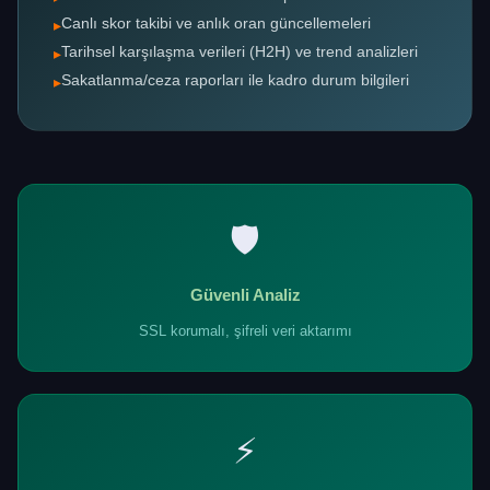
Canlı skor takibi ve anlık oran güncellemeleri
Tarihsel karşılaşma verileri (H2H) ve trend analizleri
Sakatlanma/ceza raporları ile kadro durum bilgileri
🛡️
Güvenli Analiz
SSL korumalı, şifreli veri aktarımı
⚡