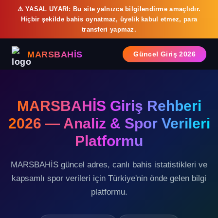
⚠️ YASAL UYARI: Bu site yalnızca bilgilendirme amaçlıdır.
Hiçbir şekilde bahis oynatmaz, üyelik kabul etmez, para
transferi yapmaz.
MARSBAHİS
Güncel Giriş 2026
MARSBAHİS Giriş Rehberi
2026 — Analiz & Spor Verileri
Platformu
MARSBAHİS güncel adres, canlı bahis istatistikleri ve
kapsamlı spor verileri için Türkiye'nin önde gelen bilgi
platformu.