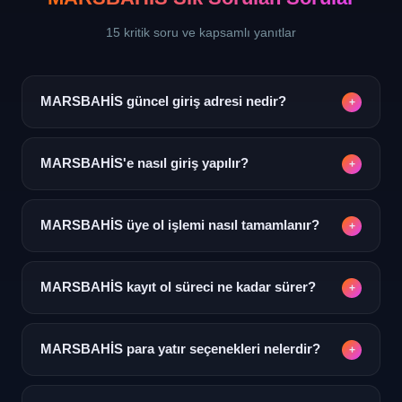
15 kritik soru ve kapsamlı yanıtlar
MARSBAHİS güncel giriş adresi nedir?
+
Güncel adres bilgisine bu bilgi platformu üzerinden anlık
olarak ulaşabilirsiniz. Adres değişikliklerinde yönlendirme
MARSBAHİS'e nasıl giriş yapılır?
+
sistemi otomatik devreye girer.
Güncel adres üzerinden giriş yap butonunu kullanarak
hesabınıza erişebilirsiniz. Doğru URL kullanımı kesintisiz
MARSBAHİS üye ol işlemi nasıl tamamlanır?
+
bağlantı için önemlidir.
Üye ol formunu doldurarak kayıt sürecini
başlatabilirsiniz. Doğrulama adımları tamamlandıktan
MARSBAHİS kayıt ol süreci ne kadar sürer?
+
sonra hesabınız aktif hale gelir.
Kayıt ol işlemi ortalama 2-3 dakika içinde
tamamlanmaktadır. Kimlik doğrulama adımı ek süre
MARSBAHİS para yatır seçenekleri nelerdir?
+
gerektirebilir.
Para yatır işlemleri için banka havalesi, kredi kartı ve e-