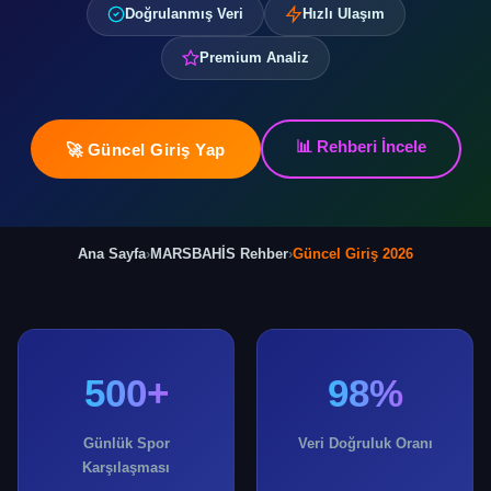
Doğrulanmış Veri
Hızlı Ulaşım
Premium Analiz
📊 Rehberi İncele
🚀 Güncel Giriş Yap
Ana Sayfa
›
MARSBAHİS Rehber
›
Güncel Giriş 2026
500+
98%
Günlük Spor
Veri Doğruluk Oranı
Karşılaşması