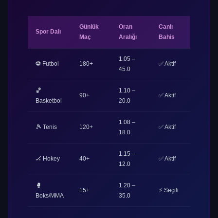
Günlük
Oran
Canlı
Spor Dalı
Maç
Aralığı
Bahis
1.05 –
⚽ Futbol
180+
✅ Aktif
45.0
🏀
1.10 –
90+
✅ Aktif
Basketbol
20.0
1.08 –
🎾 Tenis
120+
✅ Aktif
18.0
1.15 –
🏒 Hokey
40+
✅ Aktif
12.0
🥊
1.20 –
15+
⚡ Seçili
Boks/MMA
35.0