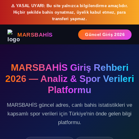
⚠️ YASAL UYARI: Bu site yalnızca bilgilendirme amaçlıdır.
Hiçbir şekilde bahis oynatmaz, üyelik kabul etmez, para
transferi yapmaz.
MARSBAHİS
Güncel Giriş 2026
MARSBAHİS Giriş Rehberi
2026 — Analiz & Spor Verileri
Platformu
MARSBAHİS güncel adres, canlı bahis istatistikleri ve
kapsamlı spor verileri için Türkiye'nin önde gelen bilgi
platformu.