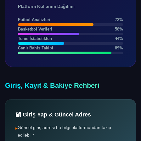
Platform Kullanım Dağılımı
Futbol Analizleri
72%
Basketbol Verileri
58%
Tenis İstatistikleri
44%
Canlı Bahis Takibi
89%
Giriş, Kayıt & Bakiye Rehberi
🔐 Giriş Yap & Güncel Adres
Güncel giriş adresi bu bilgi platformundan takip
edilebilir