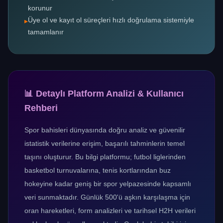
korunur
Üye ol ve kayıt ol süreçleri hızlı doğrulama sistemiyle
tamamlanır
📊 Detaylı Platform Analizi & Kullanıcı
Rehberi
Spor bahisleri dünyasında doğru analiz ve güvenilir
istatistik verilerine erişim, başarılı tahminlerin temel
taşını oluşturur. Bu bilgi platformu; futbol liglerinden
basketbol turnuvalarına, tenis kortlarından buz
hokeyine kadar geniş bir spor yelpazesinde kapsamlı
veri sunmaktadır. Günlük 500'ü aşkın karşılaşma için
oran hareketleri, form analizleri ve tarihsel H2H verileri