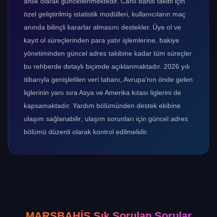
anlık olarak güncellenmektedir. Canlı bahis takibi için
özel geliştirilmiş istatistik modülleri, kullanıcıların maç
anında bilinçli kararlar almasını destekler. Üye ol ve
kayıt ol süreçlerinden para yatır işlemlerine, bakiye
yönetiminden güncel adres takibine kadar tüm süreçler
bu rehberde detaylı biçimde açıklanmaktadır. 2026 yılı
itibarıyla genişletilen veri tabanı, Avrupa'nın önde gelen
liglerinin yanı sıra Asya ve Amerika kıtası liglerini de
kapsamaktadır. Yardım bölümünden destek ekibine
ulaşım sağlanabilir; ulaşım sorunları için güncel adres
bölümü düzenli olarak kontrol edilmelidir.
MARSBAHİS Sık Sorulan Sorular