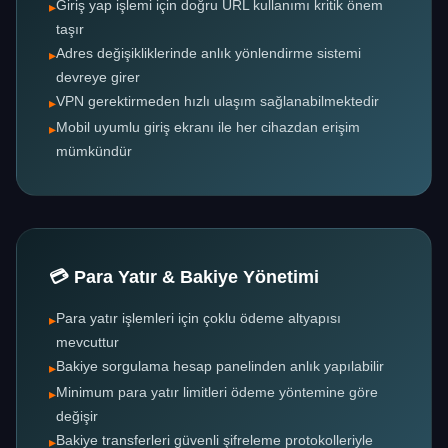
Giriş yap işlemi için doğru URL kullanımı kritik önem
taşır
Adres değişikliklerinde anlık yönlendirme sistemi
devreye girer
VPN gerektirmeden hızlı ulaşım sağlanabilmektedir
Mobil uyumlu giriş ekranı ile her cihazdan erişim
mümkündür
💳 Para Yatır & Bakiye Yönetimi
Para yatır işlemleri için çoklu ödeme altyapısı
mevcuttur
Bakiye sorgulama hesap panelinden anlık yapılabilir
Minimum para yatır limitleri ödeme yöntemine göre
değişir
Bakiye transferleri güvenli şifreleme protokolleriyle