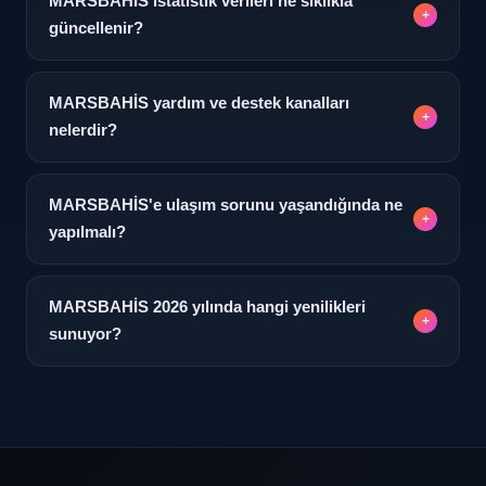
MARSBAHİS istatistik verileri ne sıklıkla
+
açıklanmaktadır.
güncellenir?
İstatistik verileri anlık güncellenmektedir. Doğrulanmış
veri kaynakları kullanılarak yüksek doğruluk oranı
MARSBAHİS yardım ve destek kanalları
+
sağlanmaktadır.
nelerdir?
Yardım bölümünden canlı destek, e-posta ve SSS
kanallarına ulaşım sağlanabilmektedir. 7/24 destek
MARSBAHİS'e ulaşım sorunu yaşandığında ne
+
hizmeti mevcuttur.
yapılmalı?
Ulaşım sorunu yaşandığında öncelikle güncel adres
bölümü kontrol edilmeli, ardından yardım kanallarına
MARSBAHİS 2026 yılında hangi yenilikleri
+
başvurulmalıdır.
sunuyor?
2026 yılında geliştirilmiş analiz araçları, genişletilmiş
spor verileri ve yenilenen canlı bahis arayüzü kullanıcı
deneyimini üst seviyeye taşımaktadır.