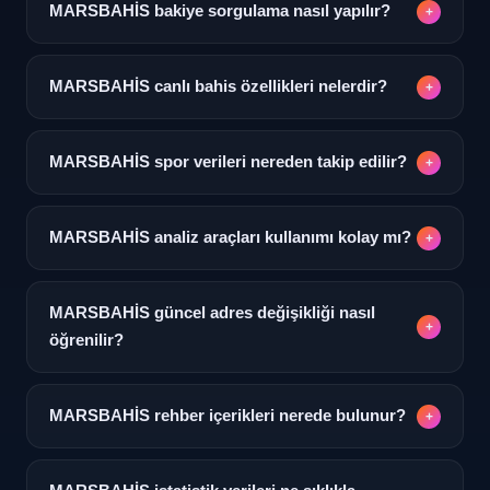
cüzdan dahil çoklu ödeme yöntemi sunulmaktadır.
MARSBAHİS bakiye sorgulama nasıl yapılır?
+
Hesap panelinden bakiye bilgilerinize anlık
ulaşabilirsiniz. Bakiye geçmişi ve işlem detayları da bu
MARSBAHİS canlı bahis özellikleri nelerdir?
+
bölümde görüntülenir.
Canlı bahis bölümünde 40'tan fazla spor dalında anlık
oranlar ve maç içi istatistikler sunulmaktadır. Oran
MARSBAHİS spor verileri nereden takip edilir?
+
güncellemeleri saniyeler içinde yansıtılır.
Spor verileri ve istatistik bölümünden anlık veriler
izlenebilir. Futbol, basketbol ve tenis başta olmak üzere
MARSBAHİS analiz araçları kullanımı kolay mı?
+
tüm dallar kapsanmaktadır.
Analiz araçları sezgisel arayüzüyle kolayca kullanılabilir.
Rehber bölümünde adım adım kullanım kılavuzları
MARSBAHİS güncel adres değişikliği nasıl
+
mevcuttur.
öğrenilir?
Bu bilgi platformunu düzenli takip ederek güncel adres
bilgisine her zaman ulaşabilirsiniz. Bildirim sistemi de
MARSBAHİS rehber içerikleri nerede bulunur?
+
mevcuttur.
Rehber bölümünde tüm kullanım kılavuzları, giriş yap
adımları ve platform özellikleri detaylı şekilde