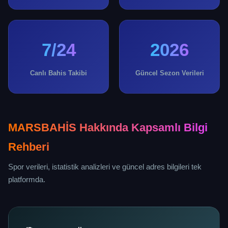
7/24
2026
Canlı Bahis Takibi
Güncel Sezon Verileri
MARSBAHİS Hakkında Kapsamlı Bilgi
Rehberi
Spor verileri, istatistik analizleri ve güncel adres bilgileri tek
platformda.