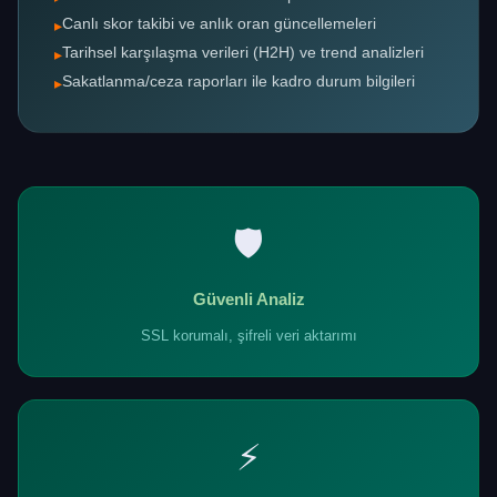
Canlı skor takibi ve anlık oran güncellemeleri
Tarihsel karşılaşma verileri (H2H) ve trend analizleri
Sakatlanma/ceza raporları ile kadro durum bilgileri
🛡️
Güvenli Analiz
SSL korumalı, şifreli veri aktarımı
⚡