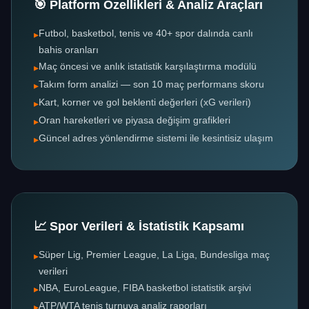
🎯 Platform Özellikleri & Analiz Araçları
Futbol, basketbol, tenis ve 40+ spor dalında canlı
bahis oranları
Maç öncesi ve anlık istatistik karşılaştırma modülü
Takım form analizi — son 10 maç performans skoru
Kart, korner ve gol beklenti değerleri (xG verileri)
Oran hareketleri ve piyasa değişim grafikleri
Güncel adres yönlendirme sistemi ile kesintisiz ulaşım
📈 Spor Verileri & İstatistik Kapsamı
Süper Lig, Premier League, La Liga, Bundesliga maç
verileri
NBA, EuroLeague, FIBA basketbol istatistik arşivi
ATP/WTA tenis turnuva analiz raporları