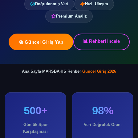
Doğrulanmış Veri
Hızlı Ulaşım
Premium Analiz
📊 Rehberi İncele
🚀 Güncel Giriş Yap
Ana Sayfa
›
MARSBAHİS Rehber
›
Güncel Giriş 2026
500+
98%
Günlük Spor
Veri Doğruluk Oranı
Karşılaşması