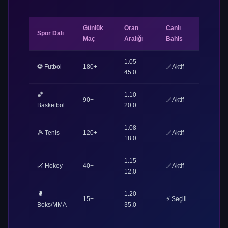
Günlük
Oran
Canlı
Spor Dalı
Maç
Aralığı
Bahis
1.05 –
⚽ Futbol
180+
✅ Aktif
45.0
🏀
1.10 –
90+
✅ Aktif
Basketbol
20.0
1.08 –
🎾 Tenis
120+
✅ Aktif
18.0
1.15 –
🏒 Hokey
40+
✅ Aktif
12.0
🥊
1.20 –
15+
⚡ Seçili
Boks/MMA
35.0