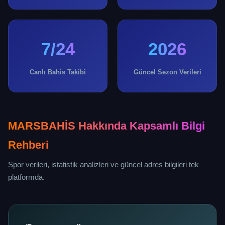
7/24
2026
Canlı Bahis Takibi
Güncel Sezon Verileri
MARSBAHİS Hakkında Kapsamlı Bilgi
Rehberi
Spor verileri, istatistik analizleri ve güncel adres bilgileri tek
platformda.