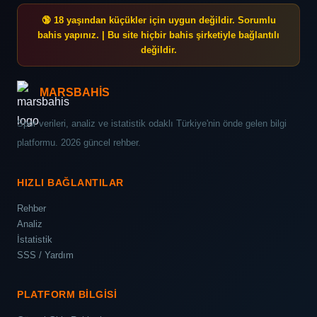
🔞 18 yaşından küçükler için uygun değildir. Sorumlu
bahis yapınız. | Bu site hiçbir bahis şirketiyle bağlantılı
değildir.
MARSBAHİS
Spor verileri, analiz ve istatistik odaklı Türkiye'nin önde gelen bilgi
platformu. 2026 güncel rehber.
HIZLI BAĞLANTILAR
Rehber
Analiz
İstatistik
SSS / Yardım
PLATFORM BILGISI