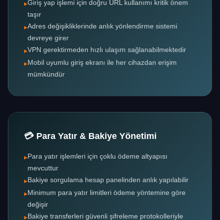
Giriş yap işlemi için doğru URL kullanımı kritik önem
taşır
Adres değişikliklerinde anlık yönlendirme sistemi
devreye girer
VPN gerektirmeden hızlı ulaşım sağlanabilmektedir
Mobil uyumlu giriş ekranı ile her cihazdan erişim
mümkündür
💳 Para Yatır & Bakiye Yönetimi
Para yatır işlemleri için çoklu ödeme altyapısı
mevcuttur
Bakiye sorgulama hesap panelinden anlık yapılabilir
Minimum para yatır limitleri ödeme yöntemine göre
değişir
Bakiye transferleri güvenli şifreleme protokolleriyle