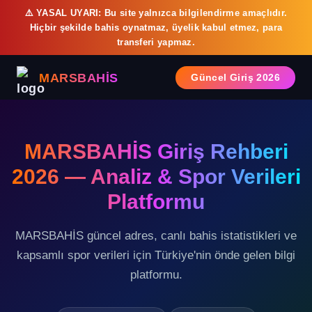
⚠️ YASAL UYARI: Bu site yalnızca bilgilendirme amaçlıdır.
Hiçbir şekilde bahis oynatmaz, üyelik kabul etmez, para
transferi yapmaz.
MARSBAHİS
Güncel Giriş 2026
MARSBAHİS Giriş Rehberi
2026 — Analiz & Spor Verileri
Platformu
MARSBAHİS güncel adres, canlı bahis istatistikleri ve
kapsamlı spor verileri için Türkiye'nin önde gelen bilgi
platformu.