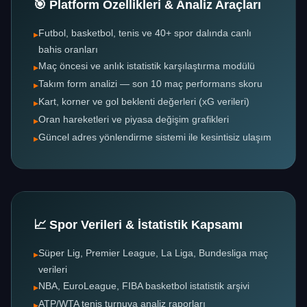
🎯 Platform Özellikleri & Analiz Araçları
Futbol, basketbol, tenis ve 40+ spor dalında canlı
bahis oranları
Maç öncesi ve anlık istatistik karşılaştırma modülü
Takım form analizi — son 10 maç performans skoru
Kart, korner ve gol beklenti değerleri (xG verileri)
Oran hareketleri ve piyasa değişim grafikleri
Güncel adres yönlendirme sistemi ile kesintisiz ulaşım
📈 Spor Verileri & İstatistik Kapsamı
Süper Lig, Premier League, La Liga, Bundesliga maç
verileri
NBA, EuroLeague, FIBA basketbol istatistik arşivi
ATP/WTA tenis turnuva analiz raporları