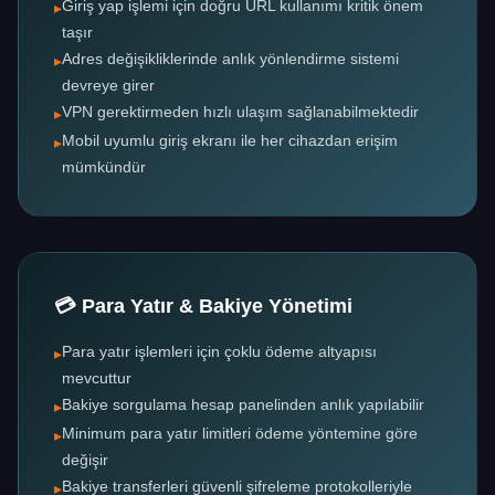
Giriş yap işlemi için doğru URL kullanımı kritik önem
taşır
Adres değişikliklerinde anlık yönlendirme sistemi
devreye girer
VPN gerektirmeden hızlı ulaşım sağlanabilmektedir
Mobil uyumlu giriş ekranı ile her cihazdan erişim
mümkündür
💳 Para Yatır & Bakiye Yönetimi
Para yatır işlemleri için çoklu ödeme altyapısı
mevcuttur
Bakiye sorgulama hesap panelinden anlık yapılabilir
Minimum para yatır limitleri ödeme yöntemine göre
değişir
Bakiye transferleri güvenli şifreleme protokolleriyle