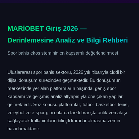
MARİOBET Giriş 2026 —
Derinlemesine Analiz ve Bilgi Rehberi
Spor bahis ekosisteminin en kapsamlı değerlendirmesi
Uluslararası spor bahis sektörü, 2026 yılı itibarıyla ciddi bir
dijital dönüşüm sürecinden geçmektedir. Bu dönüşümün
merkezinde yer alan platformların başında, geniş spor
kapsamı ve gelişmiş analiz altyapısıyla öne çıkan yapılar
gelmektedir. Söz konusu platformlar; futbol, basketbol, tenis,
voleybol ve e-spor gibi onlarca farklı branşta anlık veri akışı
sağlayarak kullanıcıların bilinçli kararlar almasına zemin
hazırlamaktadır.