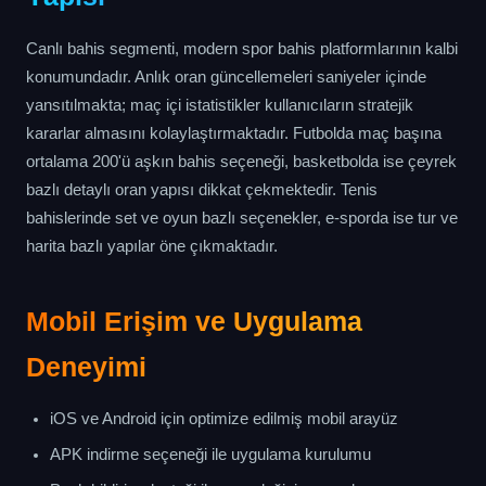
Canlı bahis segmenti, modern spor bahis platformlarının kalbi
konumundadır. Anlık oran güncellemeleri saniyeler içinde
yansıtılmakta; maç içi istatistikler kullanıcıların stratejik
kararlar almasını kolaylaştırmaktadır. Futbolda maç başına
ortalama 200'ü aşkın bahis seçeneği, basketbolda ise çeyrek
bazlı detaylı oran yapısı dikkat çekmektedir. Tenis
bahislerinde set ve oyun bazlı seçenekler, e-sporda ise tur ve
harita bazlı yapılar öne çıkmaktadır.
Mobil Erişim ve Uygulama
Deneyimi
iOS ve Android için optimize edilmiş mobil arayüz
APK indirme seçeneği ile uygulama kurulumu