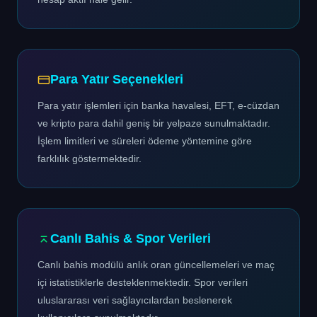
Para Yatır Seçenekleri
Para yatır işlemleri için banka havalesi, EFT, e-cüzdan
ve kripto para dahil geniş bir yelpaze sunulmaktadır.
İşlem limitleri ve süreleri ödeme yöntemine göre
farklılık göstermektedir.
Canlı Bahis & Spor Verileri
Canlı bahis modülü anlık oran güncellemeleri ve maç
içi istatistiklerle desteklenmektedir. Spor verileri
uluslararası veri sağlayıcılardan beslenerek