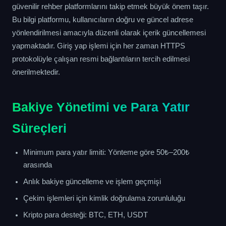
güvenilir rehber platformlarını takip etmek büyük önem taşır.
Bu bilgi platformu, kullanıcıların doğru ve güncel adrese
yönlendirilmesi amacıyla düzenli olarak içerik güncellemesi
yapmaktadır. Giriş yap işlemi için her zaman HTTPS
protokolüyle çalışan resmi bağlantıların tercih edilmesi
önerilmektedir.
Bakiye Yönetimi ve Para Yatır
Süreçleri
Minimum para yatır limiti: Yönteme göre 50₺–200₺
arasında
Anlık bakiye güncelleme ve işlem geçmişi
Çekim işlemleri için kimlik doğrulama zorunluluğu
Kripto para desteği: BTC, ETH, USDT