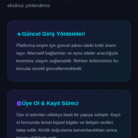
eksiksiz yönlendirme
Güncel Giriş Yöntemleri
Platforma erişim için güncel adres takibi kritik önem
taşır. Alternatif bağlantılar ve ayna siteler aracılığıyla
kesintisiz ulaşım sağlanabilir. Rehber bölümümüz bu
konuda sürekli güncellenmektedir.
Üye Ol & Kayıt Süreci
Üye ol adımları oldukça basit bir yapıya sahiptir. Kayıt
ol formunda temel kişisel bilgiler ve iletişim verileri
talep edilir. Kimlik doğrulama tamamlandıktan sonra
hesap aktif hale gelir.