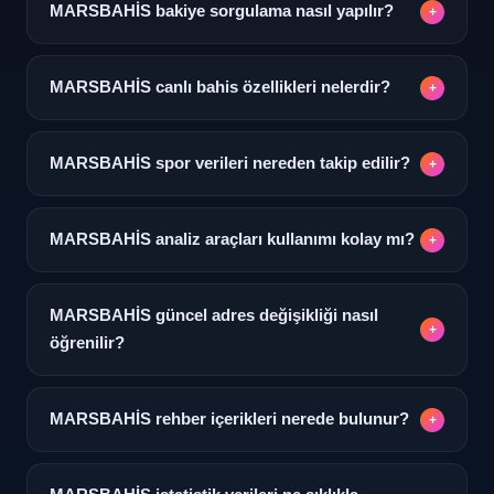
cüzdan dahil çoklu ödeme yöntemi sunulmaktadır.
MARSBAHİS bakiye sorgulama nasıl yapılır?
+
Hesap panelinden bakiye bilgilerinize anlık
ulaşabilirsiniz. Bakiye geçmişi ve işlem detayları da bu
MARSBAHİS canlı bahis özellikleri nelerdir?
+
bölümde görüntülenir.
Canlı bahis bölümünde 40'tan fazla spor dalında anlık
oranlar ve maç içi istatistikler sunulmaktadır. Oran
MARSBAHİS spor verileri nereden takip edilir?
+
güncellemeleri saniyeler içinde yansıtılır.
Spor verileri ve istatistik bölümünden anlık veriler
izlenebilir. Futbol, basketbol ve tenis başta olmak üzere
MARSBAHİS analiz araçları kullanımı kolay mı?
+
tüm dallar kapsanmaktadır.
Analiz araçları sezgisel arayüzüyle kolayca kullanılabilir.
Rehber bölümünde adım adım kullanım kılavuzları
MARSBAHİS güncel adres değişikliği nasıl
+
mevcuttur.
öğrenilir?
Bu bilgi platformunu düzenli takip ederek güncel adres
bilgisine her zaman ulaşabilirsiniz. Bildirim sistemi de
MARSBAHİS rehber içerikleri nerede bulunur?
+
mevcuttur.
Rehber bölümünde tüm kullanım kılavuzları, giriş yap
adımları ve platform özellikleri detaylı şekilde