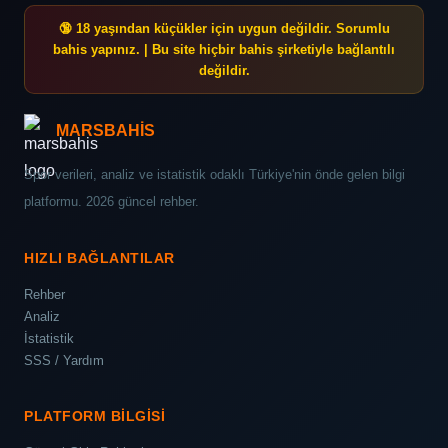
🔞 18 yaşından küçükler için uygun değildir. Sorumlu
bahis yapınız. | Bu site hiçbir bahis şirketiyle bağlantılı
değildir.
MARSBAHİS
Spor verileri, analiz ve istatistik odaklı Türkiye'nin önde gelen bilgi
platformu. 2026 güncel rehber.
HIZLI BAĞLANTILAR
Rehber
Analiz
İstatistik
SSS / Yardım
PLATFORM BILGISI