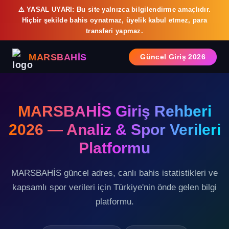
⚠️ YASAL UYARI: Bu site yalnızca bilgilendirme amaçlıdır.
Hiçbir şekilde bahis oynatmaz, üyelik kabul etmez, para
transferi yapmaz.
MARSBAHİS
Güncel Giriş 2026
MARSBAHİS Giriş Rehberi
2026 — Analiz & Spor Verileri
Platformu
MARSBAHİS güncel adres, canlı bahis istatistikleri ve
kapsamlı spor verileri için Türkiye'nin önde gelen bilgi
platformu.