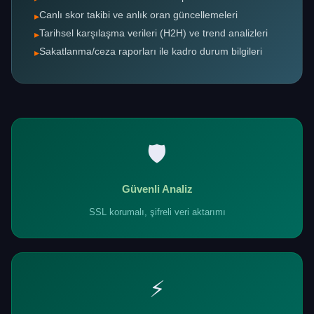
Canlı skor takibi ve anlık oran güncellemeleri
Tarihsel karşılaşma verileri (H2H) ve trend analizleri
Sakatlanma/ceza raporları ile kadro durum bilgileri
🛡️
Güvenli Analiz
SSL korumalı, şifreli veri aktarımı
⚡