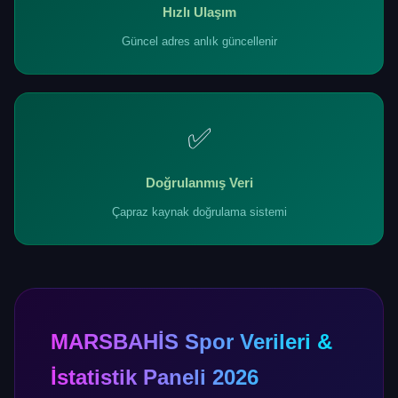
Hızlı Ulaşım
Güncel adres anlık güncellenir
✅
Doğrulanmış Veri
Çapraz kaynak doğrulama sistemi
MARSBAHİS Spor Verileri &
İstatistik Paneli 2026