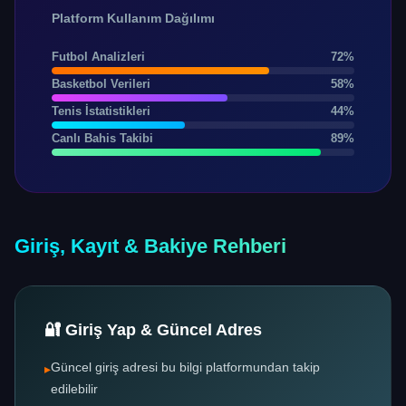
Platform Kullanım Dağılımı
Futbol Analizleri
72%
Basketbol Verileri
58%
Tenis İstatistikleri
44%
Canlı Bahis Takibi
89%
Giriş, Kayıt & Bakiye Rehberi
🔐 Giriş Yap & Güncel Adres
Güncel giriş adresi bu bilgi platformundan takip
edilebilir