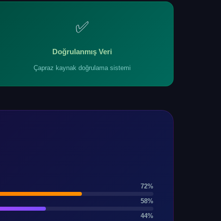
✅
Doğrulanmış Veri
Çapraz kaynak doğrulama sistemi
72%
58%
44%