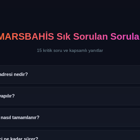
MARSBAHİS Sık Sorulan Sorula
15 kritik soru ve kapsamlı yanıtlar
dresi nedir?
i platformu üzerinden anlık olarak ulaşabilirsiniz. Adres değişikliklerin
apılır?
yap butonunu kullanarak hesabınıza erişebilirsiniz. Doğru URL kullanımı 
nasıl tamamlanır?
ıt sürecini başlatabilirsiniz. Doğrulama adımları tamamlandıktan sonra 
i ne kadar sürer?