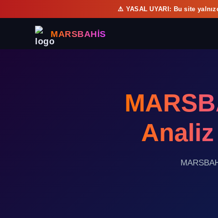
⚠️ YASAL UYARI: Bu site yalnızc
MARSBAHİS
MARSBA
Analiz
MARSBAHİS 