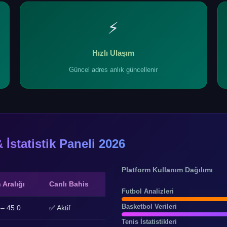
⚡
Hızlı Ulaşım
Güncel adres anlık güncellenir
İstatistik Paneli 2026
Platform Kullanım Dağılımı
 Aralığı
Canlı Bahis
Futbol Analizleri
Basketbol Verileri
 – 45.0
✅ Aktif
Tenis İstatistikleri