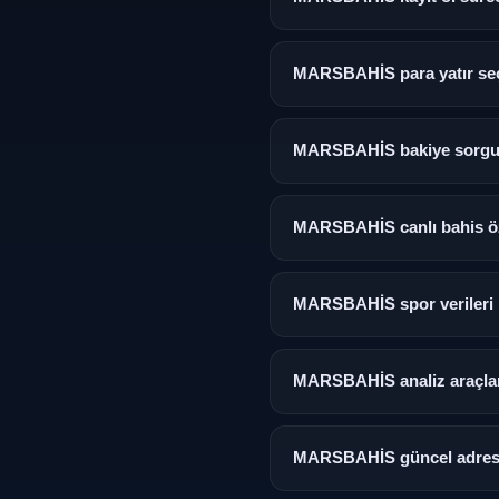
Kayıt ol işlemi ortalama 2-3 
MARSBAHİS para yatır seç
Para yatır işlemleri için ban
MARSBAHİS bakiye sorgula
Hesap panelinden bakiye bilgi
MARSBAHİS canlı bahis öze
Canlı bahis bölümünde 40'tan 
içinde yansıtılır.
MARSBAHİS spor verileri n
Spor verileri ve istatistik bö
kapsanmaktadır.
MARSBAHİS analiz araçları
Analiz araçları sezgisel aray
MARSBAHİS güncel adres de