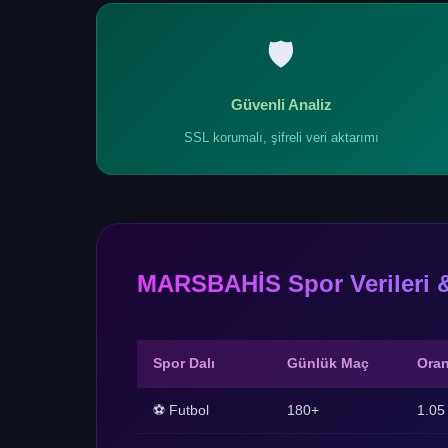
🛡️
Güvenli Analiz
SSL korumalı, şifreli veri aktarımı
MARSBAHİS Spor Verileri & 
Spor Dalı
Günlük Maç
Oran
⚽ Futbol
180+
1.05