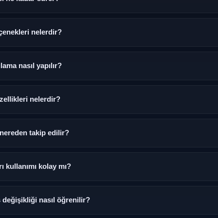
dakika içinde tamamlanmaktadır. Kimlik doğrulama adımı ek süre gerektir
enekleri nelerdir?
ka havalesi, kredi kartı ve e-cüzdan dahil çoklu ödeme yöntemi sunulmak
ma nasıl yapılır?
lerinize anlık ulaşabilirsiniz. Bakiye geçmişi ve işlem detayları da bu b
llikleri nelerdir?
fazla spor dalında anlık oranlar ve maç içi istatistikler sunulmaktadır.
ereden takip edilir?
lümünden anlık veriler izlenebilir. Futbol, basketbol ve tenis başta olmak 
 kullanımı kolay mı?
üzüyle kolayca kullanılabilir. Rehber bölümünde adım adım kullanım kıla
ğişikliği nasıl öğrenilir?