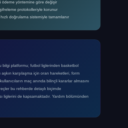
ri ödeme yöntemine göre değişir
 şifreleme protokolleriyle korunur
i hızlı doğrulama sistemiyle tamamlanır
u bilgi platformu; futbol liglerinden basketbol
 aşkın karşılaşma için oran hareketleri, form
, kullanıcıların maç anında bilinçli kararlar almasını
üreçler bu rehberde detaylı biçimde
ıtası liglerini de kapsamaktadır. Yardım bölümünden