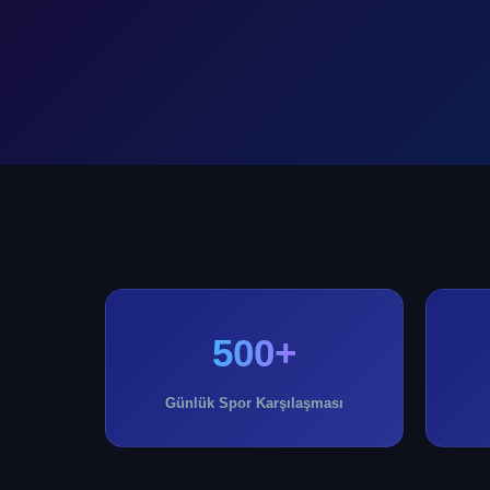
500+
Günlük Spor Karşılaşması