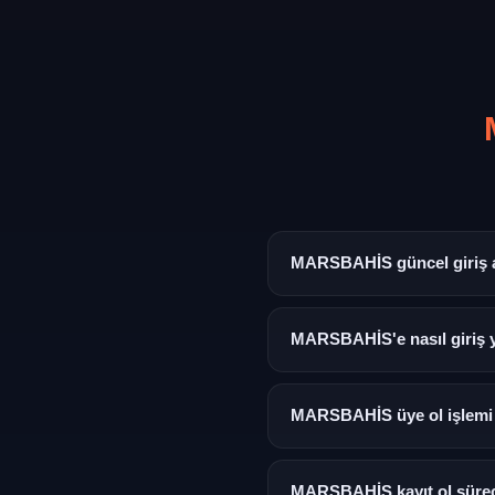
MARSBAHİS güncel giriş a
Güncel adres bilgisine bu bilg
otomatik devreye girer.
MARSBAHİS'e nasıl giriş y
Güncel adres üzerinden giriş 
önemlidir.
MARSBAHİS üye ol işlemi 
Üye ol formunu doldurarak kay
MARSBAHİS kayıt ol sürec