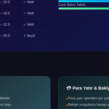
 – 20.0
✅ Aktif
Canlı Bahis Takibi
 – 18.0
✅ Aktif
 – 12.0
✅ Aktif
 – 35.0
⚡ Seçili
💳 Para Yatır & Baki
lebilir
Para yatır işlemleri için ç
em taşır
Bakiye sorgulama hesap pan