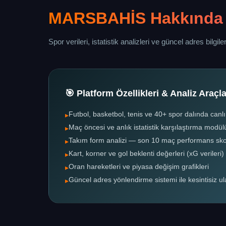
MARSBAHİS Hakkında K
Spor verileri, istatistik analizleri ve güncel adres bilgile
🎯 Platform Özellikleri & Analiz Araçla
Futbol, basketbol, tenis ve 40+ spor dalında canlı
Maç öncesi ve anlık istatistik karşılaştırma modül
Takım form analizi — son 10 maç performans sk
Kart, korner ve gol beklenti değerleri (xG verileri)
Oran hareketleri ve piyasa değişim grafikleri
Güncel adres yönlendirme sistemi ile kesintisiz u