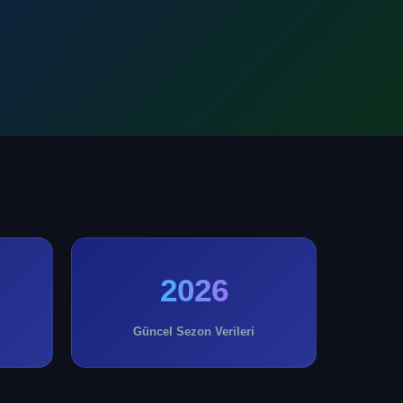
2026
Güncel Sezon Verileri