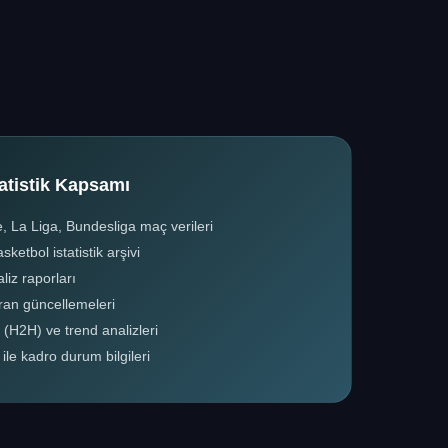
tatistik Kapsamı
 La Liga, Bundesliga maç verileri
etbol istatistik arşivi
iz raporları
oran güncellemeleri
i (H2H) ve trend analizleri
ile kadro durum bilgileri