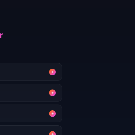
r
+
de yönlendirme sistemi
+
kesintisiz bağlantı için
+
hesabınız aktif hale gelir.
+