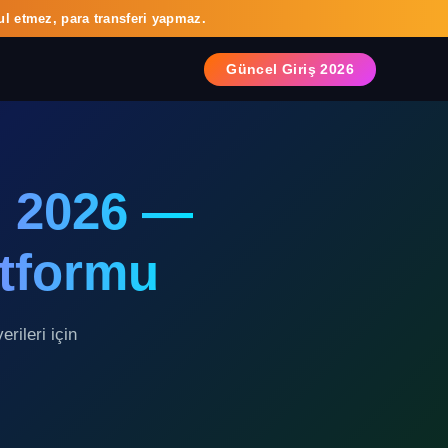
ul etmez, para transferi yapmaz.
Güncel Giriş 2026
 2026 —
atformu
rileri için