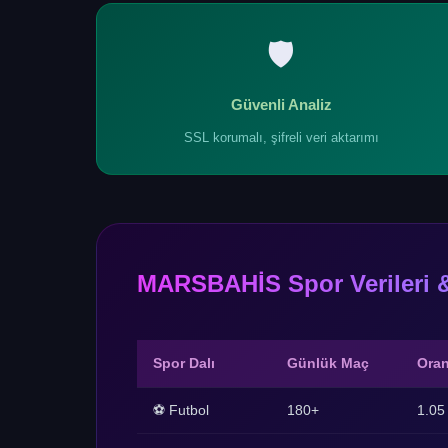
🛡️
Güvenli Analiz
SSL korumalı, şifreli veri aktarımı
MARSBAHİS Spor Verileri & 
Spor Dalı
Günlük Maç
Oran
⚽ Futbol
180+
1.05