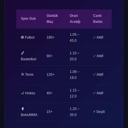
Günlük
Oran
Canlı
Spor Dalı
Maç
Aralığı
Bahis
1.05 –
⚽ Futbol
180+
✅ Aktif
45.0
🏀
1.10 –
90+
✅ Aktif
Basketbol
20.0
1.08 –
🎾 Tenis
120+
✅ Aktif
18.0
1.15 –
🏒 Hokey
40+
✅ Aktif
12.0
🥊
1.20 –
15+
⚡ Seçili
Boks/MMA
35.0