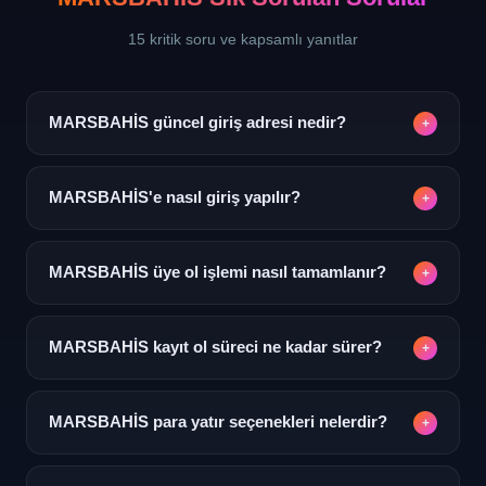
15 kritik soru ve kapsamlı yanıtlar
MARSBAHİS güncel giriş adresi nedir?
+
Güncel adres bilgisine bu bilgi platformu üzerinden anlık
olarak ulaşabilirsiniz. Adres değişikliklerinde yönlendirme
MARSBAHİS'e nasıl giriş yapılır?
+
sistemi otomatik devreye girer.
Güncel adres üzerinden giriş yap butonunu kullanarak
hesabınıza erişebilirsiniz. Doğru URL kullanımı kesintisiz
MARSBAHİS üye ol işlemi nasıl tamamlanır?
+
bağlantı için önemlidir.
Üye ol formunu doldurarak kayıt sürecini
başlatabilirsiniz. Doğrulama adımları tamamlandıktan
MARSBAHİS kayıt ol süreci ne kadar sürer?
+
sonra hesabınız aktif hale gelir.
Kayıt ol işlemi ortalama 2-3 dakika içinde
tamamlanmaktadır. Kimlik doğrulama adımı ek süre
MARSBAHİS para yatır seçenekleri nelerdir?
+
gerektirebilir.
Para yatır işlemleri için banka havalesi, kredi kartı ve e-