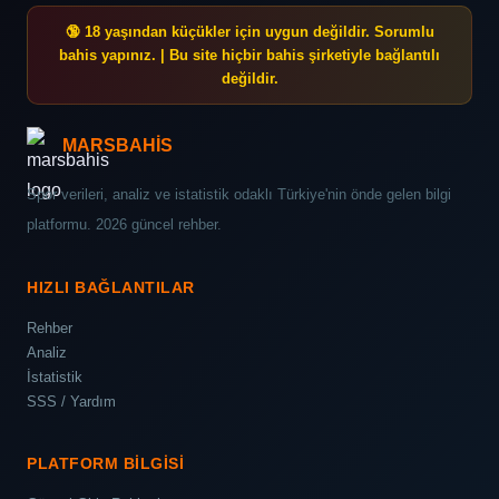
🔞 18 yaşından küçükler için uygun değildir. Sorumlu
bahis yapınız. | Bu site hiçbir bahis şirketiyle bağlantılı
değildir.
MARSBAHİS
Spor verileri, analiz ve istatistik odaklı Türkiye'nin önde gelen bilgi
platformu. 2026 güncel rehber.
HIZLI BAĞLANTILAR
Rehber
Analiz
İstatistik
SSS / Yardım
PLATFORM BILGISI