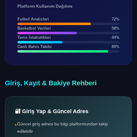
Platform Kullanım Dağılımı
Futbol Analizleri
72%
Basketbol Verileri
58%
Tenis İstatistikleri
44%
Canlı Bahis Takibi
89%
Giriş, Kayıt & Bakiye Rehberi
🔐 Giriş Yap & Güncel Adres
Güncel giriş adresi bu bilgi platformundan takip
edilebilir