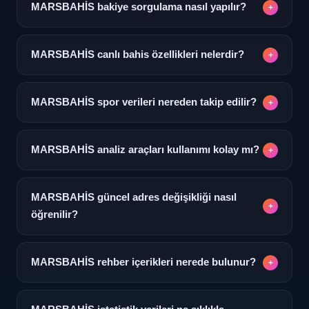
cüzdan dahil çoklu ödeme yöntemi sunulmaktadır.
MARSBAHİS bakiye sorgulama nasıl yapılır?
+
Hesap panelinden bakiye bilgilerinize anlık
ulaşabilirsiniz. Bakiye geçmişi ve işlem detayları da bu
MARSBAHİS canlı bahis özellikleri nelerdir?
+
bölümde görüntülenir.
Canlı bahis bölümünde 40'tan fazla spor dalında anlık
oranlar ve maç içi istatistikler sunulmaktadır. Oran
MARSBAHİS spor verileri nereden takip edilir?
+
güncellemeleri saniyeler içinde yansıtılır.
Spor verileri ve istatistik bölümünden anlık veriler
izlenebilir. Futbol, basketbol ve tenis başta olmak üzere
MARSBAHİS analiz araçları kullanımı kolay mı?
+
tüm dallar kapsanmaktadır.
Analiz araçları sezgisel arayüzüyle kolayca kullanılabilir.
Rehber bölümünde adım adım kullanım kılavuzları
MARSBAHİS güncel adres değişikliği nasıl
+
mevcuttur.
öğrenilir?
Bu bilgi platformunu düzenli takip ederek güncel adres
bilgisine her zaman ulaşabilirsiniz. Bildirim sistemi de
MARSBAHİS rehber içerikleri nerede bulunur?
+
mevcuttur.
Rehber bölümünde tüm kullanım kılavuzları, giriş yap
adımları ve platform özellikleri detaylı şekilde