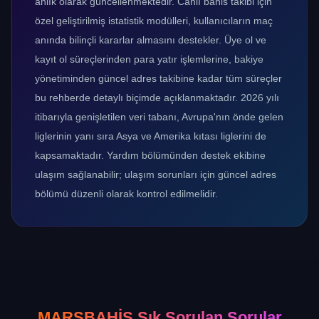
anlık olarak güncellenmektedir. Canlı bahis takibi için
özel geliştirilmiş istatistik modülleri, kullanıcıların maç
anında bilinçli kararlar almasını destekler. Üye ol ve
kayıt ol süreçlerinden para yatır işlemlerine, bakiye
yönetiminden güncel adres takibine kadar tüm süreçler
bu rehberde detaylı biçimde açıklanmaktadır. 2026 yılı
itibarıyla genişletilen veri tabanı, Avrupa'nın önde gelen
liglerinin yanı sıra Asya ve Amerika kıtası liglerini de
kapsamaktadır. Yardım bölümünden destek ekibine
ulaşım sağlanabilir; ulaşım sorunları için güncel adres
bölümü düzenli olarak kontrol edilmelidir.
MARSBAHİS Sık Sorulan Sorular