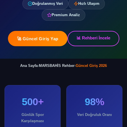
Doğrulanmış Veri
Hızlı Ulaşım
Premium Analiz
📊 Rehberi İncele
🚀 Güncel Giriş Yap
Ana Sayfa
›
MARSBAHİS Rehber
›
Güncel Giriş 2026
500+
98%
Günlük Spor
Veri Doğruluk Oranı
Karşılaşması