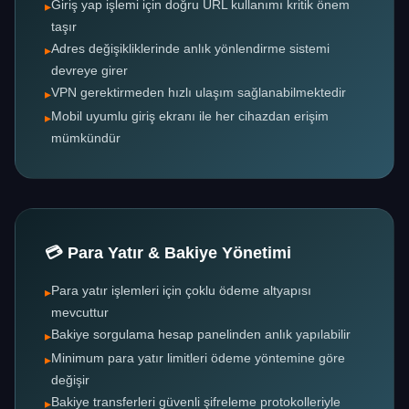
Giriş yap işlemi için doğru URL kullanımı kritik önem
taşır
Adres değişikliklerinde anlık yönlendirme sistemi
devreye girer
VPN gerektirmeden hızlı ulaşım sağlanabilmektedir
Mobil uyumlu giriş ekranı ile her cihazdan erişim
mümkündür
💳 Para Yatır & Bakiye Yönetimi
Para yatır işlemleri için çoklu ödeme altyapısı
mevcuttur
Bakiye sorgulama hesap panelinden anlık yapılabilir
Minimum para yatır limitleri ödeme yöntemine göre
değişir
Bakiye transferleri güvenli şifreleme protokolleriyle