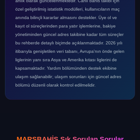
anlık olarak güncellenmektedir. Canlı bahis takibi için
özel geliştirilmiş istatistik modülleri, kullanıcıların maç
anında bilinçli kararlar almasını destekler. Üye ol ve
kayıt ol süreçlerinden para yatır işlemlerine, bakiye
yönetiminden güncel adres takibine kadar tüm süreçler
bu rehberde detaylı biçimde açıklanmaktadır. 2026 yılı
itibarıyla genişletilen veri tabanı, Avrupa'nın önde gelen
liglerinin yanı sıra Asya ve Amerika kıtası liglerini de
kapsamaktadır. Yardım bölümünden destek ekibine
ulaşım sağlanabilir; ulaşım sorunları için güncel adres
bölümü düzenli olarak kontrol edilmelidir.
MARSBAHİS Sık Sorulan Sorular