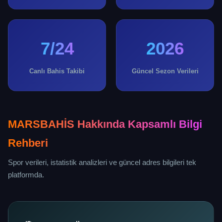
7/24
2026
Canlı Bahis Takibi
Güncel Sezon Verileri
MARSBAHİS Hakkında Kapsamlı Bilgi
Rehberi
Spor verileri, istatistik analizleri ve güncel adres bilgileri tek
platformda.