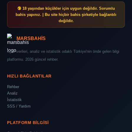
🔞 18 yaşından küçükler için uygun değildir. Sorumlu
bahis yapınız. | Bu site hiçbir bahis şirketiyle bağlantılı
değildir.
MARSBAHİS
Spor verileri, analiz ve istatistik odaklı Türkiye'nin önde gelen bilgi
platformu. 2026 güncel rehber.
HIZLI BAĞLANTILAR
Rehber
Analiz
İstatistik
SSS / Yardım
PLATFORM BILGISI