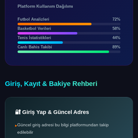
Platform Kullanım Dağılımı
Futbol Analizleri
72%
Basketbol Verileri
58%
Tenis İstatistikleri
44%
Canlı Bahis Takibi
89%
Giriş, Kayıt & Bakiye Rehberi
🔐 Giriş Yap & Güncel Adres
Güncel giriş adresi bu bilgi platformundan takip
edilebilir